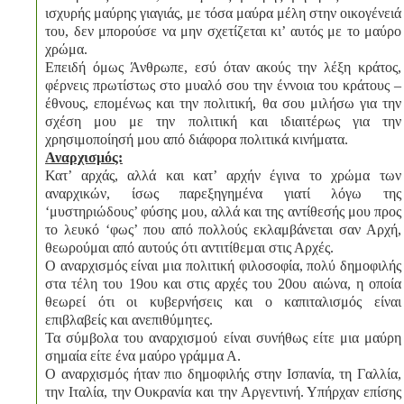
ισχυρής μαύρης γιαγιάς, με τόσα μαύρα μέλη στην οικογένειά
του, δεν μπορούσε να μην σχετίζεται κι’ αυτός με το μαύρο
χρώμα.
Επειδή όμως Άνθρωπε, εσύ όταν ακούς την λέξη κράτος,
φέρνεις πρωτίστως στο μυαλό σου την έννοια του κράτους –
έθνους, επομένως και την πολιτική, θα σου μιλήσω για την
σχέση μου με την πολιτική και ιδιαιτέρως για την
χρησιμοποίησή μου από διάφορα πολιτικά κινήματα.
Αναρχισμός:
Κατ’ αρχάς, αλλά και κατ’ αρχήν έγινα το χρώμα των
αναρχικών, ίσως παρεξηγημένα γιατί λόγω της
‘μυστηριώδους’ φύσης μου, αλλά και της αντίθεσής μου προς
το λευκό ‘φως’ που από πολλούς εκλαμβάνεται σαν Αρχή,
θεωρούμαι από αυτούς ότι αντιτίθεμαι στις Αρχές.
Ο αναρχισμός είναι μια πολιτική φιλοσοφία, πολύ δημοφιλής
στα τέλη του 19ου και στις αρχές του 20ου αιώνα, η οποία
θεωρεί ότι οι κυβερνήσεις και ο καπιταλισμός είναι
επιβλαβείς και ανεπιθύμητες.
Τα σύμβολα του αναρχισμού είναι συνήθως είτε μια μαύρη
σημαία είτε ένα μαύρο γράμμα Α.
Ο αναρχισμός ήταν πιο δημοφιλής στην Ισπανία, τη Γαλλία,
την Ιταλία, την Ουκρανία και την Αργεντινή. Υπήρχαν επίσης