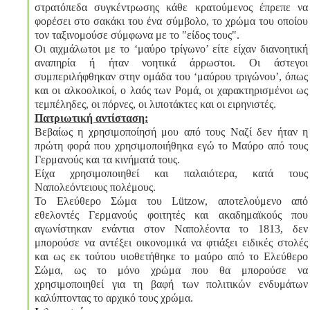
στρατόπεδα συγκέντρωσης κάθε κρατούμενος έπρεπε να
φορέσει στο σακάκι του ένα σύμβολο, το χρώμα του οποίου
τον ταξινομούσε σύμφωνα με το "είδος τους".
Οι αιχμάλωτοι με το ‘μαύρο τρίγωνο’ είτε είχαν διανοητική
αναπηρία ή ήταν νοητικά άρρωστοι. Οι άστεγοι
συμπεριλήφθηκαν στην ομάδα του ‘μαύρου τριγώνου’, όπως
και οι αλκοολικοί, ο λαός των Ρομά, οι χαρακτηρισμένοι ως
τεμπέληδες, οι πόρνες, οι λιποτάκτες και οι ειρηνιστές.
Πατριωτική αντίσταση:
Βεβαίως η χρησιμοποίησή μου από τους Ναζί δεν ήταν η
πρώτη φορά που χρησιμοποιήθηκα εγώ το Μαύρο από τους
Γερμανούς και τα κινήματά τους.
Είχα χρησιμοποιηθεί και παλαιότερα, κατά τους
Ναπολεόντειους πολέμους.
Το Ελεύθερο Σώμα του Lützow, αποτελούμενο από
εθελοντές Γερμανούς φοιτητές και ακαδημαϊκούς που
αγωνίστηκαν ενάντια στον Ναπολέοντα το 1813, δεν
μπορούσε να αντέξει οικονομικά να φτιάξει ειδικές στολές
και ως εκ τούτου υιοθετήθηκε το μαύρο από το Ελεύθερο
Σώμα, ως το μόνο χρώμα που θα μπορούσε να
χρησιμοποιηθεί για τη βαφή των πολιτικών ενδυμάτων
καλύπτοντας το αρχικό τους χρώμα.