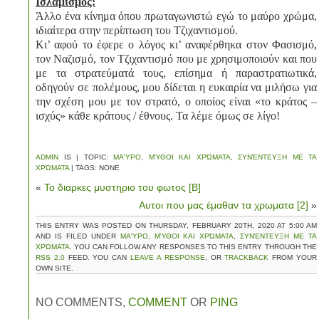
Ισλαμισμός:
Άλλο ένα κίνημα όπου πρωταγωνιστώ εγώ το μαύρο χρώμα,
ιδιαίτερα στην περίπτωση του Τζιχαντισμού.
Κι’ αφού το έφερε ο λόγος κι’ αναφέρθηκα στον Φασισμό,
τον Ναζισμό, τον Τζιχαντισμό που με χρησιμοποιούν και που
με τα στρατεύματά τους, επίσημα ή παραστρατιωτικά,
οδηγούν σε πολέμους, μου δίδεται η ευκαιρία να μιλήσω για
την σχέση μου με τον στρατό, ο οποίος είναι «το κράτος –
ισχύς» κάθε κράτους / έθνους. Τα λέμε όμως σε λίγο!
ADMIN
IS | TOPIC:
ΜΑΎΡΟ
,
ΜΎΘΟΙ ΚΑΙ ΧΡΏΜΑΤΑ
,
ΣΥΝΈΝΤΕΥΞΗ ΜΕ ΤΑ
ΧΡΏΜΑΤΑ
| TAGS: NONE
«
Το διαρκες μυστηριο του φωτος [Β]
Αυτοι που μας έμαθαν τα χρωματα [2]
»
THIS ENTRY WAS POSTED ON THURSDAY, FEBRUARY 20TH, 2020 AT 5:00 AM
AND IS FILED UNDER
ΜΑΎΡΟ
,
ΜΎΘΟΙ ΚΑΙ ΧΡΏΜΑΤΑ
,
ΣΥΝΈΝΤΕΥΞΗ ΜΕ ΤΑ
ΧΡΏΜΑΤΑ
. YOU CAN FOLLOW ANY RESPONSES TO THIS ENTRY THROUGH THE
RSS 2.0
FEED. YOU CAN
LEAVE A RESPONSE
, OR
TRACKBACK
FROM YOUR
OWN SITE.
NO COMMENTS,
COMMENT
OR
PING