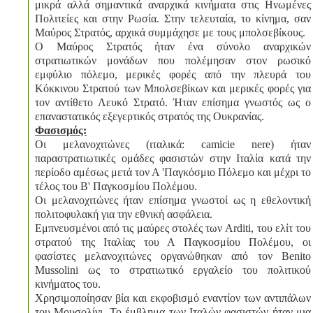
μικρά αλλά σημαντικά αναρχικά κινήματα στις Ηνωμένες
Πολιτείες και στην Ρωσία. Στην τελευταία, το κίνημα, σαν
Μαύρος Στρατός, αρχικά συμμάχησε με τους μπολσεβίκους.
Ο Μαύρος Στρατός ήταν ένα σύνολο αναρχικών
στρατιωτικών μονάδων που πολέμησαν στον ρωσικό
εμφύλιο πόλεμο, μερικές φορές από την πλευρά του
Κόκκινου Στρατού των Μπολσεβίκων και μερικές φορές για
τον αντίθετο Λευκό Στρατό. Ήταν επίσημα γνωστός ως ο
επαναστατικός εξεγερτικός στρατός της Ουκρανίας.
Φασισμός:
Οι μελανοχιτώνες (ιταλικά: camicie nere) ήταν
παραστρατιωτικές ομάδες φασιστών στην Ιταλία κατά την
περίοδο αμέσως μετά τον Α 'Παγκόσμιο Πόλεμο και μέχρι το
τέλος του Β' Παγκοσμίου Πολέμου.
Οι μελανοχιτώνες ήταν επίσημα γνωστοί ως η εθελοντική
πολιτοφυλακή για την εθνική ασφάλεια.
Εμπνευσμένοι από τις μαύρες στολές των Arditi, του ελίτ του
στρατού της Ιταλίας του Α Παγκοσμίου Πολέμου, οι
φασίστες μελανοχιτώνες οργανώθηκαν από τον Benito
Mussolini ως το στρατιωτικό εργαλείο του πολιτικού
κινήματος του.
Χρησιμοποίησαν βία και εκφοβισμό εναντίον των αντιπάλων
του Μουσολίνι. Το έμβλημα των Ιταλών φασιστών ήταν μια