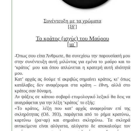
Συνέντευξη με τα χρώματα
[ξδʹ]
Το κράτος (ισχύς) του Μαύρου
[ια΄
]
-Όπως σου είπα Άνθρωπε, θα συνεχίσω την παρουσίασή μου
στην συνέντευξη αυτή μιλώντας για εμένα το μαύρο και το
‘κράτος΄ μου και όπου απλώνεται η κρατερή αυτή ιδιότητά
μου.
Κατ’ αρχάς ας δούμε τί ακριβώς σημαίνει κράτος, κι’ όπως
κατάλαβες δεν αναφέρομαι στα κράτη – έθνη, αλλά στο
κράτος σαν δύναμη.
Αν ψάξεις σε κάποιο σοβαρό ετυμολογικό λεξικό θα δεις να
αναγράφεται για την λέξη ‘κράτος΄ το εξής:
«Το κράτος, λέξη που κατ’ αρχάς αναφερόταν επί της
σκληρότητας (Οδ. 393), παράγεται από το ρήμα κρατύνω,
καρτύνω (ρα>αρ) και σημαίνει σκληρύνω. Τα σκληρά
αντικείμενα είναι αλύγιστα, αλύγιστο δε αποκαλούμε τον