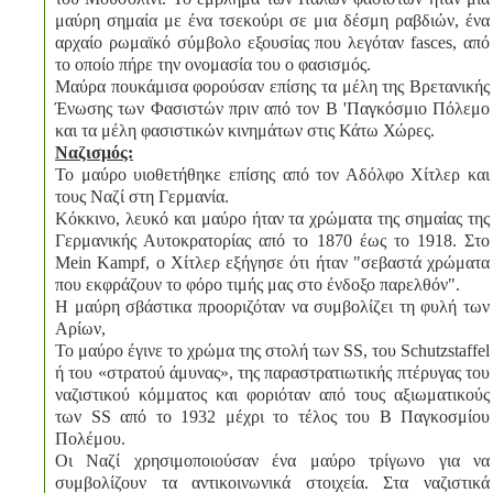
μαύρη σημαία με ένα τσεκούρι σε μια δέσμη ραβδιών, ένα
αρχαίο ρωμαϊκό σύμβολο εξουσίας που λεγόταν fasces, από
το οποίο πήρε την ονομασία του ο φασισμός.
Μαύρα πουκάμισα φορούσαν επίσης τα μέλη της Βρετανικής
Ένωσης των Φασιστών πριν από τον Β 'Παγκόσμιο Πόλεμο
και τα μέλη φασιστικών κινημάτων στις Κάτω Χώρες.
Ναζισμός:
Το μαύρο υιοθετήθηκε επίσης από τον Αδόλφο Χίτλερ και
τους Ναζί στη Γερμανία.
Κόκκινο, λευκό και μαύρο ήταν τα χρώματα της σημαίας της
Γερμανικής Αυτοκρατορίας από το 1870 έως το 1918. Στο
Mein Kampf, ο Χίτλερ εξήγησε ότι ήταν "σεβαστά χρώματα
που εκφράζουν το φόρο τιμής μας στο ένδοξο παρελθόν".
Η μαύρη σβάστικα προοριζόταν να συμβολίζει τη φυλή των
Αρίων,
Το μαύρο έγινε το χρώμα της στολή των SS, του Schutzstaffel
ή του «στρατού άμυνας», της παραστρατιωτικής πτέρυγας του
ναζιστικού κόμματος και φοριόταν από τους αξιωματικούς
των SS από το 1932 μέχρι το τέλος του Β Παγκοσμίου
Πολέμου.
Οι Ναζί χρησιμοποιούσαν ένα μαύρο τρίγωνο για να
συμβολίζουν τα αντικοινωνικά στοιχεία. Στα ναζιστικά