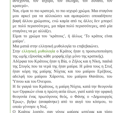
αντέχοντα, τον ισχυρό, τον σκληρό, τον δυνατό, τον
κρατερό».
Ναι, είμαι το πιο κρατερό, το πιο ισχυρό χρώμα. Μια σταγόνα
μου αρκεί για να αλλοιώσει και αμαυρώσει οποιαδήποτε
βαφή άλλου χρώματος, ενώ καμία από τις άλλες δεν μπορεί
με πολύ περισσότερες, μα πάρα πολύ περισσότερες, από μία
σταγόνες να με αλλάξει.
Είμαι το χρώμα του ‘κράτους’, ή άλλως ‘Το κράτος είναι
μαύρο’.
Μια ματιά στην ελληνική μυθολογία το επιβεβαιώνει.
Στην
ελληνική μυθολογία
ο Κράτος ήταν η προσωποποίηση
της ωμής εξουσίας κάθε μορφής (όχι μόνο της κρατικής).
Αδέρφια του Κράτους ήταν η Βία, ο Ζήλος και η Νίκη, παιδιά
της Στυγός που τα νερά της ήταν μαύρα. Η μάνα τους η Στυξ
ήταν κόρη της μαύρης Νύχτας και του μαύρου Ερέβους,
αδελφή του μαύρου Χάροντα, του μαύρου Θανάτου, του
Ύπνου και του Όνειρου.
Η δε γιαγιά του Κράτους, η μαύρη Νύχτα, κατά την θεογονία
των Ορφικών είναι η πρώτη αιτία όλων, γιατί κατά την ορφική
θεογονία ένας πρωτόγονος θεός, ο Φάνης ο «Δημιουργός
Έρως», βγήκε (αναφάνηκε) από το αυγό του κόσμου, το
οποίο γέννησε η Νυξ.
Ο Κράτος λοιπόν, σαν γόνος μαύρης μητέρας και τόσο