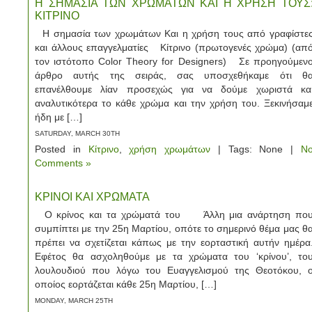
Η ΣΗΜΑΣΙΑ ΤΩΝ ΧΡΩΜΑΤΩΝ ΚΑΙ Η ΧΡΗΣΗ ΤΟΥΣ
ΚΙΤΡΙΝΟ
Η σημασία των χρωμάτων Και η χρήση τους από γραφίστε
και άλλους επαγγελματίες Κίτρινο (πρωτογενές χρώμα) (απ
τον ιστότοπο Color Theory for Designers) Σε προηγούμεν
άρθρο αυτής της σειράς, σας υποσχεθήκαμε ότι θ
επανέλθουμε λίαν προσεχώς για να δούμε χωριστά κα
αναλυτικότερα το κάθε χρώμα και την χρήση του. Ξεκινήσαμ
ήδη με […]
SATURDAY, MARCH 30TH
Posted in
Κίτρινο
,
χρήση χρωμάτων
| Tags: None |
N
Comments »
ΚΡΙΝΟΙ ΚΑΙ ΧΡΩΜΑΤΑ
Ο κρίνος και τα χρώματά του Άλλη μια ανάρτηση πο
συμπίπτει με την 25η Μαρτίου, οπότε το σημερινό θέμα μας θ
πρέπει να σχετίζεται κάπως με την εορταστική αυτήν ημέρα
Εφέτος θα ασχοληθούμε με τα χρώματα του ‘κρίνου’, το
λουλουδιού που λόγω του Ευαγγελισμού της Θεοτόκου, 
οποίος εορτάζεται κάθε 25η Μαρτίου, […]
MONDAY, MARCH 25TH