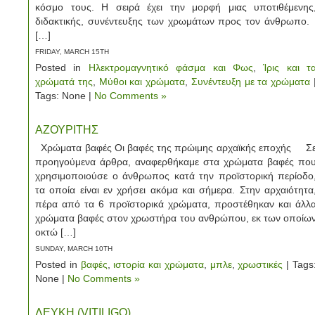
κόσμο τους. Η σειρά έχει την μορφή μιας υποτιθέμενης
διδακτικής, συνέντευξης των χρωμάτων προς τον άνθρωπο
[…]
FRIDAY, MARCH 15TH
Posted in
Ηλεκτρομαγνητικό φάσμα και Φως
,
Ίρις και τ
χρώματά της
,
Μύθοι και χρώματα
,
Συνέντευξη με τα χρώματα
Tags: None |
No Comments »
ΑΖΟΥΡΙΤΗΣ
Χρώματα βαφές Οι βαφές της πρώιμης αρχαϊκής εποχής Σ
προηγούμενα άρθρα, αναφερθήκαμε στα χρώματα βαφές πο
χρησιμοποιούσε ο άνθρωπος κατά την προϊστορική περίοδο
τα οποία είναι εν χρήσει ακόμα και σήμερα. Στην αρχαιότητα
πέρα από τα 6 προϊστορικά χρώματα, προστέθηκαν και άλλ
χρώματα βαφές στον χρωστήρα του ανθρώπου, εκ των οποίω
οκτώ […]
SUNDAY, MARCH 10TH
Posted in
βαφές
,
ιστορία και χρώματα
,
μπλε
,
χρωστικές
| Tags
None |
No Comments »
ΛΕΥΚΗ (VITILIGO)