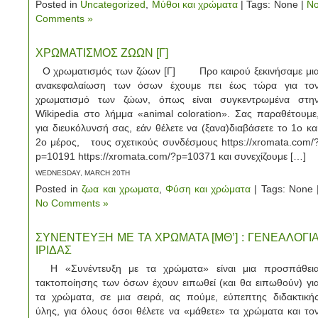
Posted in
Uncategorized
,
Μύθοι και χρώματα
| Tags: None |
N
Comments »
ΧΡΩΜΑΤΙΣΜΟΣ ΖΩΩΝ [Γ]
Ο χρωματισμός των ζώων [Γ] Προ καιρού ξεκινήσαμε μι
ανακεφαλαίωση των όσων έχουμε πει έως τώρα για το
χρωματισμό των ζώων, όπως είναι συγκεντρωμένα στη
Wikipedia στο λήμμα «animal coloration». Σας παραθέτουμε
για διευκόλυνσή σας, εάν θέλετε να (ξανα)διαβάσετε το 1ο κα
2ο μέρος, τους σχετικούς συνδέσμους https://xromata.com/
p=10191 https://xromata.com/?p=10371 και συνεχίζουμε […]
WEDNESDAY, MARCH 20TH
Posted in
ζωα και χρωματα
,
Φύση και χρώματα
| Tags: None 
No Comments »
ΣΥΝΕΝΤΕΥΞΗ ΜΕ ΤΑ ΧΡΩΜΑΤΑ [ΜΘ’] : ΓΕΝΕΑΛΟΓΙ
ΙΡΙΔΑΣ
Η «Συνέντευξη με τα χρώματα» είναι μια προσπάθει
τακτοποίησης των όσων έχουν ειπωθεί (και θα ειπωθούν) γι
τα χρώματα, σε μια σειρά, ας πούμε, εύπεπτης διδακτική
ύλης, για όλους όσοι θέλετε να «μάθετε» τα χρώματα και το