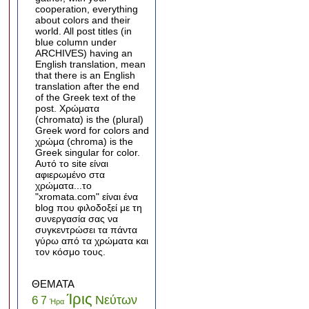
cooperation, everything
about colors and their
world. All post titles (in
blue column under
ARCHIVES) having an
English translation, mean
that there is an English
translation after the end
of the Greek text of the
post. Χρώματα
(chromatα) is the (plural)
Greek word for colors and
χρώμα (chroma) is the
Greek singular for color.
Αυτό το site είναι
αφιερωμένο στα
χρώματα...το
"xromata.com" είναι ένα
blog που φιλοδοξεί με τη
συνεργασία σας να
συγκεντρώσει τα πάντα
γύρω από τα χρώματα και
τον κόσμο τους.
ΘΕΜΑΤΑ
Ίρις
Νεύτων
6
7
Ήρα