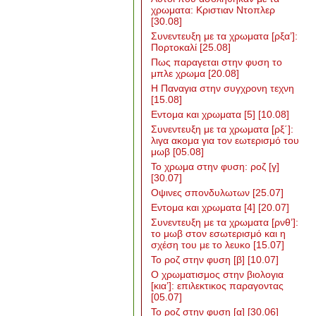
χρωματα: Κριστιαν Ντοπλερ
[30.08]
Συνεντευξη με τα χρωματα [ρξα’]:
Πορτοκαλί
[25.08]
Πως παραγεται στην φυση το
μπλε χρωμα
[20.08]
Η Παναγια στην συγχρονη τεχνη
[15.08]
Εντομα και χρωματα [5]
[10.08]
Συνεντευξη με τα χρωματα [ρξ΄]:
λιγα ακομα για τον εωτερισμό του
μωβ
[05.08]
Το χρωμα στην φυση: ροζ [γ]
[30.07]
Οψινες σπονδυλωτων
[25.07]
Εντομα και χρωματα [4]
[20.07]
Συνεντευξη με τα χρωματα [ρνθ’]:
το μωβ στον εσωτερισμό και η
σχέση του με το λευκο
[15.07]
Το ροζ στην φυση [β]
[10.07]
Ο χρωματισμος στην βιολογια
[κια’]: επιλεκτικος παραγοντας
[05.07]
Το ροζ στην φυση [α]
[30.06]