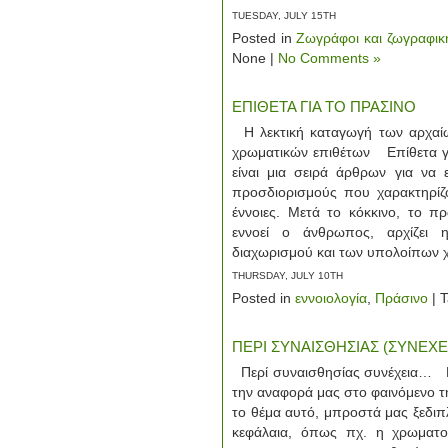
TUESDAY, JULY 15TH
Posted in
Ζωγράφοι και ζωγραφικ
None |
No Comments »
ΕΠΙΘΕΤΑ ΓΙΑ ΤΟ ΠΡΑΣΙΝΟ
Η λεκτική καταγωγή των αρχαίω
χρωματικών επιθέτων Επίθετα 
είναι μια σειρά άρθρων για να 
προσδιορισμούς που χαρακτηρίζο
έννοιες. Μετά το κόκκινο, το 
εννοεί ο άνθρωπος, αρχίζει η
διαχωρισμού και των υπολοίπων
THURSDAY, JULY 10TH
Posted in
εννοιολογία
,
Πράσινο
| 
ΠΕΡΙ ΣΥΝΑΙΣΘΗΣΙΑΣ (ΣΥΝΕΧΕ
Περί συναισθησίας συνέχεια… Πρ
την αναφορά μας στο φαινόμενο 
το θέμα αυτό, μπροστά μας ξεδιπ
κεφάλαια, όπως πχ. η χρωματοα