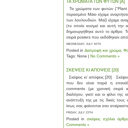
ΤΑ ΧΡΩΜΑΤΑ ΤΩΝ ΦΥΤΏΝ [Α]
Τα χρώματα των φυτών (“Plant C
περασμένο Μάιο είχαμε αναρτήσει
των λουλουδιών. Μαζί είχαμε αναρ
(το οποίο κοσμεί και αυτή την 
δημιουργήθηκε αυτό το άρθρο. Τ
σειρά posters που εκδόθηκαν από
WEDNESDAY, JULY 30TH
Posted in
Διατροφή και χρώμα
,
Φύ
Tags: None |
No Comments »
ΣΚΕΨΕΙΣ ΚΙ ΑΠΟΨΕΙΣ [20]
Σκέψεις κι’ απόψεις [20] Σκέψεις
που δεν είναι παρά η επανάλ
comments (με χρονική σειρά 
διαλόγου, γιατί και οι φίλοι της
ανάπτυξή της με τις δικές τους
ίσως σας φαίνονται σαν αταίριαστ
FRIDAY, JULY 25TH
Posted in
σκέψεις σχόλια άρθρ
Comments »