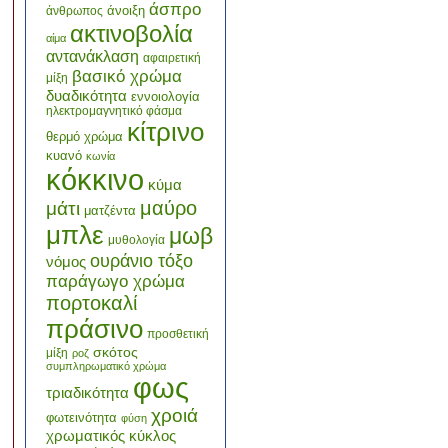
άσπρο
άνοιξη
άνθρωπος
ακτινοβολία
αίμα
αντανάκλαση
αφαιρετική
βασικό χρώμα
μίξη
δυαδικότητα
εννοιολογία
ηλεκτρομαγνητικό φάσμα
κίτρινο
θερμό χρώμα
κυανό
κωνία
κόκκινο
κύμα
μαύρο
μάτι
ματζέντα
μπλε
μωβ
μυθολογία
ουράνιο τόξο
νόμος
παράγωγο χρώμα
πορτοκαλί
πράσινο
προσθετική
σκότος
μίξη
ροζ
συμπληρωματικό χρώμα
φως
τριαδικότητα
χροιά
φωτεινότητα
φύση
χρωματικός κύκλος