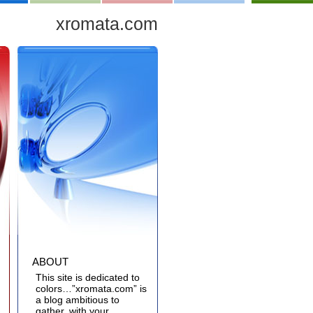
xromata.com
ABOUT
This site is dedicated to
colors…”xromata.com” is
a blog ambitious to
gather, with your