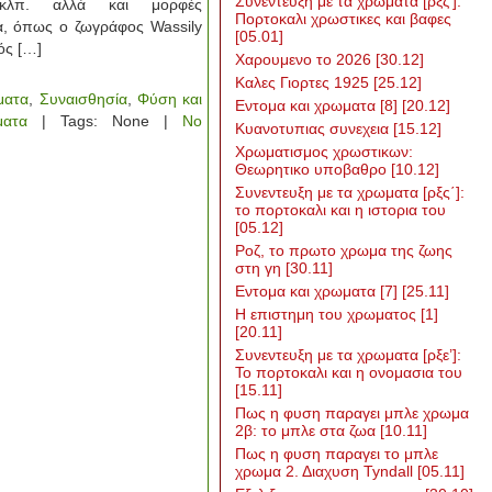
Συνεντευξη με τα χρωματα [ρξζ’]:
 κλπ. αλλά και μορφές
Πορτοκαλι χρωστικες και βαφες
α, όπως ο ζωγράφος Wassily
[05.01]
ός […]
Χαρουμενο το 2026
[30.12]
Καλες Γιορτες 1925
[25.12]
ματα
,
Συναισθησία
,
Φύση και
Εντομα και χρωματα [8]
[20.12]
ματα
| Tags: None |
No
Κυανοτυπιας συνεχεια
[15.12]
Χρωματισμος χρωστικων:
Θεωρητικο υποβαθρο
[10.12]
Συνεντευξη με τα χρωματα [ρξς΄]:
το πορτοκαλι και η ιστορια του
[05.12]
Ροζ, το πρωτο χρωμα της ζωης
στη γη
[30.11]
Εντομα και χρωματα [7]
[25.11]
Η επιστημη του χρωματος [1]
[20.11]
Συνεντευξη με τα χρωματα [ρξε’]:
Το πορτοκαλι και η ονομασια του
[15.11]
Πως η φυση παραγει μπλε χρωμα
2β: το μπλε στα ζωα
[10.11]
Πως η φυση παραγει το μπλε
χρωμα 2. Διαχυση Tyndall
[05.11]