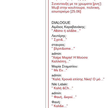
Συνεντευξη με τα χρωματα [ρνη’]:
Μωβ στην κουλτουρα, πολιτικη,
εσωτερισμο
[25.06]
DIALOGUE
Aιμίλιος Καραβανάκης:
" Albino ή αλ&be..."
Λευτέρης:
" Σχετ&..."
σταυρος:
" βλρπ&ome..."
admin:
"Χαίρε Μαρία! Η Μούσα
Καλλιόπη..."
Μαρία Σταματίου:
" Με Εν..."
admin:
"Καλή Χρονιά επίσης Νίκη! Ο μό..."
Niki Lidaki:
" Καλή &Ch..."
admin:
" Φανή, &epsi..."
Φανή:
" Καλ&e..."