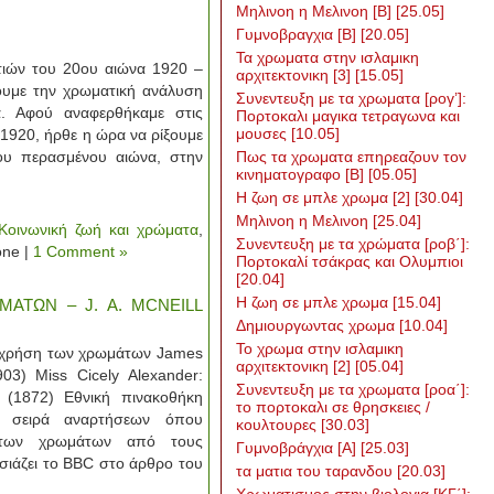
Μηλινοη η Μελινοη [Β]
[25.05]
Γυμνοβραγχια [Β]
[20.05]
Τα χρωματα στην ισλαμικη
ιών του 20ου αιώνα 1920 –
αρχιτεκτονικη [3]
[15.05]
ουμε την χρωματική ανάλυση
Συνεντευξη με τα χρωματα [ρογ’]:
. Αφού αναφερθήκαμε στις
Πορτοκαλι μαγικα τετραγωνα και
μουσες
[10.05]
 1920, ήρθε η ώρα να ρίξουμε
του περασμένου αιώνα, στην
Πως τα χρωματα επηρεαζουν τον
κινηματογραφο [Β]
[05.05]
H ζωη σε μπλε χρωμα [2]
[30.04]
Μηλινοη η Μελινοη
[25.04]
Κοινωνική ζωή και χρώματα
,
Συνεντευξη με τα χρώματα [ροβ΄]:
one |
1 Comment »
Πορτοκαλί τσάκρας και Ολυμπιοι
[20.04]
Η ζωη σε μπλε χρωμα
[15.04]
ΜΑΤΩΝ – J. A. MCNEILL
Δημιουργωντας χρωμα
[10.04]
Το χρωμα στην ισλαμικη
η χρήση των χρωμάτων James
αρχιτεκτονικη [2]
[05.04]
903) Miss Cicely Alexander:
Συνεντευξη με τα χρωματα [ροα΄]:
 (1872) Εθνική πινακοθήκη
το πορτοκαλι σε θρησκειες /
α σειρά αναρτήσεων όπου
κουλτουρες
[30.03]
 των χρωμάτων από τους
Γυμνοβράγχια [Α]
[25.03]
ιάζει το BBC στο άρθρο του
τα ματια του ταρανδου
[20.03]