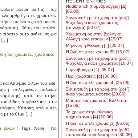
RECENT ENTRIES
Nudibranch (Γυμνοβράγχια) [Δ]
olors” poster. part a) Τον
[05.08]
 ένα άρθρο για τις χρωστικές
Συνεντευξη με τα χρωματα [ροζ’]:
τήσει και ένα σχετικό poster,
Ψυχολογια καφε χρωματος
(συνεχεια)
[30.07]
ανάρτηση), βάση του οποίου
ο πόστερ αυτό ανήκει σε μια
Χρωματισμος στην βιολογια:
Αλλαγη χρωματισμων
[25.07]
 […]
Μηλινοη η Μελινοη [Γ]
[20.07]
Η ζωη σε μπλε χρωμα [5]
[15.07]
ση και χρώματα
,
χρωστικές
|
Συνεντευξη με τα χρωματα [ρος΄]:
Ψυχολογια καφε χρωματος
[10.07]
Γυμνοβραγχια [Γ]
[05.07]
Περι χρωστικης [α]
[30.06]
Η ζωη σε μπλε χρωμα [4]
[25.06]
 και Απόψεις φίλων του site,
Συνεντευξη με τα χρωματα [ροε΄]:
ηψη επιλεγμένων παλαιών
Φαια χρωματα, καφετια
[20.06]
ανάρτησης) από την στήλη
Μουσες και χρωματα: Καλλιοπη
 ιστοσελίδας συμβάλλουν στην
[15.06]
 απόψεις. Κάποιες από αυτές
Το χρωμα στην ισλαμικη
ες με το θέμα […]
αρχιτεκτονικη [4]
[10.06]
Η ζωη σε μπλε χρωμα [3]
[05.06]
α φίλων
| Tags: None |
No
Συνεντευξη με τα χρωματα [ροδ’]:
πορτοκαλι παραλειπομενα
[30.05]