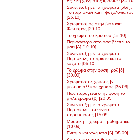
Εξελιξη χρωματος κρασιων
[30.10]
Συνεντευξη με τα χρωματα [ρξδ’]:
Το πορτοκαλι και η ψυχολογια του
[25.10]
Χρωματισμος στην βιολογια:
Φωτισμος
[20.10]
Το χρωμα του κρασιου
[15.10]
Περισσοτερα απο οσα βλεπει το
ματι [Α]
[10.10]
Συνεντευξη με τα χρωματα:
Πορτοκαλι, το πρωτο και το
εσχατο
[05.10]
Το χρωμα στην φυση: ροζ [δ]
[30.09]
Χρωματιστος χρυσος [γ]:
μεσομεταλλικος χρυσος
[25.09]
Πως παραγεται στην φυση το
μπλε χρωμα (β)
[20.09]
Συνεντευξη με τα χρωματα:
Πορτοκαλι – συνεχεια
παρουσιασης
[15.09]
Μουσικη – χρωμα – μαθηματικα
[10.09]
Εντομα και χρωματα [6]
[05.09]
Αυτοι που ασοληθηκαν με τα