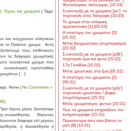
Χρωματισμος στην βιολογια [ΚΓ΄]:
Φυσιολογικες λειτουργιες
[15.03]
Συνεντευξη με τα χρωματα [ρο’]: το
ή
,
Τέχνες και χρώματα
| Tags:
πορτοκαλι στην διατροφη
[10.03]
To χρωμα στην ισλαμικη
αρχιτεκτονικη [1]
[05.03]
Η επιστημη του χρωματος [3]
[25.02]
ν και σύγχρονων ελληνικών
Μπλε βιοχρωστικες (συμπερασμα)
για το Πράσινο χρώμα Αυτή
[20.02]
εξετάσουμε τους επιθετικούς
Συνεντευξη με τα χρωματα [ρξθ’]:
υν τις διάφορες χρωματικές
πορτοκαλι ζωα και φυτα
[15.02]
πρώτο ουσιαστικά χρώμα που
17α Γενεθλια
[10.02]
 εννοιολογική προσπάθεια
Μπλε χρωστικες στα ζωα
[05.02]
 χρωμάτων […]
Η επιστημη του χρωματος [2]
[30.01]
Tags: None |
No Comments »
Συνεντευξη με τα χρωματα [ρξη’]:
πορτοκαλι χρωστικες / βαφες
(συμπληρωμα)
[25.01]
ΙΑ)
Μπλε χρωματισμος φυτων
[20.01]
ιν λίγους μήνες ξεκινήσαμε
Πως τα χρωματα επηρεαζουν τον
κινηματογραφο
[15.01]
της συναισθησίας. Θίγοντας
λώνονται διάφορα επί μέρους
Περισσοτερα απο οσα βλεπει το
ματι [Β]
[10.01]
ισθησία, η ιδεοαισθησία η