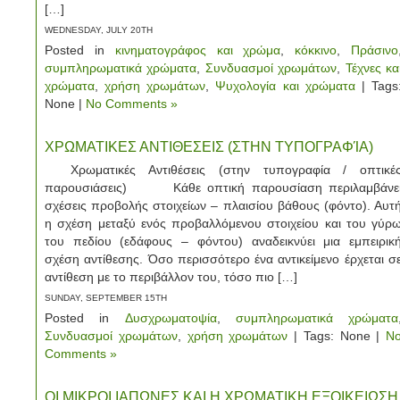
[…]
WEDNESDAY, JULY 20TH
Posted in
κινηματογράφος και χρώμα
,
κόκκινο
,
Πράσινο
συμπληρωματικά χρώματα
,
Συνδυασμοί χρωμάτων
,
Τέχνες κα
χρώματα
,
χρήση χρωμάτων
,
Ψυχολογία και χρώματα
| Tags
None |
No Comments »
ΧΡΩΜΑΤΙΚΕΣ ΑΝΤΙΘΕΣΕΙΣ (ΣΤΗΝ ΤΥΠΟΓΡΑΦΊΑ)
Χρωματικές Αντιθέσεις (στην τυπογραφία / οπτικέ
παρουσιάσεις) Κάθε οπτική παρουσίαση περιλαμβάνε
σχέσεις προβολής στοιχείων – πλαισίου βάθους (φόντο). Αυτ
η σχέση μεταξύ ενός προβαλλόμενου στοιχείου και του γύρ
του πεδίου (εδάφους – φόντου) αναδεικνύει μια εμπειρικ
σχέση αντίθεσης. Όσο περισσότερο ένα αντικείμενο έρχεται σ
αντίθεση με το περιβάλλον του, τόσο πιο […]
SUNDAY, SEPTEMBER 15TH
Posted in
Δυσχρωματοψία
,
συμπληρωματικά χρώματα
Συνδυασμοί χρωμάτων
,
χρήση χρωμάτων
| Tags: None |
N
Comments »
ΟΙ ΜΙΚΡΟΙ ΙΑΠΩΝΕΣ ΚΑΙ Η ΧΡΩΜΑΤΙΚΗ ΕΞΟΙΚΕΙΩΣΗ