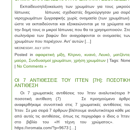
Εκπαίδευση/εξοικείωση των χρωμάτων για τους μικρού
Ιάπωνες Ιάπωνες σχεδιαστές δημιούργησαν μια σειρ
νεροχρωμάτων ζωγραφικής χωρίς ονομασία (των χρωμάτων)
ώστε να εκπαιδεύονται και εξοικειώνονται με τα χρώματα κα
την δομή τους οι μικροί Ιάπωνες που θα τα χρησιμοποιούν. Στ
σωληνάρια των βαφών δεν αναγράφονται οι ονομασίες τω
χρωμάτων που περιέχουν. Αντ’ αυτών […]
WEDNESDAY, JULY 10TH
Posted in
αφαιρετική μίξη
,
Κίτρινο
,
κυανό
,
Λευκό
,
ματζέντα
μαύρο
,
Συνδυασμοί χρωμάτων
,
χρήση χρωμάτων
| Tags: Non
|
No Comments »
ΟΙ 7 ΑΝΤΙΘΕΣΕΙΣ ΤΟΥ ΙΤΤΕΝ [7Η]: ΠΟΣΟΤΙΚ
ΑΝΤΙΘΕΣΗ
Οι 7 χρωματικές αντιθέσεις του Ίττεν αναλυτικότερα 
ποσοτική αντίθεση (7) Σε προηγούμενο άρθρ
αναφερθήκαμε συνοπτικά στις 7 χρωματικές αντιθέσεις το
Ίττεν. Σε μια σειρά 7 άρθρων βλέπουμε αναλυτικότερα κάθε μι
από αυτές τις αντιθέσεις, όπως τις περιγράφει ο ίδιος ο Ίττεν
στο βιβλίο του «Η τέχνη του χρώματος»
https://xromata.com/?p=9673 […]