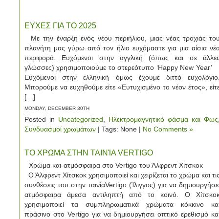
ΕΥΧΕΣ ΓΙΑ ΤΟ 2025
Με την έναρξη ενός νέου περιήλιου, μιας νέας τροχιάς το
πλανήτη μας γύρω από τον ήλιο ευχόμαστε για μια αίσια νέ
περιφορά. Ευχόμενοι στην αγγλική (όπως και σε άλλε
γλώσσες) χρησιμοποιούμε το στερεότυπο ‘Happy New Year
Ευχόμενοι στην ελληνική όμως έχουμε διττό ευχολόγιο
Μπορούμε να ευχηθούμε είτε «Ευτυχισμένο το νέον έτος», είτ
[…]
MONDAY, DECEMBER 30TH
Posted in
Uncategorized
,
Ηλεκτρομαγνητικό φάσμα και Φως
Συνδυασμοί χρωμάτων
| Tags: None |
No Comments »
ΤΟ ΧΡΩΜΑ ΣΤΗΝ ΤΑΙΝΊΑ VERTIGO
Χρώμα και ατμόσφαιρα στο Vertigo του Άλφρεντ Χίτσκο
Ο Άλφρεντ Χίτσκοκ χρησιμοποιεί και χειρίζεται το χρώμα και τι
συνθέσεις του στην ταινίαVertigo (Ίλιγγος) για να δημιουργήσε
ατμόσφαιρα άμεσα αντιληπτή από το κοινό. Ο Χίτσκο
χρησιμοποιεί τα συμπληρωματικά χρώματα κόκκινο κα
πράσινο στο Vertigo για να δημιουργήσει οπτικό ερεθισμό κα