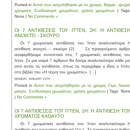
Posted in
Αυτοί που ασχολήθηκαν με το χρώμα
,
θερμά - ψυχρ
χρωματα
,
Συνδυασμοί χρωμάτων
,
χρήση χρωμάτων
| Tags
None |
No Comments »
ΟΙ 7 ΑΝΤΙΘΕΣΕΙΣ ΤΟΥ ΙΤΤΕΝ, 2Η: Η ΑΝΤΙΘΕΣ
ΑΝΟΙΧΤΌ – ΣΚΟΥΡΟ
Οι 7 χρωματικές αντιθέσεις του Ίττεν αναλυτικότερα 
αντίθεση ανοιχτό – σκούρο (2) Σε προηγούμενο άρθρ
αναφερθήκαμε συνοπτικά στις 7 χρωματικές αντιθέσεις το
Ίττεν. Σε μια σειρά 7 άρθρων θα δούμε αναλυτικότερα κάθε μι
από αυτές τις αντιθέσεις, όπως τις περιγράφει ο ίδιος ο Ίττεν
στο βιβλίο του «Η τέχνη του χρώματος». […]
MONDAY, JANUARY 15TH
Posted in
Αυτοί που ασχολήθηκαν με το χρώμα
,
Γκρι
,
Λευκό
μαύρο
,
Συνδυασμοί χρωμάτων
,
χρήση χρωμάτων
| Tags: Non
|
No Comments »
ΟΙ 7 ΑΝΤΙΘΕΣΕΙΣ ΤΟΥ ΙΤΤΕΝ, 1Η: Η ΑΝΤΙΘΕΣΗ ΤΟ
ΧΡΩΜΑΤΟΣ ΚΑΘΑΥΤΟ
Οι 7 χρωματικές αντιθέσεις του Ίττεν αναλυτικότερα 
αντίθεση του χρώματος καθαυτό (1η ) Σε προηγούμενο άρθρ