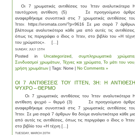
Οι 7 χρωματικές αντιθέσεις του Ίττεν αναλυτικότερα 
ταυτόχρονη αντίθεση (5) Σε προηγούμενο άρθρ
αναφερθήκαμε συνοπτικά στις 7 χρωματικές αντιθέσεις το
Ίττεν. https://xromata.com/?p=9616 Σε μια σειρά 7 άρθρω
βλέπουμε αναλυτικότερα κάθε μια από αυτές τις αντιθέσεις
όπως τις περιγράφει ο ίδιος ο Ίττεν, στο βιβλίο του «Η τέχν
του χρώματος». […]
SUNDAY, JULY 15TH
Posted in
Uncategorized
,
συμπληρωματικά χρώματα
Συνδυασμοί χρωμάτων
,
Τέχνες και χρώματα
,
Το μάτι του νου
χρήση χρωμάτων
| Tags: None |
No Comments »
ΟΙ 7 ΑΝΤΙΘΕΣΕΙΣ ΤΟΥ ΙΤΤΕΝ, 3Η: Η ΑΝΤΙΘΕΣ
ΨΥΧΡΟ – ΘΕΡΜΟ
Οι 7 χρωματικές αντιθέσεις του Ίττεν αναλυτικότερα 
αντίθεση ψυχρό – θερμό (3) Σε προηγούμενο άρθρ
αναφερθήκαμε συνοπτικά στις 7 χρωματικές αντιθέσεις το
Ίττεν. Σε μια σειρά 7 άρθρων θα δούμε αναλυτικότερα κάθε μι
από αυτές τις αντιθέσεις, όπως τις περιγράφει ο ίδιος ο Ίττεν
στο βιβλίο του «Η τέχνη […]
TUESDAY, MARCH 20TH