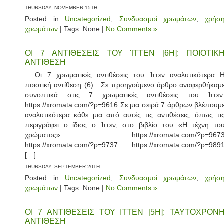
THURSDAY, NOVEMBER 15TH
Posted in
Uncategorized
,
Συνδυασμοί χρωμάτων
,
χρήσ
χρωμάτων
| Tags: None |
No Comments »
ΟΙ 7 ΑΝΤΙΘΕΣΕΙΣ ΤΟΥ ΊΤΤΕΝ [6Η]: ΠΟΙΟΤΙΚ
ΑΝΤΙΘΕΣΗ
Οι 7 χρωματικές αντιθέσεις του Ίττεν αναλυτικότερα 
ποιοτική αντίθεση (6) Σε προηγούμενο άρθρο αναφερθήκαμ
συνοπτικά στις 7 χρωματικές αντιθέσεις του Ίττεν
https://xromata.com/?p=9616 Σε μια σειρά 7 άρθρων βλέπουμ
αναλυτικότερα κάθε μια από αυτές τις αντιθέσεις, όπως τι
περιγράφει ο ίδιος ο Ίττεν, στο βιβλίο του «Η τέχνη το
χρώματος». https://xromata.com/?p=967
https://xromata.com/?p=9737 https://xromata.com/?p=989
[…]
THURSDAY, SEPTEMBER 20TH
Posted in
Uncategorized
,
Συνδυασμοί χρωμάτων
,
χρήσ
χρωμάτων
| Tags: None |
No Comments »
ΟΙ 7 ΑΝΤΙΘΕΣΕΙΣ ΤΟΥ ΙΤΤΕΝ [5Η]: ΤΑΥΤΟΧΡΟΝ
ΑΝΤΙΘΕΣΗ