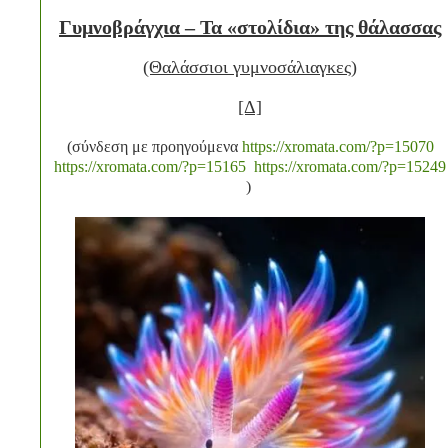
Γυμνοβράγχια – Τα «στολίδια» της θάλασσας
(Θαλάσσιοι γυμνοσάλιαγκες)
[Δ]
(σύνδεση με προηγούμενα
https://xromata.com/?p=15070
https://xromata.com/?p=15165
https://xromata.com/?p=15249
)