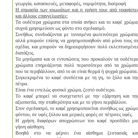
γεωργία, κατασκευές, μεταφορές, νομιμότητα, διατροφή
Η σημασία των χρωμάτων και η χρήση τους από γραφίστε
και άλλους επαγγελματίες:
Τα ουδέτερα χρώματα στα οποία ανήκει και το καφέ χρώμα
συχνά χρησιμεύουν ως φόντο στο σχεδιασμό.
Συνήθως συνδυάζονται με τονισμένα φωτεινότερα χρώματα
αλλά μπορούν επίσης να χρησιμοποιηθούν από μόνα τους σ
σχέδια, και μπορούν να δημιουργήσουν πολύ εκλεπτυσμένε
διατάξεις.
Τα μηνύματα και οι εντυπώσεις που προκαλούν τα ουδέτερ
χρώματα επηρεάζονται πολύ περισσότερο από τα χρώματ
που τα περιβάλλουν, από το αν είναι θερμά ή ψυχρά χρώματα.
Συγκεκριμένα το καφέ συνδέεται με τη γη, το ξύλο και τη
πέτρα.
Είναι ένα εντελώς φυσικό χρώμα, ζεστό ουδέτερο.
Το καφέ μπορεί να συσχετιστεί με την εξάρτηση και τη
αξιοπιστία, την σταθερότητα και με το γήινο περιβάλλον.
Στον σχεδιασμό, το καφέ χρησιμοποιείται συνήθως ως χρώμ
φόντου, σε υφές ξύλου και μερικές φορές σε πέτρινες υφές.
Η χρήση διαφόρων αποχρώσεων του καφέ προσδίδει μι
γήινη αίσθηση.
Βοηθά στο να φέρνει ένα αίσθημα ζεστασιάς κα