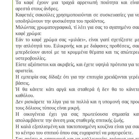
Τα καφέ έχουν μια τραχιά αρρενωπή ποιότητα και είνα
αρεστά στους άνδρες.
Καφετιές σακούλες χρησιμοποιούνται σε συσκευασίες για ν
υποδηλώνουν την φυσικότητα του προϊόντος.
Μιλώντας χρωματογραφικά, τί λέει για σας το αγαπημένο σα
καφέ χρώμα:
Εάν το καφέ χρώμα σας «μιλάει», είναι γιατί σχετίζεστε μ
την απλότητά του. Ειλικρινής και με διάφανες προθέσεις, σα
μπερδεύουν αυτοί με τα κρυμμένα θέματα και τις απώτερε
υστεροβουλίες.
Είστε αξιόπιστοι και ακριβείς, και έχετε υψηλά πρότυπα για τ
αριστεία.
Η εμπειρία σας δίδαξε ότι για την επιτυχία χρειάζονται γερέ
βάσεις.
Ή θα κάνετε κάτι αργά και σταθερά ή δεν θα το κάνετ
καθόλου.
Δεν ρισκάρετε τα λίγα για τα πολλά και η υπομονή σας προ
τους δόλιους τύπους είναι μικρή.
Η οικογένεια έχει για σας πρωτεύουσα σημασία κα
απολαμβάνετε την άνεση μιας σταθερής σπιτικής ζωής.
Η καλά εξοπλισμένη και τακτοποιημένη κουζίνα είναι για σα
το κέντρο του σπιτιού όπου σας ευχαριστεί να μαγειρεύετε.
Σας αρέσει η κηπουρική και να καλλιεργείτε τρόφιμα για τ