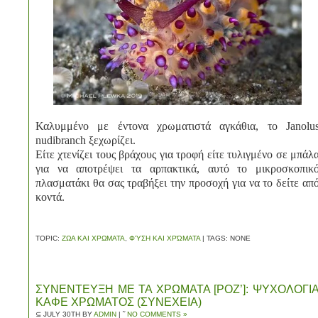
Καλυμμένο με έντονα χρωματιστά αγκάθια, το Janolu
nudibranch ξεχωρίζει.
Είτε χτενίζει τους βράχους για τροφή είτε τυλιγμένο σε μπάλ
για να αποτρέψει τα αρπακτικά, αυτό το μικροσκοπικ
πλασματάκι θα σας τραβήξει την προσοχή για να το δείτε απ
κοντά.
TOPIC:
ΖΩΑ ΚΑΙ ΧΡΩΜΑΤΑ
,
ΦΎΣΗ ΚΑΙ ΧΡΏΜΑΤΑ
| TAGS: NONE
ΣΥΝΕΝΤΕΥΞΗ ΜΕ ΤΑ ΧΡΩΜΑΤΑ [ΡΟΖ’]: ΨΥΧΟΛΟΓΙ
ΚΑΦΕ ΧΡΩΜΑΤΟΣ (ΣΥΝΕΧΕΙΑ)
⊆ JULY 30TH BY
ADMIN
| ˜
NO COMMENTS »