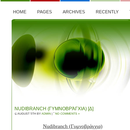
HOME
PAGES
ARCHIVES
RECENTLY
NUDIBRANCH (ΓΥΜΝΟΒΡΆΓΧΙΑ) [Δ]
⊆ AUGUST 5TH BY
ADMIN
| ˜
NO COMMENTS »
Nudibranch (Γυμνοβράγχια)