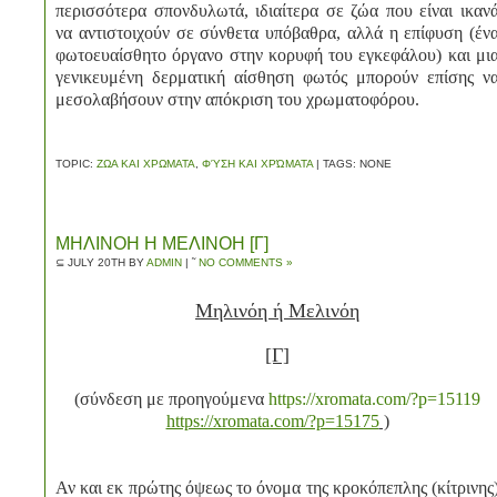
περισσότερα σπονδυλωτά, ιδιαίτερα σε ζώα που είναι ικαν
να αντιστοιχούν σε σύνθετα υπόβαθρα, αλλά η επίφυση (έν
φωτοευαίσθητο όργανο στην κορυφή του εγκεφάλου) και μι
γενικευμένη δερματική αίσθηση φωτός μπορούν επίσης ν
μεσολαβήσουν στην απόκριση του χρωματοφόρου.
TOPIC:
ΖΩΑ ΚΑΙ ΧΡΩΜΑΤΑ
,
ΦΎΣΗ ΚΑΙ ΧΡΏΜΑΤΑ
| TAGS: NONE
ΜΗΛΙΝΟΗ Η ΜΕΛΙΝΟΗ [Γ]
⊆ JULY 20TH BY
ADMIN
| ˜
NO COMMENTS »
Μηλινόη ή Μελινόη
[Γ]
(σύνδεση με προηγούμενα
https://xromata.com/?p=15119
https://xromata.com/?p=15175
)
Αν και εκ πρώτης όψεως το όνομα της κροκόπεπλης (κίτρινης