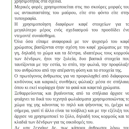
χρησιμότητας στα σχέδια.
Μερικές φορές χρησιμοποιείται στις πιο σκούρες μορφές το
ως αντικαταστάτης του μαύρου, είτε στο φόντο είτε στη
τυπογραφία.
Η χρησιμοποίηση διαφόρων καφέ στοιχείων για τ
μεγαλύτερο μέρος ενός σχεδιασμού του προσδίδει έν
ντεμοντέ συναίσθημα.
Όλα όσα είπαμε αναφορικά με τον ψυχισμό του καφ
χρώματος βασίζονται στην σχέση του καφέ χρώματος με τη
γη, δηλαδή το χώμα και τα δέντρα, ιδιαιτέρως τους κορμού
των δένδρων, ήτοι την ξυλεία, δυο βασικά στοιχεία πο
ταυτίζονται με την εστία, το σπίτι, την φωλιά, την προφύλαξ
του ανθρώπου από την απέραντη φύση και τα στοιχεία της.
Ο πρωτόγονος άνθρωπος για να προφυλαχθεί από διάφορου
κινδύνους και καιρικές συνθήκες φώλιαζε μέσα σε σπήλαια
όπου κι εκεί κυρίαρχα ήταν τα φαιά και καφετιά χρώματα.
Ξεθαρρεύοντας και βγαίνοντας από τα σπήλαια άρχισε ν
φτιάχνει τα δικά του τεχνητά φωλιάσματα χρησιμοποιώντας τ
χώμα της γης κάνοντας το πηλό και ψήνοντας το, (μέχρι κ
σήμερα, γιατί τί άλλο είναι τα τούβλα;) και με την εξέλιξη το
άρχισε να χρησιμοποιεί το ξύλο, δηλαδή τους κορμούς και τ
κλαδιά των δένδρων για τις οικοδομές του.
Ας μην ξεχνάμε δε, πως κάποιοι άνθρωποι λόγω το