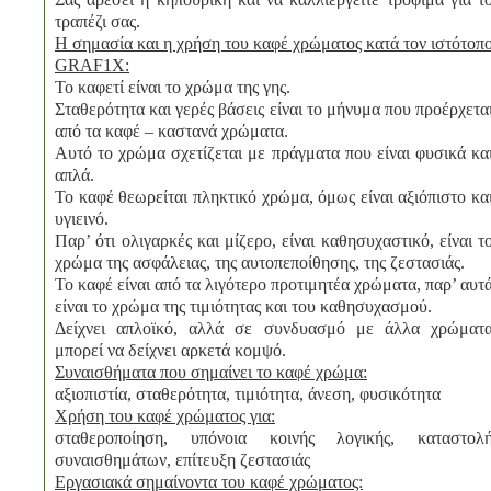
τραπέζι σας.
Η σημασία και η χρήση του καφέ χρώματος κατά τον ιστότοπ
GRAF1X:
Το καφετί είναι το χρώμα της γης.
Σταθερότητα και γερές βάσεις είναι το μήνυμα που προέρχετα
από τα καφέ – καστανά χρώματα.
Αυτό το χρώμα σχετίζεται με πράγματα που είναι φυσικά κα
απλά.
Το καφέ θεωρείται πληκτικό χρώμα, όμως είναι αξιόπιστο κα
υγιεινό.
Παρ’ ότι ολιγαρκές και μίζερο, είναι καθησυχαστικό, είναι τ
χρώμα της ασφάλειας, της αυτοπεποίθησης, της ζεστασιάς.
Το καφέ είναι από τα λιγότερο προτιμητέα χρώματα, παρ’ αυτ
είναι το χρώμα της τιμιότητας και του καθησυχασμού.
Δείχνει απλοϊκό, αλλά σε συνδυασμό με άλλα χρώματ
μπορεί να δείχνει αρκετά κομψό.
Συναισθήματα που σημαίνει το καφέ χρώμα:
αξιοπιστία, σταθερότητα, τιμιότητα, άνεση, φυσικότητα
Χρήση του καφέ χρώματος για:
σταθεροποίηση, υπόνοια κοινής λογικής, καταστολ
συναισθημάτων, επίτευξη ζεστασιάς
Εργασιακά σημαίνοντα του καφέ χρώματος: