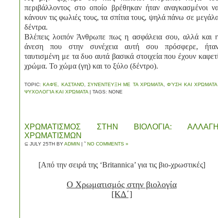
περιβάλλοντος στο οποίο βρέθηκαν ήταν αναγκασμένοι ν
κάνουν τις φωλιές τους, τα σπίτια τους, ψηλά πάνω σε μεγάλ
δέντρα.
Βλέπεις λοιπόν Άνθρωπε πως η ασφάλεια σου, αλλά και 
άνεση που στην συνέχεια αυτή σου πρόσφερε, ήτα
ταυτισμένη με τα δυο αυτά βασικά στοιχεία που έχουν καφετ
χρώμα. Το χώμα (γη) και το ξύλο (δέντρο).
TOPIC:
ΚΑΦΈ, ΚΑΣΤΑΝΌ
,
ΣΥΝΈΝΤΕΥΞΗ ΜΕ ΤΑ ΧΡΏΜΑΤΑ
,
ΦΎΣΗ ΚΑΙ ΧΡΏΜΑΤΑ
ΨΥΧΟΛΟΓΊΑ ΚΑΙ ΧΡΏΜΑΤΑ
| TAGS: NONE
ΧΡΩΜΑΤΙΣΜΟΣ ΣΤΗΝ ΒΙΟΛΟΓΙΑ: ΑΛΛΑΓ
ΧΡΩΜΑΤΙΣΜΩΝ
⊆ JULY 25TH BY
ADMIN
| ˜
NO COMMENTS »
[Από την σειρά της ‘Britannica’ για τις βιο-χρωστικές]
Ο Χρωματισμός στην βιολογία
[ΚΔ΄]