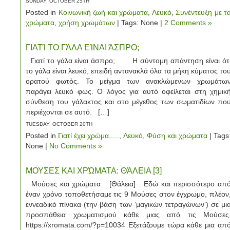
SUNDAY, OCTOBER 25TH
Posted in
Κοινωνική ζωή και χρώματα
,
Λευκό
,
Συνέντευξη με τ
χρώματα
,
χρήση χρωμάτων
| Tags: None |
2 Comments »
ΓΙΑΤΊ ΤΟ ΓΆΛΑ ΕΊΝΑΙ ΆΣΠΡΟ;
Γιατί το γάλα είναι άσπρο; Η σύντομη απάντηση είναι ότ
το γάλα είναι λευκό, επειδή αντανακλά όλα τα μήκη κύματος το
ορατού φωτός. Το μείγμα των ανακλώμενων χρωμάτω
παράγει λευκό φως. Ο λόγος για αυτό οφείλεται στη χημικ
σύνθεση του γάλακτος και στο μέγεθος των σωματιδίων πο
περιέχονται σε αυτό. […]
TUESDAY, OCTOBER 20TH
Posted in
Γιατί έχει χρώμα.....
,
Λευκό
,
Φύση και χρώματα
| Tags
None |
No Comments »
ΜΟΥΣΕΣ ΚΑΙ ΧΡΏΜΑΤΑ: ΘΆΛΕΙΑ [3]
Μούσες και χρώματα [Θάλεια] Εδώ και περισσότερο απ
έναν χρόνο τοποθετήσαμε τις 9 Μούσες στον έγχρωμο, πλέον
εννεαδικό πίνακα (την βάση των ‘μαγικών τετραγώνων’) σε μι
προσπάθεια χρωματισμού κάθε μιας από τις Μούσες
https://xromata.com/?p=10034 Εξετάζουμε τώρα κάθε μια απ