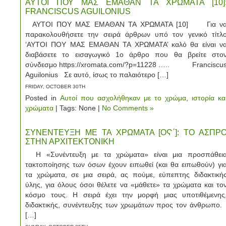
ΑΥΤΟΙ ΠΟΥ ΜΑΣ ΕΜΑΘΑΝ ΤΑ ΧΡΩΜΑΤΑ [10]
FRANCISCUS AGUILONIUS
ΑΥΤΟΙ ΠΟΥ ΜΑΣ ΕΜΑΘΑΝ ΤΑ ΧΡΩΜΑΤΑ [10] Για ν
παρακολουθήσετε την σειρά άρθρων υπό τον γενικό τίτλ
‘ΑΥΤΟΙ ΠΟΥ ΜΑΣ ΕΜΑΘΑΝ ΤΑ ΧΡΩΜΑΤΑ’ καλό θα είναι ν
διαβάσετε τo εισαγωγικό 1ο άρθρο που θα βρείτε στο
σύνδεσμο https://xromata.com/?p=11228 ….. Franciscu
Aguilonius Σε αυτό, ίσως το παλαιότερο […]
FRIDAY, OCTOBER 30TH
Posted in
Αυτοί που ασχολήθηκαν με το χρώμα
,
ιστορία κα
χρώματα
| Tags: None |
No Comments »
ΣΥΝΕΝΤΕΥΞΗ ΜΕ ΤΑ ΧΡΩΜΑΤΑ [ΟϚ΄]: ΤΟ ΑΣΠΡ
ΣΤΗΝ ΑΡΧΙΤΕΚΤΟΝΙΚΗ
Η «Συνέντευξη με τα χρώματα» είναι μια προσπάθει
τακτοποίησης των όσων έχουν ειπωθεί (και θα ειπωθούν) γι
τα χρώματα, σε μια σειρά, ας πούμε, εύπεπτης διδακτική
ύλης, για όλους όσοι θέλετε να «μάθετε» τα χρώματα και το
κόσμο τους. Η σειρά έχει την μορφή μιας υποτιθέμενης
διδακτικής, συνέντευξης των χρωμάτων προς τον άνθρωπο
[…]