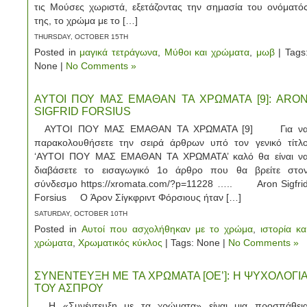
τις Μούσες χωριστά, εξετάζοντας την σημασία του ονόματό
της, το χρώμα με το […]
THURSDAY, OCTOBER 15TH
Posted in
μαγικά τετράγωνα
,
Μύθοι και χρώματα
,
μωβ
| Tags
None |
No Comments »
ΑΥΤΟΙ ΠΟΥ ΜΑΣ ΕΜΑΘΑΝ ΤΑ ΧΡΩΜΑΤΑ [9]: ARO
SIGFRID FORSIUS
ΑΥΤΟΙ ΠΟΥ ΜΑΣ ΕΜΑΘΑΝ ΤΑ ΧΡΩΜΑΤΑ [9] Για ν
παρακολουθήσετε την σειρά άρθρων υπό τον γενικό τίτλ
‘ΑΥΤΟΙ ΠΟΥ ΜΑΣ ΕΜΑΘΑΝ ΤΑ ΧΡΩΜΑΤΑ’ καλό θα είναι ν
διαβάσετε τo εισαγωγικό 1ο άρθρο που θα βρείτε στο
σύνδεσμο https://xromata.com/?p=11228 ….. Aron Sigfri
Forsius O Άρον Σίγκφριντ Φόρσιους ήταν […]
SATURDAY, OCTOBER 10TH
Posted in
Αυτοί που ασχολήθηκαν με το χρώμα
,
ιστορία κα
χρώματα
,
Χρωματικός κύκλος
| Tags: None |
No Comments »
ΣΥΝΕΝΤΕΥΞΗ ΜΕ ΤΑ ΧΡΩΜΑΤΑ [ΟΕ’]: Η ΨΥΧΟΛΟΓΙ
ΤΟΥ ΑΣΠΡΟΥ
Η «Συνέντευξη με τα χρώματα» είναι μια προσπάθει