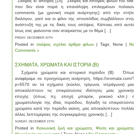
Σκέψεις κι’ απόψεις [15] Σκέψεις και Απόψεις φίλων του site
που δεν είναι παρά η επανάληψη επιλεγμένων παλαιώ
comments (με χρονική σειρά ανάρτησης) από την στήλ
διαλόγου, γιατί και οι φίλοι της ιστοσελίδας συμβάλλουν στη
ανάπτυξή της με τις δικές τους απόψεις. Κάποιες από αυτέ
ίσως σας φαίνονται σαν αταίριαστες με το θέμα […]
FRIDAY, DECEMBER 20TH
Posted in
σκέψεις σχόλια άρθρα φίλων
| Tags: None |
N
Comments »
ΣΧΗΜΑΤΑ, ΧΡΩΜΑΤΑ ΚΑΙ ΙΣΤΟΡΙΑ (Β)
Σχήματα χρώματα και ιστορικοί περίοδοι (Β) Όπω
αναφέραμε σε προηγούμενη ανάρτηση, https://xromata.com/
p=5570 αν τα σχήματα (κύκλοι, τρίγωνα, τετράγωνα) μα
αποκαλύπτουν τις επικρατούσες ιδιότητες μιας χρονική
εποχής (όπως πχ. εποχή μπαρόκ, ροκοκό κλπ.) 
χρωματολογία της ιδίας περιόδου, δηλαδή τα επικρατούντ
χρώματα κατά την περίοδο εκείνη, μας αποκαλύπτουν πολλέ
άλλες λεπτομέρειες της συγκεκριμένης χρονικής […]
SUNDAY, DECEMBER 15TH
Posted in
Κοινωνική ζωή και χρώματα
,
Φύση και χρώματα