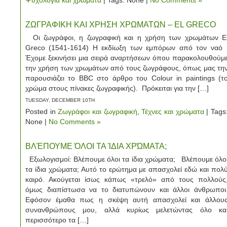
Ψυχολογία και χρώματα
| Tags: None |
No Comments »
ΖΩΓΡΑΦΙΚΗ ΚΑΙ ΧΡΗΣΗ ΧΡΩΜΑΤΩΝ – EL GRECO
Οι ζωγράφοι, η ζωγραφική και η χρήση των χρωμάτων E
Greco (1541-1614) Η εκδίωξη των εμπόρων από τον να
Έχομε ξεκινήσει μια σειρά αναρτήσεων όπου παρακολουθούμ
την χρήση των χρωμάτων από τους ζωγράφους, όπως μας τη
παρουσιάζει το BBC στο άρθρο του Colour in paintings (τ
χρώμα στους πίνακες ζωγραφικής). Πρόκειται για την […]
TUESDAY, DECEMBER 10TH
Posted in
Ζωγράφοι και ζωγραφική
,
Τέχνες και χρώματα
| Tags
None |
No Comments »
ΒΛΈΠΟΥΜΕ ΌΛΟΙ ΤΑ ΊΔΙΑ ΧΡΏΜΑΤΑ;
Εξωλογισμοί: Βλέπουμε όλοι τα ίδια χρώματα; Βλέπουμε όλο
τα ίδια χρώματα; Αυτό το ερώτημα με απασχολεί εδώ και πολ
καιρό. Ακούγεται ίσως κάπως «τρελό» από τους πολλούς
όμως διαπίστωσα να το διατυπώνουν και άλλοι άνθρωποι
Εφόσον έμαθα πως η σκέψη αυτή απασχολεί και άλλου
συνανθρώπους μου, αλλά κυρίως μελετώντας όλο κα
περισσότερο τα […]