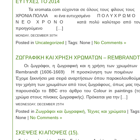
ΕΥΤΥΧΕΣ ΤΟ 2014
Τα xromata.com εύχονται σε όλους τους φίλους του
ΧΡΟΝΙΑ ΠΟΛΛΑ κι ένα ευτυχισμένο Π Ο Λ Υ Χ Ρ Ω Μ 
Ν Ε Ο Χ Ρ Ο Ν Ο κατά πολύ καλύτερο από το
προηγούμενο […]
MONDAY, DECEMBER 30TH
Posted in
Uncategorized
| Tags: None |
No Comments »
ΖΩΓΡΑΦΙΚΗ ΚΑΙ ΧΡΗΣΗ ΧΡΩΜΑΤΩΝ – REMBRANDT
Οι ζωγράφοι, η ζωγραφική και η χρήση των χρωμάτω
Rembrandt (1606-1669) Η προσκύνηση των ποιμένω
Έχομε ξεκινήσει μια σειρά αναρτήσεων όπου παρακολουθούμ
την χρήση των χρωμάτων από τους ζωγράφους, όπως μας τη
παρουσιάζει το BBC στο άρθρο του Colour in paintings (τ
χρώμα στους πίνακες ζωγραφικής). Πρόκειται για την […]
WEDNESDAY, DECEMBER 25TH
Posted in
Ζωγράφοι και ζωγραφική
,
Τέχνες και χρώματα
| Tags
None |
No Comments »
ΣΚΕΨΕΙΣ ΚΙ ΑΠΟΨΕΙΣ (15).