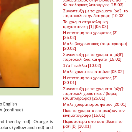
Χρωματισμος στην βιολογια [ΚΓ΄]:
Φυσιολογικες λειτουργιες
[15.03]
Συνεντευξη με τα χρωματα [ρο’]: το
πορτοκαλι στην διατροφη
[10.03]
To χρωμα στην ισλαμικη
αρχιτεκτονικη [1]
[05.03]
Η επιστημη του χρωματος [3]
[25.02]
Μπλε βιοχρωστικες (συμπερασμα)
[20.02]
Συνεντευξη με τα χρωματα [ρξθ’]:
πορτοκαλι ζωα και φυτα
[15.02]
17α Γενεθλια
[10.02]
Μπλε χρωστικες στα ζωα
[05.02]
Η επιστημη του χρωματος [2]
[30.01]
Συνεντευξη με τα χρωματα [ρξη’]:
πορτοκαλι χρωστικες / βαφες
(συμπληρωμα)
[25.01]
to English
Μπλε χρωματισμος φυτων
[20.01]
IV (continue)
Πως τα χρωματα επηρεαζουν τον
κινηματογραφο
[15.01]
Περισσοτερα απο οσα βλεπει το
and then by red).
Orange is
ματι [Β]
[10.01]
colors (yellow and red) and