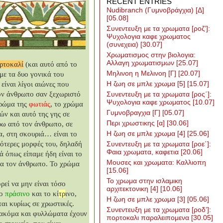
RECENT ENTRIES
Nudibranch (Γυμνοβράγχια) [Δ]
[05.08]
Συνεντευξη με τα χρωματα [ροζ’]:
Ψυχολογια καφε χρωματος
(συνεχεια)
[30.07]
Χρωματισμος στην βιολογια:
Αλλαγη χρωματισμων
[25.07]
ρτοκαλί
(και αυτό από το
Μηλινοη η Μελινοη [Γ]
[20.07]
με τα δυο γονικά του
Η ζωη σε μπλε χρωμα [5]
[15.07]
 είναι λίγοι αιώνες που
τον άνθρωπο σαν ξεχωριστό
Συνεντευξη με τα χρωματα [ρος΄]:
Ψυχολογια καφε χρωματος
[10.07]
χρώμα της
φωτιάς
, το χρώμα
Γυμνοβραγχια [Γ]
[05.07]
ν και αυτό της γης σε
Περι χρωστικης [α]
[30.06]
ρω από τον άνθρωπο, σε
Η ζωη σε μπλε χρωμα [4]
[25.06]
α, στη σκουριά… είναι το
ιότερες μορφές του, δηλαδή
Συνεντευξη με τα χρωματα [ροε΄]:
Φαια χρωματα, καφετια
[20.06]
ά όπως είπαμε ήδη είναι το
Μουσες και χρωματα: Καλλιοπη
ια τον άνθρωπο. Το χρώμα
[15.06]
Το χρωμα στην ισλαμικη
ρεί να μην είναι τόσο
αρχιτεκτονικη [4]
[10.06]
το
πράσινο
και το κί
τρ
ινο,
Η ζωη σε μπλε χρωμα [3]
[05.06]
ται κυρίως σε χρωστικές.
Συνεντευξη με τα χρωματα [ροδ’]:
 ακόμα και φυλλώματα έχουν
πορτοκαλι παραλειπομενα
[30.05]