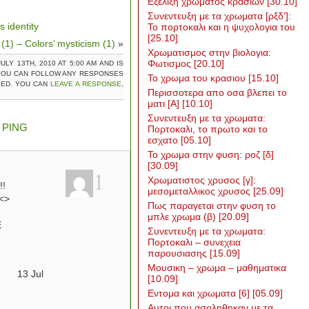
Εξελιξη χρωματος κρασιων
[30.10]
Συνεντευξη με τα χρωματα [ρξδ’]:
 identity
Το πορτοκαλι και η ψυχολογια του
[25.10]
1) – Colors’ mysticism (1)
»
Χρωματισμος στην βιολογια:
Φωτισμος
[20.10]
LY 13TH, 2010 AT 5:00 AM AND IS
 YOU CAN FOLLOW ANY RESPONSES
Το χρωμα του κρασιου
[15.10]
ED. YOU CAN
LEAVE A RESPONSE
,
Περισσοτερα απο οσα βλεπει το
ματι [Α]
[10.10]
Συνεντευξη με τα χρωματα:
R
PING
Πορτοκαλι, το πρωτο και το
εσχατο
[05.10]
Το χρωμα στην φυση: ροζ [δ]
[30.09]
1
Χρωματιστος χρυσος [γ]:
!!
μεσομεταλλικος χρυσος
[25.09]
<>
Πως παραγεται στην φυση το
μπλε χρωμα (β)
[20.09]
Ε
Συνεντευξη με τα χρωματα:
Πορτοκαλι – συνεχεια
παρουσιασης
[15.09]
Μουσικη – χρωμα – μαθηματικα
13
Jul
[10.09]
Εντομα και χρωματα [6]
[05.09]
Αυτοι που ασοληθηκαν με τα