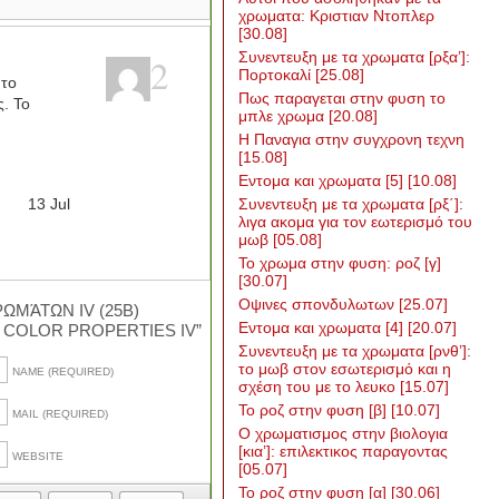
χρωματα: Κριστιαν Ντοπλερ
[30.08]
Συνεντευξη με τα χρωματα [ρξα’]:
2
Πορτοκαλί
[25.08]
 το
Πως παραγεται στην φυση το
ς. Το
μπλε χρωμα
[20.08]
Η Παναγια στην συγχρονη τεχνη
[15.08]
Εντομα και χρωματα [5]
[10.08]
13
Jul
Συνεντευξη με τα χρωματα [ρξ΄]:
λιγα ακομα για τον εωτερισμό του
μωβ
[05.08]
Το χρωμα στην φυση: ροζ [γ]
[30.07]
Οψινες σπονδυλωτων
[25.07]
ΡΩΜΆΤΩΝ ΙV (25Β)
Εντομα και χρωματα [4]
[20.07]
 COLOR PROPERTIES IV”
Συνεντευξη με τα χρωματα [ρνθ’]:
το μωβ στον εσωτερισμό και η
NAME (REQUIRED)
σχέση του με το λευκο
[15.07]
Το ροζ στην φυση [β]
[10.07]
MAIL (REQUIRED)
Ο χρωματισμος στην βιολογια
[κια’]: επιλεκτικος παραγοντας
WEBSITE
[05.07]
Το ροζ στην φυση [α]
[30.06]