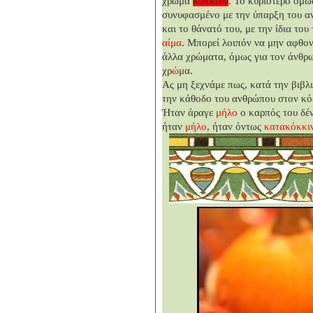
χρώμα
κόκκινο
. Το κυριότερο όμως
συνυφασμένο με την ύπαρξη του α
και το θάνατό του, με την ίδια του 
αίμα
. Μπορεί λοιπόν να μην αφθο
άλλα χρώματα, όμως για τον άνθρω
χρ
ώ
μα.
Ας μη ξεχνάμε πως, κατά την βιβλ
την κάθοδο του ανθρώπου στον κ
Ήταν άραγε
μήλο
ο καρπός του δέν
ήταν
μήλο
, ήταν όντως
κατακόκκι