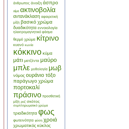
άσπρο
άνοιξη
άνθρωπος
ακτινοβολία
αίμα
αντανάκλαση
αφαιρετική
βασικό χρώμα
μίξη
δυαδικότητα
εννοιολογία
ηλεκτρομαγνητικό φάσμα
κίτρινο
θερμό χρώμα
κυανό
κωνία
κόκκινο
κύμα
μαύρο
μάτι
ματζέντα
μπλε
μωβ
μυθολογία
ουράνιο τόξο
νόμος
παράγωγο χρώμα
πορτοκαλί
πράσινο
προσθετική
σκότος
μίξη
ροζ
συμπληρωματικό χρώμα
φως
τριαδικότητα
χροιά
φωτεινότητα
φύση
χρωματικός κύκλος