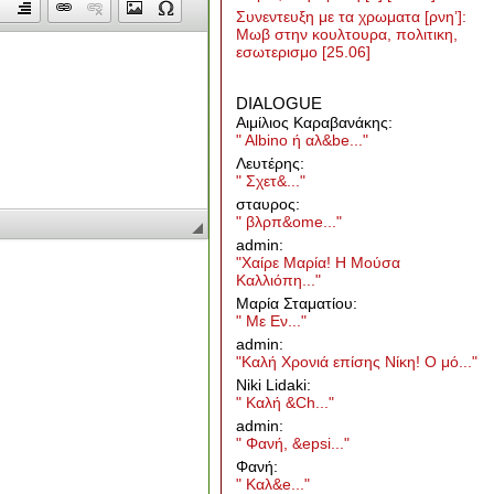
Συνεντευξη με τα χρωματα [ρνη’]:
Μωβ στην κουλτουρα, πολιτικη,
εσωτερισμο
[25.06]
DIALOGUE
Aιμίλιος Καραβανάκης:
" Albino ή αλ&be..."
Λευτέρης:
" Σχετ&..."
σταυρος:
" βλρπ&ome..."
admin:
"Χαίρε Μαρία! Η Μούσα
Καλλιόπη..."
Μαρία Σταματίου:
" Με Εν..."
admin:
"Καλή Χρονιά επίσης Νίκη! Ο μό..."
Niki Lidaki:
" Καλή &Ch..."
admin:
" Φανή, &epsi..."
Φανή:
" Καλ&e..."