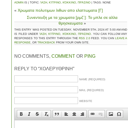
ADMIN
IS | TOPIC:
ΊΑΣΗ
,
ΚΊΤΡΙΝΟ
,
ΚΌΚΚΙΝΟ
,
ΠΡΆΣΙΝΟ
| TAGS: NONE
«
Χρωματα πολυτιμων λιθων απο ελαττωματα [Γ]
Συνεντευξη με τα χρωματα [ρμζ΄]: Το μπλε σε αλλα
θρησκευματα
»
THIS ENTRY WAS POSTED ON TUESDAY, NOVEMBER 5TH, 2024 AT 5:00 AM AND
IS FILED UNDER
ΊΑΣΗ
,
ΚΊΤΡΙΝΟ
,
ΚΌΚΚΙΝΟ
,
ΠΡΆΣΙΝΟ
. YOU CAN FOLLOW ANY
RESPONSES TO THIS ENTRY THROUGH THE
RSS 2.0
FEED. YOU CAN
LEAVE A
RESPONSE
, OR
TRACKBACK
FROM YOUR OWN SITE.
NO COMMENTS,
COMMENT
OR
PING
REPLY TO “ΧΟΛΕΡΥΘΡΙΝΗ”
NAME (REQUIRED)
MAIL (REQUIRED)
WEBSITE