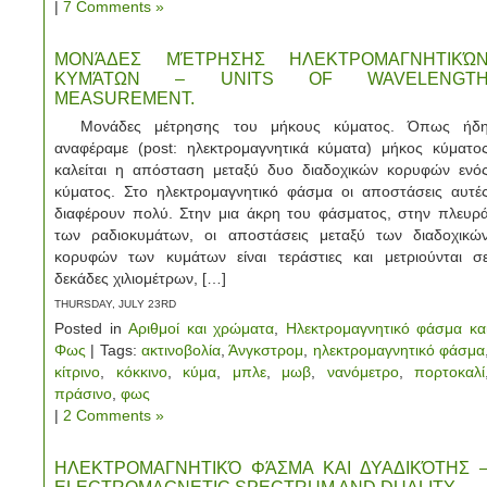
|
7 Comments »
ΜΟΝΆΔΕΣ ΜΈΤΡΗΣΗΣ ΗΛΕΚΤΡΟΜΑΓΝΗΤΙΚΏ
ΚΥΜΆΤΩΝ – UNITS OF WAVELENGT
MEASUREMENT.
Μονάδες μέτρησης του μήκους κύματος. Όπως ήδ
αναφέραμε (post: ηλεκτρομαγνητικά κύματα) μήκος κύματο
καλείται η απόσταση μεταξύ δυο διαδοχικών κορυφών ενό
κύματος. Στο ηλεκτρομαγνητικό φάσμα οι αποστάσεις αυτέ
διαφέρουν πολύ. Στην μια άκρη του φάσματος, στην πλευρ
των ραδιοκυμάτων, οι αποστάσεις μεταξύ των διαδοχικώ
κορυφών των κυμάτων είναι τεράστιες και μετριούνται σ
δεκάδες χιλιομέτρων, […]
THURSDAY, JULY 23RD
Posted in
Αριθμοί και χρώματα
,
Ηλεκτρομαγνητικό φάσμα κα
Φως
| Tags:
ακτινοβολία
,
Άνγκστρομ
,
ηλεκτρομαγνητικό φάσμα
κίτρινο
,
κόκκινο
,
κύμα
,
μπλε
,
μωβ
,
νανόμετρο
,
πορτοκαλί
πράσινο
,
φως
|
2 Comments »
ΗΛΕΚΤΡΟΜΑΓΝΗΤΙΚΌ ΦΆΣΜΑ ΚΑΙ ΔΥΑΔΙΚΌΤΗΣ 