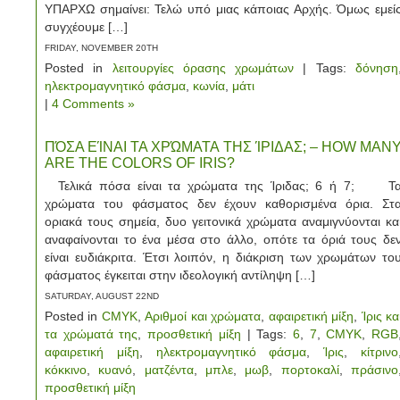
ΥΠΑΡΧΩ σημαίνει: Τελώ υπό μιας κάποιας Αρχής. Όμως εμεί
συγχέουμε […]
FRIDAY, NOVEMBER 20TH
Posted in
λειτουργίες όρασης χρωμάτων
| Tags:
δόνηση
ηλεκτρομαγνητικό φάσμα
,
κωνία
,
μάτι
|
4 Comments »
ΠΌΣΑ ΕΊΝΑΙ ΤΑ ΧΡΏΜΑΤΑ ΤΗΣ ΊΡΙΔΑΣ; – HOW MAN
ARE THE COLORS OF IRIS?
Τελικά πόσα είναι τα χρώματα της Ίριδας; 6 ή 7; Τ
χρώματα του φάσματος δεν έχουν καθορισμένα όρια. Στ
οριακά τους σημεία, δυο γειτονικά χρώματα αναμιγνύονται κα
αναφαίνονται το ένα μέσα στο άλλο, οπότε τα όριά τους δε
είναι ευδιάκριτα. Έτσι λοιπόν, η διάκριση των χρωμάτων το
φάσματος έγκειται στην ιδεολογική αντίληψη […]
SATURDAY, AUGUST 22ND
Posted in
CMYK
,
Αριθμοί και χρώματα
,
αφαιρετική μίξη
,
Ίρις κα
τα χρώματά της
,
προσθετική μίξη
| Tags:
6
,
7
,
CMYK
,
RGB
αφαιρετική μίξη
,
ηλεκτρομαγνητικό φάσμα
,
Ίρις
,
κίτρινο
κόκκινο
,
κυανό
,
ματζέντα
,
μπλε
,
μωβ
,
πορτοκαλί
,
πράσινο
προσθετική μίξη