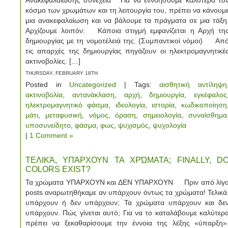
Ανακεφαλαίωσης συνέχεια Για να εννοήσουμε καλύτερα το
κόσμο των χρωμάτων και τη λειτουργία του, πρέπει να κάνουμ
μια ανακεφαλαίωση και να βάλουμε τα πράγματα σε μια τάξη
Αρχίζουμε λοιπόν: Κάποια στιγμή εμφανίζεται η Αρχή τη
δημιουργίας με τη νομοτέλειά της. (Συμπαντικοί νόμοι) Απ
τις απαρχές της δημιουργίας πηγάζουν οι ηλεκτρομαγνητικέ
ακτινοβολίες. […]
THURSDAY, FEBRUARY 18TH
Posted in
Uncategorized
| Tags:
αισθητική αντίληψη
ακτινοβολία
,
αντανάκλαση
,
αρχή
,
δημιουργία
,
εγκέφαλος
ηλεκτρομαγνητικό φάσμα
,
ιδεολογία
,
ιστορία
,
κωδικοποίηση
μάτι
,
μεταφυσική
,
νόμος
,
όραση
,
σημειολογία
,
συναίσθημα
υποσυνείδητο
,
φάσμα
,
φως
,
ψυχισμός
,
ψυχολογία
|
1 Comment »
ΤΕΛΙΚΆ, ΥΠΆΡΧΟΥΝ ΤΑ ΧΡΏΜΑΤΑ; FINALLY, D
COLORS EXIST?
Τα χρώματα ΥΠΑΡΧΟΥΝ και ΔΕΝ ΥΠΑΡΧΟΥΝ Πριν από λίγ
posts αναρωτηθήκαμε αν υπάρχουν όντως τα χρώματα! Τελικά
υπάρχουν ή δεν υπάρχουν; Τα χρώματα υπάρχουν και δε
υπάρχουν. Πώς γίνεται αυτό; Για να το καταλάβουμε καλύτερ
πρέπει να ξεκαθαρίσουμε την έννοια της λέξης «ύπαρξη»