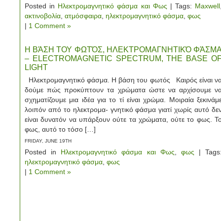
Posted in
Ηλεκτρομαγνητικό φάσμα και Φως
| Tags:
Maxwell
ακτινοβολία
,
ατμόσφαιρα
,
ηλεκτρομαγνητικό φάσμα
,
φως
|
1 Comment »
Η ΒΆΣΗ ΤΟΥ ΦΩΤΌΣ, ΗΛΕΚΤΡΟΜΑΓΝΗΤΙΚΌ ΦΆΣΜ
– ELECTROMAGNETIC SPECTRUM, THE BASE O
LIGHT
Ηλεκτρομαγνητικό φάσμα. Η βάση του φωτός Καιρός είναι ν
δούμε πώς προκύπτουν τα χρώματα ώστε να αρχίσουμε ν
σχηματίζουμε μια ιδέα για το τί είναι χρώμα. Μοιραία ξεκινάμ
λοιπόν από το ηλεκτρομα- γνητικό φάσμα γιατί χωρίς αυτό δε
είναι δυνατόν να υπάρξουν ούτε τα χρώματα, ούτε το φως. Τ
φως, αυτό το τόσο […]
FRIDAY, JUNE 19TH
Posted in
Ηλεκτρομαγνητικό φάσμα και Φως
,
φως
| Tags
ηλεκτρομαγνητικό φάσμα
,
φως
|
1 Comment »