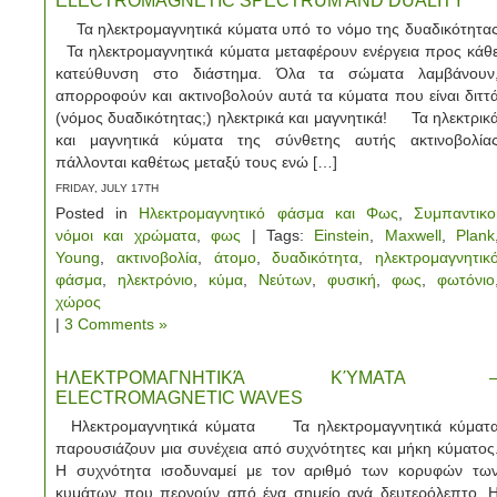
ELECTROMAGNETIC SPECTRUM AND DUALITY
Τα ηλεκτρομαγνητικά κύματα υπό το νόμο της δυαδικότητα
Τα ηλεκτρομαγνητικά κύματα μεταφέρουν ενέργεια προς κάθ
κατεύθυνση στο διάστημα. Όλα τα σώματα λαμβάνουν
απορροφούν και ακτινοβολούν αυτά τα κύματα που είναι διττ
(νόμος δυαδικότητας;) ηλεκτρικά και μαγνητικά! Τα ηλεκτρικ
και μαγνητικά κύματα της σύνθετης αυτής ακτινοβολία
πάλλονται καθέτως μεταξύ τους ενώ […]
FRIDAY, JULY 17TH
Posted in
Ηλεκτρομαγνητικό φάσμα και Φως
,
Συμπαντικο
νόμοι και χρώματα
,
φως
| Tags:
Einstein
,
Maxwell
,
Plank
Young
,
ακτινοβολία
,
άτομο
,
δυαδικότητα
,
ηλεκτρομαγνητικ
φάσμα
,
ηλεκτρόνιο
,
κύμα
,
Νεύτων
,
φυσική
,
φως
,
φωτόνιο
χώρος
|
3 Comments »
ΗΛΕΚΤΡΟΜΑΓΝΗΤΙΚΆ ΚΎΜΑΤΑ 
ELECTROMAGNETIC WAVES
Ηλεκτρομαγνητικά κύματα Τα ηλεκτρομαγνητικά κύματ
παρουσιάζουν μια συνέχεια από συχνότητες και μήκη κύματος
Η συχνότητα ισοδυναμεί με τον αριθμό των κορυφών τω
κυμάτων που περνούν από ένα σημείο ανά δευτερόλεπτο. 