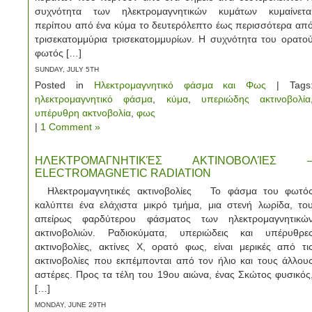
συχνότητα των ηλεκτρομαγνητικών κυμάτων κυμαίνετα
περίπου από ένα κύμα το δευτερόλεπτο έως περισσότερα απ
τρισεκατομμύρια τρισεκατομμυρίων. Η συχνότητα του ορατο
φωτός […]
SUNDAY, JULY 5TH
Posted in
Ηλεκτρομαγνητικό φάσμα και Φως
| Tags
ηλεκτρομαγνητικό φάσμα
,
κύμα
,
υπεριώδης ακτινοβολία
υπέρυθρη ακτνοβολία
,
φως
|
1 Comment »
ΗΛΕΚΤΡΟΜΑΓΝΗΤΙΚΈΣ ΑΚΤΙΝΟΒΟΛΊΕΣ 
ELECTROMAGNETIC RADIATION
Ηλεκτρομαγνητικές ακτινοβολίες Το φάσμα του φωτό
καλύπτει ένα ελάχιστα μικρό τμήμα, μια στενή λωρίδα, το
απείρως φαρδύτερου φάσματος των ηλεκτρομαγνητικώ
ακτινοβολιών. Ραδιοκύματα, υπεριώδεις και υπέρυθρε
ακτινοβολίες, ακτίνες Χ, ορατό φως, είναι μερικές από τι
ακτινοβολίες που εκπέμπονται από τον ήλιο και τους άλλου
αστέρες. Προς τα τέλη του 19ου αιώνα, ένας Σκώτος φυσικός
[…]
MONDAY, JUNE 29TH