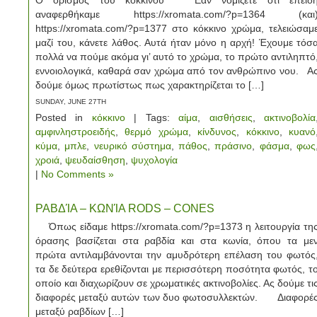
Ο ορισμός του κόκκινου Εάν νομίζετε ότι επειδ
αναφερθήκαμε https://xromata.com/?p=1364 (και
https://xromata.com/?p=1377 στο κόκκινο χρώμα, τελειώσαμ
μαζί του, κάνετε λάθος. Αυτά ήταν μόνο η αρχή! Έχουμε τόσ
πολλά να πούμε ακόμα γι’ αυτό το χρώμα, το πρώτο αντιληπτό
εννοιολογικά, καθαρά σαν χρώμα από τον ανθρώπινο νου. Α
δούμε όμως πρωτίστως πως χαρακτηρίζεται το […]
SUNDAY, JUNE 27TH
Posted in
κόκκινο
| Tags:
αίμα
,
αισθήσεις
,
ακτινοβολία
αμφινληστροειδής
,
θερμό χρώμα
,
κίνδυνος
,
κόκκινο
,
κυανό
κύμα
,
μπλε
,
νευρικό σύστημα
,
πάθος
,
πράσινο
,
φάσμα
,
φως
χροιά
,
ψευδαίσθηση
,
ψυχολογία
|
No Comments »
ΡΑΒΔΊΑ – ΚΩΝΊΑ RODS – CONES
Όπως είδαμε https://xromata.com/?p=1373 η λειτουργία τη
όρασης βασίζεται στα ραβδία και στα κωνία, όπου τα με
πρώτα αντιλαμβάνονται την αμυδρότερη επέλαση του φωτός
τα δε δεύτερα ερεθίζονται με περισσότερη ποσότητα φωτός, τ
οποίο και διαχωρίζουν σε χρωματικές ακτινοβολίες. Ας δούμε τι
διαφορές μεταξύ αυτών των δυο φωτοσυλλεκτών. Διαφορέ
μεταξύ ραβδίων […]