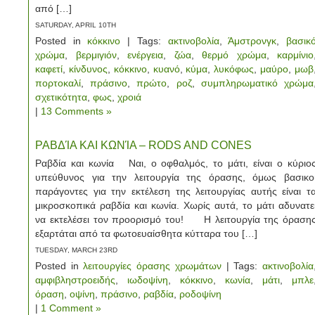
από […]
SATURDAY, APRIL 10TH
Posted in
κόκκινο
| Tags:
ακτινοβολία
,
Άμστρονγκ
,
βασικ
χρώμα
,
βερμιγιόν
,
ενέργεια
,
ζώα
,
θερμό χρώμα
,
καρμίνιο
καφετί
,
κίνδυνος
,
κόκκινο
,
κυανό
,
κύμα
,
λυκόφως
,
μαύρο
,
μωβ
πορτοκαλί
,
πράσινο
,
πρώτο
,
ροζ
,
συμπληρωματικό χρώμα
σχετικότητα
,
φως
,
χροιά
|
13 Comments »
ΡΑΒΔΊΑ ΚΑΙ ΚΩΝΊΑ – RODS AND CONES
Ραβδία και κωνία Ναι, ο οφθαλμός, το μάτι, είναι ο κύριο
υπεύθυνος για την λειτουργία της όρασης, όμως βασικο
παράγοντες για την εκτέλεση της λειτουργίας αυτής είναι τ
μικροσκοπικά ραβδία και κωνία. Χωρίς αυτά, το μάτι αδυνατε
να εκτελέσει τον προορισμό του! Η λειτουργία της όραση
εξαρτάται από τα φωτοευαίσθητα κύτταρα του […]
TUESDAY, MARCH 23RD
Posted in
λειτουργίες όρασης χρωμάτων
| Tags:
ακτινοβολία
αμφιβληστροειδής
,
ιωδοψίνη
,
κόκκινο
,
κωνία
,
μάτι
,
μπλε
όραση
,
οψίνη
,
πράσινο
,
ραβδία
,
ροδοψίνη
|
1 Comment »