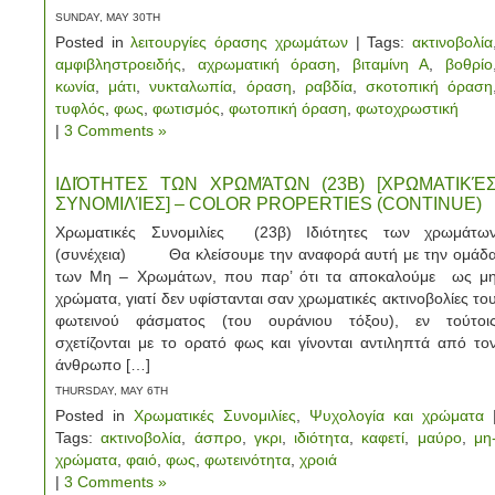
SUNDAY, MAY 30TH
Posted in
λειτουργίες όρασης χρωμάτων
| Tags:
ακτινοβολία
αμφιβληστροειδής
,
αχρωματική όραση
,
βιταμίνη Α
,
βοθρίο
κωνία
,
μάτι
,
νυκταλωπία
,
όραση
,
ραβδία
,
σκοτοπική όραση
τυφλός
,
φως
,
φωτισμός
,
φωτοπική όραση
,
φωτοχρωστική
|
3 Comments »
ΙΔΙΌΤΗΤΕΣ ΤΩΝ ΧΡΩΜΆΤΩΝ (23Β) [ΧΡΩΜΑΤΙΚΈ
ΣΥΝΟΜΙΛΊΕΣ] – COLOR PROPERTIES (CONTINUE)
Χρωματικές Συνομιλίες (23β) Ιδιότητες των χρωμάτω
(συνέχεια) Θα κλείσουμε την αναφορά αυτή με την ομάδ
των Μη – Χρωμάτων, που παρ’ ότι τα αποκαλούμε ως μ
χρώματα, γιατί δεν υφίστανται σαν χρωματικές ακτινοβολίες το
φωτεινού φάσματος (του ουράνιου τόξου), εν τούτοι
σχετίζονται με το ορατό φως και γίνονται αντιληπτά από το
άνθρωπο […]
THURSDAY, MAY 6TH
Posted in
Χρωματικές Συνομιλίες
,
Ψυχολογία και χρώματα
Tags:
ακτινοβολία
,
άσπρο
,
γκρι
,
ιδιότητα
,
καφετί
,
μαύρο
,
μη
χρώματα
,
φαιό
,
φως
,
φωτεινότητα
,
χροιά
|
3 Comments »