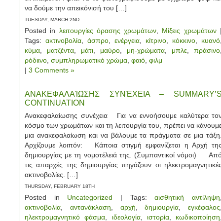
να δούμε την απεικόνισή του […]
TUESDAY, MARCH 2ND
Posted in
λειτουργίες όρασης χρωμάτων
,
Μίξεις χρωμάτων
Tags:
ακτινοβολία
,
άσπρο
,
ενέργεια
,
κίτρινο
,
κόκκινο
,
κυανό
κύμα
,
ματζέντα
,
μάτι
,
μαύρο
,
μη-χρώματα
,
μπλε
,
πράσινο
ρόδιινο
,
συμπληρωματικό χρώμα
,
φαιό
,
φιλμ
|
3 Comments »
ΑΝΑΚΕΦΑΛΑΊΩΣΗΣ ΣΥΝΈΧΕΙΑ – SUMMARY’
CONTINUATION
Ανακεφαλαίωσης συνέχεια Για να εννοήσουμε καλύτερα το
κόσμο των χρωμάτων και τη λειτουργία του, πρέπει να κάνουμ
μια ανακεφαλαίωση και να βάλουμε τα πράγματα σε μια τάξη
Αρχίζουμε λοιπόν: Κάποια στιγμή εμφανίζεται η Αρχή τη
δημιουργίας με τη νομοτέλειά της. (Συμπαντικοί νόμοι) Απ
τις απαρχές της δημιουργίας πηγάζουν οι ηλεκτρομαγνητικέ
ακτινοβολίες. […]
THURSDAY, FEBRUARY 18TH
Posted in
Uncategorized
| Tags:
αισθητική αντίληψη
ακτινοβολία
,
αντανάκλαση
,
αρχή
,
δημιουργία
,
εγκέφαλος
ηλεκτρομαγνητικό φάσμα
,
ιδεολογία
,
ιστορία
,
κωδικοποίηση