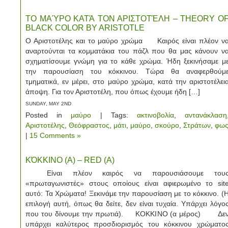
ΤΟ ΜΑΎΡΟ ΚΑΤΆ ΤΟΝ ΑΡΙΣΤΟΤΈΛΗ – THEORY O
BLACK COLOR BY ARISTOTLE
Ο Αριστοτέλης και το μαύρο χρώμα Καιρός είναι πλέον ν
αναρτούνται τα κομματάκια του πάζλ που θα μας κάνουν ν
σχηματίσουμε γνώμη για το κάθε χρώμα. Ήδη ξεκινήσαμε μ
την παρουσίαση του κόκκινου. Τώρα θα αναφερθούμ
τμηματικά, εν μέρει, στο μαύρο χρώμα, κατά την αριστοτέλει
άποψη. Για τον Αριστοτέλη, που όπως έχουμε ήδη […]
SUNDAY, MAY 2ND
Posted in
μαύρο
| Tags:
ακτινοβολία
,
αντανάκλαση
Αριστοτέλης
,
Θεόφραστος
,
μάτι
,
μαύρο
,
σκούρο
,
Στράτων
,
φω
|
15 Comments »
ΚΌΚΚΙΝΟ (Α) – RED (A)
Είναι πλέον καιρός να παρουσιάσουμε του
«πρωταγωνιστές» στους οποίους είναι αφιερωμένο το sit
αυτό: Τα Χρώματα! Ξεκινάμε την παρουσίαση με το κόκκινο. (
επιλογή αυτή, όπως θα δείτε, δεν είναι τυχαία. Υπάρχει λόγο
που του δίνουμε την πρωτιά). ΚΟΚΚΙΝΟ (α μέρος) Δε
υπάρχει καλύτερος προσδιορισμός του κόκκινου χρώματο