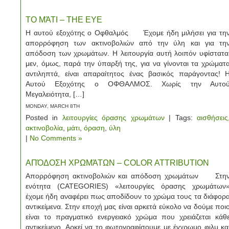
ΤΟ ΜΆΤΙ – THE EYE
Η αυτού εξοχότης ο Οφθαλμός Έχομε ήδη μιλήσει για τη
απορρόφηση των ακτινοβολιών από την ύλη και για τη
απόδοση των χρωμάτων. Η λειτουργία αυτή λοιπόν υφίστατα
μεν, όμως, παρά την ύπαρξή της, για να γίνονται τα χρώματ
αντιληπτά, είναι απαραίτητος ένας βασικός παράγοντας! 
Αυτού Εξοχότης ο ΟΦΘΑΛΜΟΣ. Χωρίς την Αυτο
Μεγαλειότητα, […]
MONDAY, MARCH 8TH
Posted in
λειτουργίες όρασης χρωμάτων
| Tags:
αισθήσεις
ακτινοβολία
,
μάτι
,
όραση
,
ύλη
|
No Comments »
ΑΠΌΔΟΣΗ ΧΡΩΜΆΤΩΝ – COLOR ATTRIBUTION
Απορρόφηση ακτινοβολιών και απόδοση χρωμάτων Στη
ενότητα (CATEGORIES) «λειτουργίες όρασης χρωμάτων
έχομε ήδη αναφέρει πως αποδίδουν το χρώμα τους τα διάφορ
αντικείμενα. Στην εποχή μας είναι αρκετά εύκολο να δούμε ποι
είναι το πραγματικό ενεργειακό χρώμα που χρειάζεται κάθ
αντικείμενο. Αρκεί να το φωτογραφίσουμε με έγχρωμο φιλμ κα