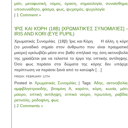
μάτι
,
μεταφυσική
,
νόμος
,
όραση
,
σημειολογία
,
συναίσθημα
υποσυνείδητο
,
φάσμα
,
φως
,
ψυχισμός
,
ψυχολογία
|
1 Comment »
ΊΡΙΣ ΚΑΙ ΚΌΡΗ (18Β) [ΧΡΩΜΑΤΙΚΈΣ ΣΥΝΟΜΙΛΊΕΣ] 
IRIS AND KORI (EYE PUPIL)
Χρωματικές Συνομιλίες (18β) Ίρις και Κόρη. Η άλλη, η κόρ
(το μοναδικό σημείο στον άνθρωπο που είναι πραγματικ
μαύρο) εγκλωβίζει μέσα στο βαθύ σπήλαιό της όση ακτινοβολί
της χρειάζεται για να τελεστεί το έργο της οπτικής αντίληψης
Όσο φως περάσει στα δώματα της κόρης δεν υπάρχε
περίπτωση να περάσει ξανά από το κατώφλι […]
FRIDAY, FEBRUARY 12TH
Posted in
Χρωματικές Συνομιλίες
| Tags:
Άδης
,
ακτινοβολία
αμφιβληστροειδής
,
βιταμίνη Α
,
καρότο
,
κόρη
,
κωνία
,
μάτι
μαύρο
,
οπτική αντίληψη
,
οτπικό νεύρο
,
πρωτείνη
,
ραβδία
ρετινόλη
,
ροδοψίνη
,
φως
|
2 Comments »