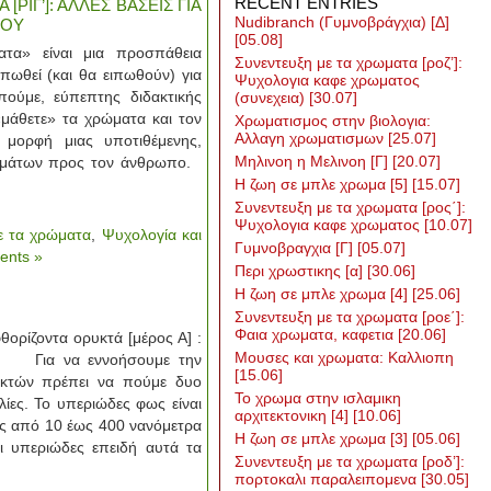
RECENT ENTRIES
ΡΙΓ’]: ΑΛΛΕΣ ΒΑΣΕΙΣ ΓΙΑ
Nudibranch (Γυμνοβράγχια) [Δ]
ΝΟΥ
[05.08]
α» είναι μια προσπάθεια
Συνεντευξη με τα χρωματα [ροζ’]:
πωθεί (και θα ειπωθούν) για
Ψυχολογια καφε χρωματος
πούμε, εύπεπτης διδακτικής
(συνεχεια)
[30.07]
«μάθετε» τα χρώματα και τον
Χρωματισμος στην βιολογια:
Αλλαγη χρωματισμων
[25.07]
 μορφή μιας υποτιθέμενης,
Μηλινοη η Μελινοη [Γ]
[20.07]
ρωμάτων προς τον άνθρωπο.
Η ζωη σε μπλε χρωμα [5]
[15.07]
Συνεντευξη με τα χρωματα [ρος΄]:
Ψυχολογια καφε χρωματος
[10.07]
ε τα χρώματα
,
Ψυχολογία και
Γυμνοβραγχια [Γ]
[05.07]
nts »
Περι χρωστικης [α]
[30.06]
Η ζωη σε μπλε χρωμα [4]
[25.06]
Συνεντευξη με τα χρωματα [ροε΄]:
Φαια χρωματα, καφετια
[20.06]
ορίζοντα ορυκτά [μέρος Α] :
Μουσες και χρωματα: Καλλιοπη
9 Για να εννοήσουμε την
[15.06]
υκτών πρέπει να πούμε δυο
Το χρωμα στην ισλαμικη
ολίες. Το υπεριώδες φως είναι
αρχιτεκτονικη [4]
[10.06]
ς από 10 έως 400 νανόμετρα
Η ζωη σε μπλε χρωμα [3]
[05.06]
αι υπεριώδες επειδή αυτά τα
Συνεντευξη με τα χρωματα [ροδ’]:
πορτοκαλι παραλειπομενα
[30.05]