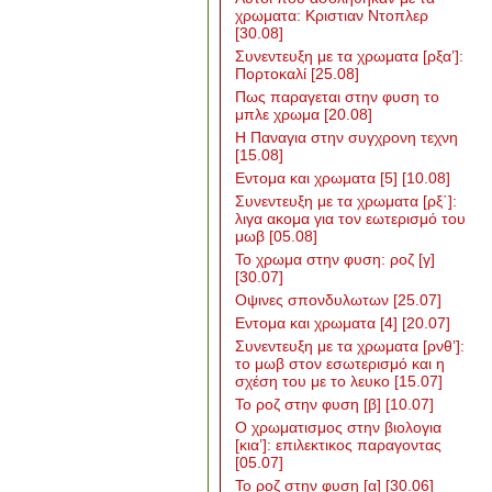
χρωματα: Κριστιαν Ντοπλερ
[30.08]
Συνεντευξη με τα χρωματα [ρξα’]:
Πορτοκαλί
[25.08]
Πως παραγεται στην φυση το
μπλε χρωμα
[20.08]
Η Παναγια στην συγχρονη τεχνη
[15.08]
Εντομα και χρωματα [5]
[10.08]
Συνεντευξη με τα χρωματα [ρξ΄]:
λιγα ακομα για τον εωτερισμό του
μωβ
[05.08]
Το χρωμα στην φυση: ροζ [γ]
[30.07]
Οψινες σπονδυλωτων
[25.07]
Εντομα και χρωματα [4]
[20.07]
Συνεντευξη με τα χρωματα [ρνθ’]:
το μωβ στον εσωτερισμό και η
σχέση του με το λευκο
[15.07]
Το ροζ στην φυση [β]
[10.07]
Ο χρωματισμος στην βιολογια
[κια’]: επιλεκτικος παραγοντας
[05.07]
Το ροζ στην φυση [α]
[30.06]