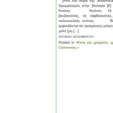
[Από την σειρά της ‘Britannica
Χρωματισμός στην βιολογία [E
Κινόνες Κινόνες: Οι κινό
βενζοκινόνες, τις ναφθοκινόνες
πολυκυκλικές κινόνες. Βενζο
εμφανίζονται σε ορισμένους μύκητ
χολή (μη […]
SATURDAY, NOVEMBER 5TH
Posted in
Φύση και χρώματα
,
χ
Comments »