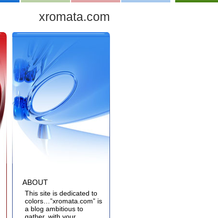
xromata.com
ABOUT
This site is dedicated to
colors…”xromata.com” is
a blog ambitious to
gather, with your