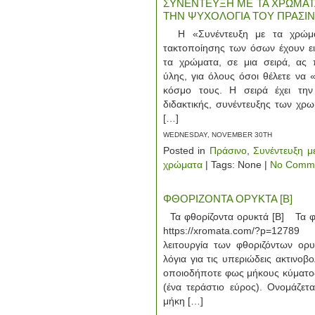
ΣΥΝΕΝΤΕΥΞΗ ΜΕ ΤΑ ΧΡΩΜΑΤΑ [
ΤΗΝ ΨΥΧΟΛΟΓΙΑ ΤΟΥ ΠΡΑΣΙ
Η «Συνέντευξη με τα χρώματ
τακτοποίησης των όσων έχουν ει
τα χρώματα, σε μια σειρά, ας 
ύλης, για όλους όσοι θέλετε να 
κόσμο τους. Η σειρά έχει την
διδακτικής, συνέντευξης των χ
[…]
WEDNESDAY, NOVEMBER 30TH
Posted in
Πράσινο
,
Συνέντευξη μ
χρώματα
| Tags: None |
No Comme
ΦΘΟΡΙΖΟΝΤΑ ΟΡΥΚΤΑ [Β]
Τα φθορίζοντα ορυκτά [Β] Τα φθ
https://xromata.com/?p=1278
λειτουργία των φθοριζόντων ορ
λόγια για τις υπεριώδεις ακτινοβ
οποιοδήποτε φως μήκους κύματο
(ένα τεράστιο εύρος). Ονομάζετ
μήκη […]