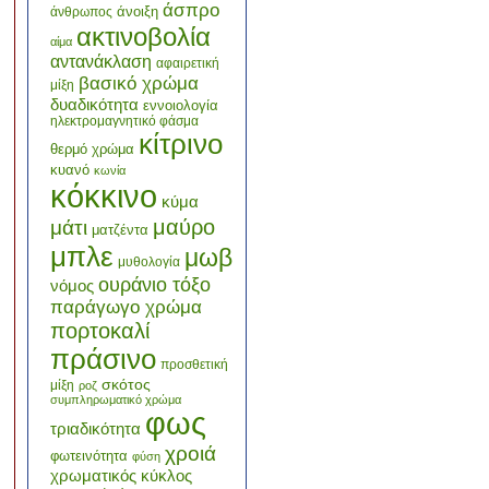
άσπρο
άνοιξη
άνθρωπος
ακτινοβολία
αίμα
αντανάκλαση
αφαιρετική
βασικό χρώμα
μίξη
δυαδικότητα
εννοιολογία
ηλεκτρομαγνητικό φάσμα
κίτρινο
θερμό χρώμα
κυανό
κωνία
κόκκινο
κύμα
μαύρο
μάτι
ματζέντα
μπλε
μωβ
μυθολογία
ουράνιο τόξο
νόμος
παράγωγο χρώμα
πορτοκαλί
πράσινο
προσθετική
σκότος
μίξη
ροζ
συμπληρωματικό χρώμα
φως
τριαδικότητα
χροιά
φωτεινότητα
φύση
χρωματικός κύκλος