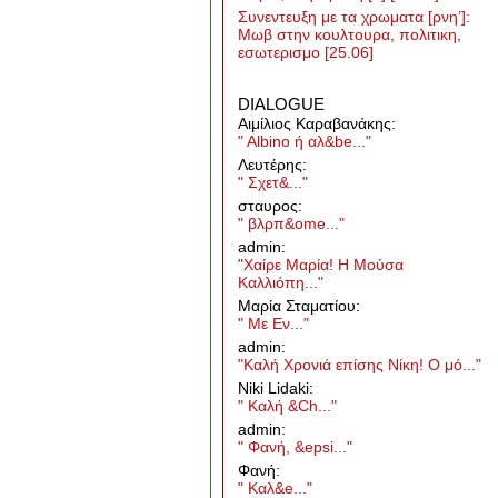
Συνεντευξη με τα χρωματα [ρνη’]:
Μωβ στην κουλτουρα, πολιτικη,
εσωτερισμο
[25.06]
DIALOGUE
Aιμίλιος Καραβανάκης:
" Albino ή αλ&be..."
Λευτέρης:
" Σχετ&..."
σταυρος:
" βλρπ&ome..."
admin:
"Χαίρε Μαρία! Η Μούσα
Καλλιόπη..."
Μαρία Σταματίου:
" Με Εν..."
admin:
"Καλή Χρονιά επίσης Νίκη! Ο μό..."
Niki Lidaki:
" Καλή &Ch..."
admin:
" Φανή, &epsi..."
Φανή:
" Καλ&e..."