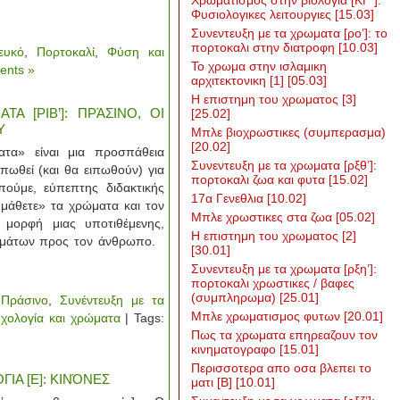
Χρωματισμος στην βιολογια [ΚΓ΄]:
Φυσιολογικες λειτουργιες
[15.03]
Συνεντευξη με τα χρωματα [ρο’]: το
πορτοκαλι στην διατροφη
[10.03]
ευκό
,
Πορτοκαλί
,
Φύση και
To χρωμα στην ισλαμικη
nts »
αρχιτεκτονικη [1]
[05.03]
Η επιστημη του χρωματος [3]
Α [ΡΙΒ’]: ΠΡΆΣΙΝΟ, ΟΙ
[25.02]
Υ
Μπλε βιοχρωστικες (συμπερασμα)
[20.02]
α» είναι μια προσπάθεια
Συνεντευξη με τα χρωματα [ρξθ’]:
πωθεί (και θα ειπωθούν) για
πορτοκαλι ζωα και φυτα
[15.02]
πούμε, εύπεπτης διδακτικής
17α Γενεθλια
[10.02]
«μάθετε» τα χρώματα και τον
Μπλε χρωστικες στα ζωα
[05.02]
 μορφή μιας υποτιθέμενης,
Η επιστημη του χρωματος [2]
ρωμάτων προς τον άνθρωπο.
[30.01]
Συνεντευξη με τα χρωματα [ρξη’]:
πορτοκαλι χρωστικες / βαφες
(συμπληρωμα)
[25.01]
,
Πράσινο
,
Συνέντευξη με τα
Μπλε χρωματισμος φυτων
[20.01]
χολογία και χρώματα
| Tags:
Πως τα χρωματα επηρεαζουν τον
κινηματογραφο
[15.01]
Περισσοτερα απο οσα βλεπει το
ΙΑ [Ε]: ΚΙΝΌΝΕΣ
ματι [Β]
[10.01]