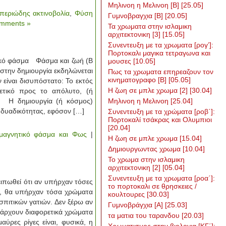
Μηλινοη η Μελινοη [Β]
[25.05]
περιώδης ακτινοβολία
,
Φύση
Γυμνοβραγχια [Β]
[20.05]
mments »
Τα χρωματα στην ισλαμικη
αρχιτεκτονικη [3]
[15.05]
Συνεντευξη με τα χρωματα [ρογ’]:
Πορτοκαλι μαγικα τετραγωνα και
κό φάσμα Φάσμα και ζωή (Β
μουσες
[10.05]
στην δημιουργία εκδηλώνεται
Πως τα χρωματα επηρεαζουν τον
κινηματογραφο [Β]
[05.05]
 είναι δισυπόστατο: Το εκτός
H ζωη σε μπλε χρωμα [2]
[30.04]
ετικό προς το απόλυτο, (ή
 Η δημιουργία (ή κόσμος)
Μηλινοη η Μελινοη
[25.04]
 δυαδικότητας, εφόσον […]
Συνεντευξη με τα χρώματα [ροβ΄]:
Πορτοκαλί τσάκρας και Ολυμπιοι
[20.04]
μαγνητικό φάσμα και Φως
|
Η ζωη σε μπλε χρωμα
[15.04]
Δημιουργωντας χρωμα
[10.04]
Το χρωμα στην ισλαμικη
αρχιτεκτονικη [2]
[05.04]
Συνεντευξη με τα χρωματα [ροα΄]:
ωθεί ότι αν υπήρχαν τόσες
το πορτοκαλι σε θρησκειες /
τες, θα υπήρχαν τόσα χρώματα
κουλτουρες
[30.03]
σπιτικών γατιών. Δεν ξέρω αν
Γυμνοβράγχια [Α]
[25.03]
πάρχουν διαφορετικά χρώματα
τα ματια του ταρανδου
[20.03]
αύρες ρίγες είναι, φυσικά, η