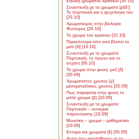
Εξελιξη χρωματος κρασιων
[30.10]
Συνεντευξη με τα χρωματα [ρξδ’]:
Το πορτοκαλι και η ψυχολογια του
[25.10]
Χρωματισμος στην βιολογια:
Φωτισμος
[20.10]
Το χρωμα του κρασιου
[15.10]
Περισσοτερα απο οσα βλεπει το
ματι [Α]
[10.10]
Συνεντευξη με τα χρωματα:
Πορτοκαλι, το πρωτο και το
εσχατο
[05.10]
Το χρωμα στην φυση: ροζ [δ]
[30.09]
Χρωματιστος χρυσος [γ]:
μεσομεταλλικος χρυσος
[25.09]
Πως παραγεται στην φυση το
μπλε χρωμα (β)
[20.09]
Συνεντευξη με τα χρωματα:
Πορτοκαλι – συνεχεια
παρουσιασης
[15.09]
Μουσικη – χρωμα – μαθηματικα
[10.09]
Εντομα και χρωματα [6]
[05.09]
Αυτοι που ασοληθηκαν με τα