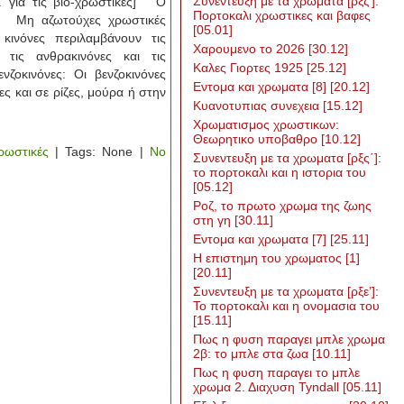
Συνεντευξη με τα χρωματα [ρξζ’]:
’ για τις βιο-χρωστικές] Ο
Πορτοκαλι χρωστικες και βαφες
] Μη αζωτούχες χρωστικές
[05.01]
νες περιλαμβάνουν τις
Χαρουμενο το 2026
[30.12]
, τις ανθρακινόνες και τις
Καλες Γιορτες 1925
[25.12]
κινόνες: Οι βενζοκινόνες
Εντομα και χρωματα [8]
[20.12]
ες και σε ρίζες, μούρα ή στην
Κυανοτυπιας συνεχεια
[15.12]
Χρωματισμος χρωστικων:
Θεωρητικο υποβαθρο
[10.12]
ρωστικές
| Tags: None |
No
Συνεντευξη με τα χρωματα [ρξς΄]:
το πορτοκαλι και η ιστορια του
[05.12]
Ροζ, το πρωτο χρωμα της ζωης
στη γη
[30.11]
Εντομα και χρωματα [7]
[25.11]
Η επιστημη του χρωματος [1]
[20.11]
Συνεντευξη με τα χρωματα [ρξε’]:
Το πορτοκαλι και η ονομασια του
[15.11]
Πως η φυση παραγει μπλε χρωμα
2β: το μπλε στα ζωα
[10.11]
Πως η φυση παραγει το μπλε
χρωμα 2. Διαχυση Tyndall
[05.11]