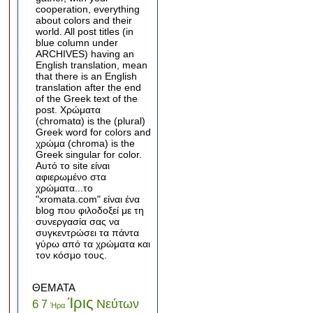
cooperation, everything
about colors and their
world. All post titles (in
blue column under
ARCHIVES) having an
English translation, mean
that there is an English
translation after the end
of the Greek text of the
post. Χρώματα
(chromatα) is the (plural)
Greek word for colors and
χρώμα (chroma) is the
Greek singular for color.
Αυτό το site είναι
αφιερωμένο στα
χρώματα...το
"xromata.com" είναι ένα
blog που φιλοδοξεί με τη
συνεργασία σας να
συγκεντρώσει τα πάντα
γύρω από τα χρώματα και
τον κόσμο τους.
ΘΕΜΑΤΑ
Ίρις
Νεύτων
6
7
Ήρα