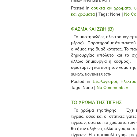
FRIDAY, NOVEMBER 25TH
Posted in
ορυκτα και χρωματα
,
υ
και χρώματα
| Tags: None |
No Co
ΦΑΣΜΑ ΚΑΙ ΖΩΗ (Β)
Το μυστηριώδες ηλεκτρομαγνητι
μέρος) Παρατηρούμε ότι παντού 
ο νόμος της δυαδικότητας. Το παν
δημιουργίας απόλυτο και το σχ
άλλως δημιουργία ή κόσμος).
υφισταμένη και αυτή τον νόμο της
SUNDAY, NOVEMBER 20TH
Posted in
Εξωλογισμοί
,
Ηλεκτρο
Tags: None |
No Comments »
ΤΟ ΧΡΩΜΑ ΤΗΣ ΤΙΓΡΗΣ
To χρώμα της τίγρης Έχει ειπ
τίγρεις, όσες και οι σπιτικές γά
τίγρεων, όσα και τα χρώματα των 
θα ήταν αλήθεια, αλλά σίγουρα υ
τίγρεων. Η πορτοκαλί τίγρης με μ