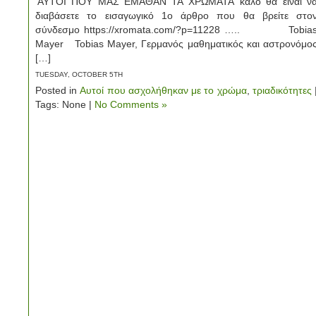
‘ΑΥΤΟΙ ΠΟΥ ΜΑΣ ΕΜΑΘΑΝ ΤΑ ΧΡΩΜΑΤΑ’ καλό θα είναι ν
διαβάσετε τo εισαγωγικό 1ο άρθρο που θα βρείτε στο
σύνδεσμο https://xromata.com/?p=11228 ….. Tobia
Mayer Tobias Mayer, Γερμανός μαθηματικός και αστρονόμο
[…]
TUESDAY, OCTOBER 5TH
Posted in
Αυτοί που ασχολήθηκαν με το χρώμα
,
τριαδικότητες
Tags: None |
No Comments »