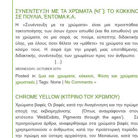
ΣΥΝΕΝΤΕΥΞΗ ΜΕ ΤΑ ΧΡΏΜΑΤΑ [ϞΓ΄]: ΤΟ ΚΟΚΚΙΝ
ΣΕ ΠΟΥΛΙΑ, ΈΝΤΟΜΑ Κ.Α.
Η «Συνέντευξη με τα χρώματα» είναι μια προσπάθει
τακτοποίησης των όσων έχουν ειπωθεί (και θα ειπωθούν) γι
τα χρώματα, σε μια σειρά, ας πούμε, εύπεπτης διδακτική
ύλης, για όλους όσοι θέλετε να «μάθετε» τα χρώματα και το
κόσμο τους. Η σειρά έχει την μορφή μιας υποτιθέμενης
διδακτικής, συνέντευξης των χρωμάτων προς τον άνθρωπο
[…]
WEDNESDAY, OCTOBER 20TH
Posted in
ζωα και χρωματα
,
κόκκινο
,
Φύση και χρώματα
χρωστικές
| Tags: None |
No Comments »
CHROME YELLOW (ΚΊΤΡΙΝΟ ΤΟΥ ΧΡΩΜΊΟΥ)
Χρώματα βαφές Οι βαφές κατά την Αναγέννηση και την πρώιμ
εποχή της εκβιομηχάνισης (Όπως αναγράφονται στο
ιστότοπο ‘WebExibits, Pigments through the ages’). Σ
προηγούμενα άρθρα, αναφερθήκαμε στα χρώματα βαφές πο
χρησιμοποιούσε ο άνθρωπος κατά την προϊστορική περίοδο
την πρώιμη και ύστερη αρχαιότητα, τον Μεσαίωνα, κατά τη