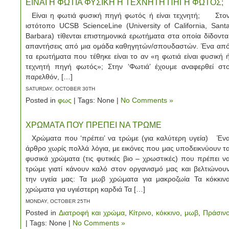
ΕΙΝΑΙ Η ΦΩΤΙΑ ΦΥΣΙΚΗ Η ΤΕΧΝΗΤΗ ΠΗΓΗ ΦΩΤΟΣ;
Είναι η φωτιά φυσική πηγή φωτός ή είναι τεχνητή; Στο
ιστότοπο UCSB ScienceLine (University of California, Sant
Barbara) τίθενται επιστημονικά ερωτήματα στα οποία δίδοντα
απαντήσεις από μια ομάδα καθηγητών/σπουδαστών. Ένα απ
τα ερωτήματα που τέθηκε είναι το αν «η φωτιά είναι φυσική 
τεχνητή πηγή φωτός»; Στην ‘Φωτιά’ έχουμε αναφερθεί στ
παρελθόν, […]
SATURDAY, OCTOBER 30TH
Posted in
φως
| Tags: None |
No Comments »
ΧΡΩΜΑΤΑ ΠΟΥ ΠΡΕΠΕΙ ΝΑ ΤΡΩΜΕ
Χρώματα που ‘πρέπει’ να τρώμε (για καλύτερη υγεία) Έν
άρθρο χωρίς πολλά λόγια, με εικόνες που μας υποδεικνύουν τ
φυσικά χρώματα (τις φυτικές βιο – χρωστικές) που πρέπει ν
τρώμε γιατί κάνουν καλό στον οργανισμό μας και βελτιώνου
την υγεία μας: Τα μωβ χρώματα για μακροζωία Τα κόκκιν
χρώματα για υγιέστερη καρδιά Τα […]
MONDAY, OCTOBER 25TH
Posted in
Διατροφή και χρώμα
,
Κίτρινο
,
κόκκινο
,
μωβ
,
Πράσιν
| Tags: None |
No Comments »