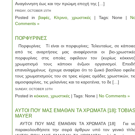
Αναγέννηση έως και την πρώιμη εποχή της […]
FRIDAY, OCTOBER 15TH
Posted in
βαφές
,
Κίτρινο
,
χρωστικές
| Tags: None |
N
Comments »
ΠΟΡΦΥΡΙΝΕΣ
Πορφυρίνες Τί είναι οι πορφυρίνες; Τελευταίως, σε κάποιε
από τις αναρτήσεις μας αναφέρονται οι βιο-χρωστικέ
πορφυρίνες στις οποίες οφείλουν τον (κυρίως κόκκινο
χρωματισμό τους κάποιοι ένζωοι οργανισμοί. Επειδ
επανειλημμένως έχουμε αναφέρει ότι το ζωικό βασίλειο οφείλε
τους χρωματισμούς του σε τρεις κύριες ομάδες χρωστικών, τι
αιμοσφαιρίνες, τις μελανίνες και τα καροτένια, το δε […]
SUNDAY, OCTOBER 10TH
Posted in
κόκκινο
,
χρωστικές
| Tags: None |
No Comments »
ΑΥΤΟΙ ΠΟΥ ΜΑΣ ΕΜΑΘΑΝ ΤΑ ΧΡΩΜΑΤΑ [18]: TOBIA
MAYER
ΑΥΤΟΙ ΠΟΥ ΜΑΣ ΕΜΑΘΑΝ ΤΑ ΧΡΩΜΑΤΑ [18] Για ν
παρακολουθήσετε την σειρά άρθρων υπό τον γενικό τίτλ