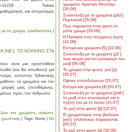
χρωματα: Κριστιαν Ντοπλερ
com/?p=11228 ….. Tobias
[30.08]
μαθηματικός και αστρονόμος
Συνεντευξη με τα χρωματα [ρξα’]:
Πορτοκαλί
[25.08]
Πως παραγεται στην φυση το
 με το χρώμα
,
τριαδικότητες
|
μπλε χρωμα
[20.08]
Η Παναγια στην συγχρονη τεχνη
[15.08]
Εντομα και χρωματα [5]
[10.08]
 [ϞΒ΄]: ΤΟ ΚΟΚΚΙΝΟ ΣΤΑ
Συνεντευξη με τα χρωματα [ρξ΄]:
λιγα ακομα για τον εωτερισμό του
μωβ
[05.08]
α» είναι μια προσπάθεια
πωθεί (και θα ειπωθούν) για
Το χρωμα στην φυση: ροζ [γ]
[30.07]
πούμε, εύπεπτης διδακτικής
Οψινες σπονδυλωτων
[25.07]
«μάθετε» τα χρώματα και τον
Εντομα και χρωματα [4]
[20.07]
 μορφή μιας υποτιθέμενης,
Συνεντευξη με τα χρωματα [ρνθ’]:
ρωμάτων προς τον άνθρωπο.
το μωβ στον εσωτερισμό και η
σχέση του με το λευκο
[15.07]
Το ροζ στην φυση [β]
[10.07]
,
ζωα και χρωματα
,
κόκκινο
,
Ο χρωματισμος στην βιολογια
,
χρωστικές
| Tags: None |
No
[κια’]: επιλεκτικος παραγοντας
[05.07]
Το ροζ στην φυση [α]
[30.06]