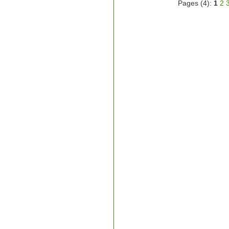
Pages (4):
1
2