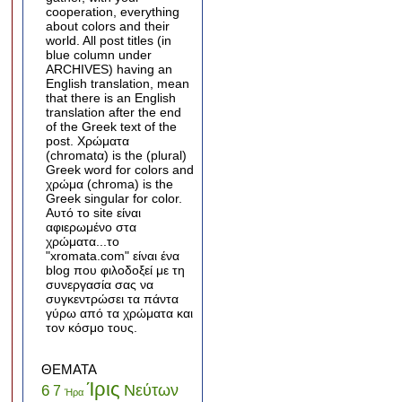
cooperation, everything
about colors and their
world. All post titles (in
blue column under
ARCHIVES) having an
English translation, mean
that there is an English
translation after the end
of the Greek text of the
post. Χρώματα
(chromatα) is the (plural)
Greek word for colors and
χρώμα (chroma) is the
Greek singular for color.
Αυτό το site είναι
αφιερωμένο στα
χρώματα...το
"xromata.com" είναι ένα
blog που φιλοδοξεί με τη
συνεργασία σας να
συγκεντρώσει τα πάντα
γύρω από τα χρώματα και
τον κόσμο τους.
ΘΕΜΑΤΑ
Ίρις
Νεύτων
6
7
Ήρα