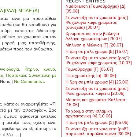
RECENT ENTRIES
Nudibranch (Γυμνοβράγχια) [Δ]
[ΡΛΑ’]: ΜΠΛΕ (Α)
[05.08]
Συνεντευξη με τα χρωματα [ροζ’]:
α» είναι μια προσπάθεια
Ψυχολογια καφε χρωματος
πωθεί (και θα ειπωθούν) για
(συνεχεια)
[30.07]
πούμε, εύπεπτης διδακτικής
Χρωματισμος στην βιολογια:
«μάθετε» τα χρώματα και τον
Αλλαγη χρωματισμων
[25.07]
 μορφή μιας υποτιθέμενης,
Μηλινοη η Μελινοη [Γ]
[20.07]
ρωμάτων προς τον άνθρωπο.
Η ζωη σε μπλε χρωμα [5]
[15.07]
Συνεντευξη με τα χρωματα [ρος΄]:
Ψυχολογια καφε χρωματος
[10.07]
ννοιολογία
,
Κίτρινο
,
κυανό
,
Γυμνοβραγχια [Γ]
[05.07]
τα
,
Πορτοκαλί
,
Συνέντευξη με
Περι χρωστικης [α]
[30.06]
 None |
No Comments »
Η ζωη σε μπλε χρωμα [4]
[25.06]
Συνεντευξη με τα χρωματα [ροε΄]:
Φαια χρωματα, καφετια
[20.06]
Μουσες και χρωματα: Καλλιοπη
άποιοι αναρωτηθείτε: «Τί
[15.06]
τα με την φιλοσοφία;». Σας
Το χρωμα στην ισλαμικη
αρχιτεκτονικη [4]
[10.06]
 όψεως φαίνονται εντελώς
 η μεταξύ τους σχέση είναι
Η ζωη σε μπλε χρωμα [3]
[05.06]
φείλουμε να εξετάσουμε το
Συνεντευξη με τα χρωματα [ροδ’]:
πορτοκαλι παραλειπομενα
[30.05]
 τί λέει […]