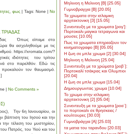
Μηλινοη η Μελινοη [Β]
[25.05]
Γυμνοβραγχια [Β]
[20.05]
ότητες
,
φως
| Tags: None |
No
Τα χρωματα στην ισλαμικη
αρχιτεκτονικη [3]
[15.05]
Συνεντευξη με τα χρωματα [ρογ’]:
Πορτοκαλι μαγικα τετραγωνα και
 ΤΡΙΑΔΑΣ
μουσες
[10.05]
Τριάδας Όπως είπαμε στο
Πως τα χρωματα επηρεαζουν τον
ώρα θα ασχοληθούμε με τις
κινηματογραφο [Β]
[05.05]
ριθμού. https://xromata.com/?
H ζωη σε μπλε χρωμα [2]
[30.04]
τικές ιδιότητες του τρίτου
Μηλινοη η Μελινοη
[25.04]
ανά στο παρελθόν. Εδώ τις
Συνεντευξη με τα χρώματα [ροβ΄]:
ς προκαλούν τον θαυμασμό.
Πορτοκαλί τσάκρας και Ολυμπιοι
]
[20.04]
Η ζωη σε μπλε χρωμα
[15.04]
Δημιουργωντας χρωμα
[10.04]
ne |
No Comments »
Το χρωμα στην ισλαμικη
αρχιτεκτονικη [2]
[05.04]
Σ)
Συνεντευξη με τα χρωματα [ροα΄]:
το πορτοκαλι σε θρησκειες /
έρος), Την 6η Ιανουαρίου, οι
κουλτουρες
[30.03]
ην βάπτιση του Ιησού και την
Γυμνοβράγχια [Α]
[25.03]
ά την τέλεση του μυστηρίου,
τα ματια του ταρανδου
[20.03]
του Πατρός, του Υιού και του