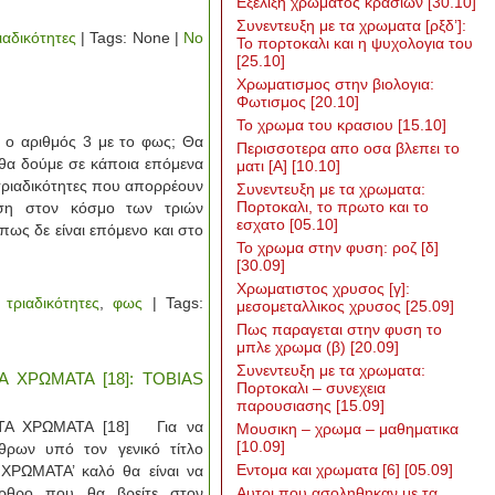
Εξελιξη χρωματος κρασιων
[30.10]
Συνεντευξη με τα χρωματα [ρξδ’]:
ιαδικότητες
| Tags: None |
No
Το πορτοκαλι και η ψυχολογια του
[25.10]
Χρωματισμος στην βιολογια:
Φωτισμος
[20.10]
Το χρωμα του κρασιου
[15.10]
ο αριθμός 3 με το φως; Θα
Περισσοτερα απο οσα βλεπει το
 θα δούμε σε κάποια επόμενα
ματι [Α]
[10.10]
ι τριαδικότητες που απορρέουν
Συνεντευξη με τα χρωματα:
Πορτοκαλι, το πρωτο και το
ση στον κόσμο των τριών
εσχατο
[05.10]
ως δε είναι επόμενο και στο
Το χρωμα στην φυση: ροζ [δ]
[30.09]
Χρωματιστος χρυσος [γ]:
,
τριαδικότητες
,
φως
| Tags:
μεσομεταλλικος χρυσος
[25.09]
Πως παραγεται στην φυση το
μπλε χρωμα (β)
[20.09]
Συνεντευξη με τα χρωματα:
 ΧΡΩΜΑΤΑ [18]: TOBIAS
Πορτοκαλι – συνεχεια
παρουσιασης
[15.09]
 ΧΡΩΜΑΤΑ [18] Για να
Μουσικη – χρωμα – μαθηματικα
[10.09]
θρων υπό τον γενικό τίτλο
Εντομα και χρωματα [6]
[05.09]
ΩΜΑΤΑ’ καλό θα είναι να
άρθρο που θα βρείτε στον
Αυτοι που ασοληθηκαν με τα