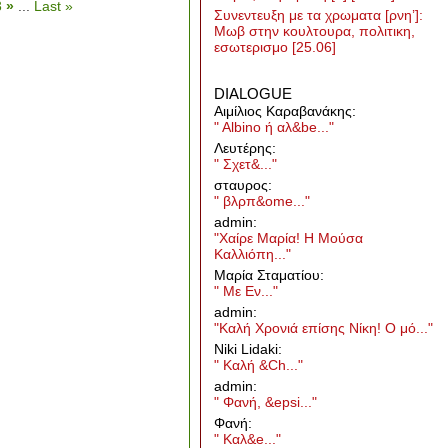
3
»
...
Last »
Συνεντευξη με τα χρωματα [ρνη’]:
Μωβ στην κουλτουρα, πολιτικη,
εσωτερισμο
[25.06]
DIALOGUE
Aιμίλιος Καραβανάκης:
" Albino ή αλ&be..."
Λευτέρης:
" Σχετ&..."
σταυρος:
" βλρπ&ome..."
admin:
"Χαίρε Μαρία! Η Μούσα
Καλλιόπη..."
Μαρία Σταματίου:
" Με Εν..."
admin:
"Καλή Χρονιά επίσης Νίκη! Ο μό..."
Niki Lidaki:
" Καλή &Ch..."
admin:
" Φανή, &epsi..."
Φανή:
" Καλ&e..."