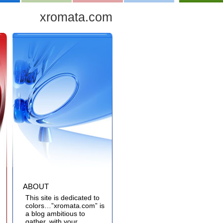
xromata.com
ABOUT
This site is dedicated to
colors…”xromata.com” is
a blog ambitious to
gather, with your