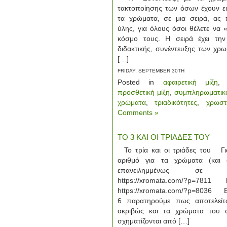
τακτοποίησης των όσων έχουν ει
τα χρώματα, σε μια σειρά, ας 
ύλης, για όλους όσοι θέλετε να 
κόσμο τους. Η σειρά έχει την
διδακτικής, συνέντευξης των χ
[…]
FRIDAY, SEPTEMBER 30TH
Posted in
αφαιρετική μίξη
προσθετική μίξη
,
συμπληρωματικ
χρώματα
,
τριαδικότητες
,
χρωστ
Comments »
ΤΟ 3 ΚΑΙ ΟΙ ΤΡΙΑΔΕΣ ΤΟΥ
Το τρία και οι τριάδες του Γι
αριθμό για τα χρώματα (και ό
επανειλημμένως σε π
https://xromata.com/?p=7811 h
https://xromata.com/?p=8036 Εξ
6 παρατηρούμε πως αποτελείτ
ακριβώς και τα χρώματα του 
σχηματίζονται από […]