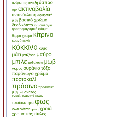
άσπρο
άνοιξη
άνθρωπος
ακτινοβολία
αίμα
αντανάκλαση
αφαιρετική
βασικό χρώμα
μίξη
δυαδικότητα
εννοιολογία
ηλεκτρομαγνητικό φάσμα
κίτρινο
θερμό χρώμα
κυανό
κωνία
κόκκινο
κύμα
μαύρο
μάτι
ματζέντα
μπλε
μωβ
μυθολογία
ουράνιο τόξο
νόμος
παράγωγο χρώμα
πορτοκαλί
πράσινο
προσθετική
σκότος
μίξη
ροζ
συμπληρωματικό χρώμα
φως
τριαδικότητα
χροιά
φωτεινότητα
φύση
χρωματικός κύκλος