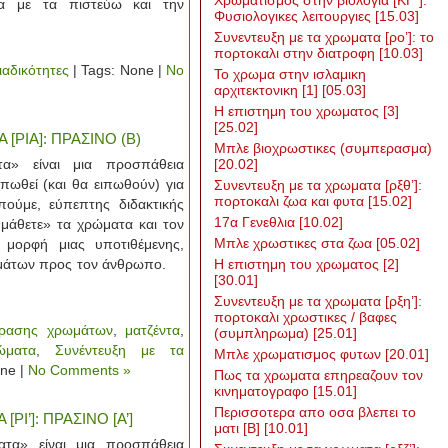
Χρωματισμος στην βιολογια [ΚΓ΄]:
με τα πιστεύω και την
Φυσιολογικες λειτουργιες
[15.03]
Συνεντευξη με τα χρωματα [ρο’]: το
πορτοκαλι στην διατροφη
[10.03]
ιαδικότητες
| Tags: None |
No
To χρωμα στην ισλαμικη
αρχιτεκτονικη [1]
[05.03]
Η επιστημη του χρωματος [3]
[25.02]
ΡΙΑ]: ΠΡΑΣΙΝΟ (Β)
Μπλε βιοχρωστικες (συμπερασμα)
α» είναι μια προσπάθεια
[20.02]
πωθεί (και θα ειπωθούν) για
Συνεντευξη με τα χρωματα [ρξθ’]:
πορτοκαλι ζωα και φυτα
[15.02]
πούμε, εύπεπτης διδακτικής
17α Γενεθλια
[10.02]
«μάθετε» τα χρώματα και τον
Μπλε χρωστικες στα ζωα
[05.02]
 μορφή μιας υποτιθέμενης,
ρωμάτων προς τον άνθρωπο.
Η επιστημη του χρωματος [2]
[30.01]
Συνεντευξη με τα χρωματα [ρξη’]:
πορτοκαλι χρωστικες / βαφες
 όρασης χρωμάτων
,
ματζέντα
,
(συμπληρωμα)
[25.01]
ώματα
,
Συνέντευξη με τα
Μπλε χρωματισμος φυτων
[20.01]
one |
No Comments »
Πως τα χρωματα επηρεαζουν τον
κινηματογραφο
[15.01]
Περισσοτερα απο οσα βλεπει το
Ι’]: ΠΡΑΣΙΝΟ [Α’]
ματι [Β]
[10.01]
α» είναι μια προσπάθεια