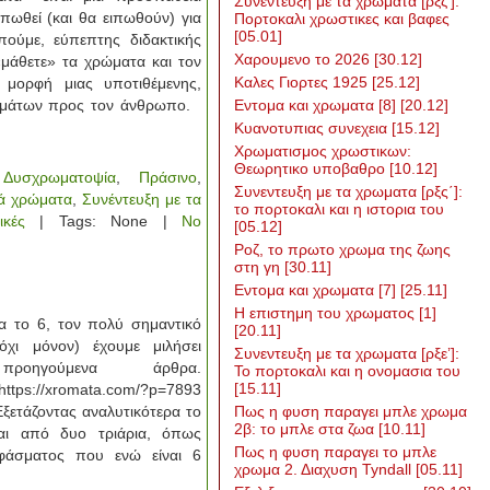
Συνεντευξη με τα χρωματα [ρξζ’]:
πωθεί (και θα ειπωθούν) για
Πορτοκαλι χρωστικες και βαφες
[05.01]
πούμε, εύπεπτης διδακτικής
Χαρουμενο το 2026
[30.12]
«μάθετε» τα χρώματα και τον
Καλες Γιορτες 1925
[25.12]
 μορφή μιας υποτιθέμενης,
ρωμάτων προς τον άνθρωπο.
Εντομα και χρωματα [8]
[20.12]
Κυανοτυπιας συνεχεια
[15.12]
Χρωματισμος χρωστικων:
Θεωρητικο υποβαθρο
[10.12]
,
Δυσχρωματοψία
,
Πράσινο
,
Συνεντευξη με τα χρωματα [ρξς΄]:
ά χρώματα
,
Συνέντευξη με τα
το πορτοκαλι και η ιστορια του
ικές
| Tags: None |
No
[05.12]
Ροζ, το πρωτο χρωμα της ζωης
στη γη
[30.11]
Εντομα και χρωματα [7]
[25.11]
Η επιστημη του χρωματος [1]
α το 6, τον πολύ σημαντικό
[20.11]
χι μόνον) έχουμε μιλήσει
Συνεντευξη με τα χρωματα [ρξε’]:
ροηγούμενα άρθρα.
Το πορτοκαλι και η ονομασια του
[15.11]
ttps://xromata.com/?p=7893
ετάζοντας αναλυτικότερα το
Πως η φυση παραγει μπλε χρωμα
2β: το μπλε στα ζωα
[10.11]
αι από δυο τριάρια, όπως
Πως η φυση παραγει το μπλε
φάσματος που ενώ είναι 6
χρωμα 2. Διαχυση Tyndall
[05.11]