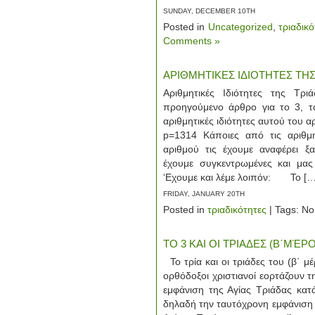
SUNDAY, DECEMBER 10TH
Posted in
Uncategorized
,
τριαδικ
Comments »
ΑΡΙΘΜΗΤΙΚΕΣ ΙΔΙΟΤΗΤΕΣ ΤΗΣ
Αριθμητικές Ιδιότητες της 
προηγούμενο άρθρο για το 3, τ
αριθμητικές ιδιότητες αυτού του α
p=1314 Κάποιες από τις αριθμη
αριθμού τις έχουμε αναφέρει ξ
έχουμε συγκεντρωμένες και μα
‘Εχουμε και λέμε λοιπόν: Το […
FRIDAY, JANUARY 20TH
Posted in
τριαδικότητες
| Tags: No
ΤΟ 3 ΚΑΙ ΟΙ ΤΡΙΑΔΕΣ (Β΄ΜΈΡΟ
Το τρία και οι τριάδες του (β΄ μ
ορθόδοξοι χριστιανοί εορτάζουν τ
εμφάνιση της Αγίας Τριάδας κατ
δηλαδή την ταυτόχρονη εμφάνιση 