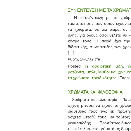
ΣΥΝΈΝΤΕΥΞΗ ΜΕ ΤΑ ΧΡΏΜΑΤΑ 
Η «Συνέντευξη με τα χρώματ
τακτοποίησης των όσων έχουν ει
τα χρώματα, σε μια σειρά, ας 
ύλης, για όλους όσοι θέλετε να 
κόσμο τους. Η σειρά έχει την
διδακτικής, συνέντευξης των χ
[…]
FRIDAY, JANUARY 5TH
Posted in
αφαιρετική μίξη
,
ε
ματζέντα
,
μπλε
,
Μύθοι και χρώμα
τα χρώματα
,
τριαδικότητες
| Tags:
ΧΡΩΜΑΤΑ ΚΑΙ ΦΙΛΟΣΟΦΙΑ
Χρώματα και φιλοσοφία Ίσως κ
σχέση μπορεί να έχουν τα χρώμα
διαβεβαιώ πως ενώ εκ πρώτης
άσχετα μεταξύ τους, εν τούτοις
μεγαλειώδης. Πρωτίστως όμως ο
τί εστί φιλοσοφία, γι’ αυτό ας δούμε