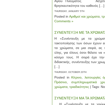
Αγίου Πνεύματος. Άσχετα 
θρησκευτικότητα του καθενός […]
THURSDAY, JANUARY 5TH
Posted in
Αριθμοί και χρώματα
,
τρ
Comments »
ΣΥΝΕΝΤΕΥΞΗ ΜΕ ΤΑ ΧΡΩΜΑΤΑ [
Η «Συνέντευξη με τα χρώματ
τακτοποίησης των όσων έχουν ει
τα χρώματα, σε μια σειρά, ας 
ύλης, για όλους όσοι θέλετε να 
κόσμο τους. Η σειρά έχει την
διδακτικής, συνέντευξης των χ
[…]
THURSDAY, OCTOBER 20TH
Posted in
Κίτρινο
,
λειτουργίες
Πράσινο
,
συμπληρωματικά χρ
χρώματα
,
τριαδικότητες
| Tags: N
ΣΥΝΕΝΤΕΥΞΗ ΜΑ ΤΑ ΧΡΩΜΑΤΑ [Ρ
Η «Συνέντευξη με τα χρώματ