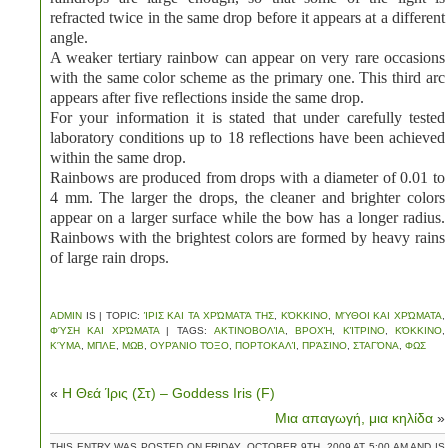
refracted twice in the same drop before it appears at a different
angle.
A weaker tertiary rainbow can appear on very rare occasions
with the same color scheme as the primary one. This third arc
appears after five reflections inside the same drop.
For your information it is stated that under carefully tested
laboratory conditions up to 18 reflections have been achieved
within the same drop.
Rainbows are produced from drops with a diameter of 0.01 to
4 mm. The larger the drops, the cleaner and brighter colors
appear on a larger surface while the bow has a longer radius.
Rainbows with the brightest colors are formed by heavy rains
of large rain drops.
ADMIN
IS | TOPIC:
ΊΡΙΣ ΚΑΙ ΤΑ ΧΡΏΜΑΤΆ ΤΗΣ
,
ΚΌΚΚΙΝΟ
,
ΜΎΘΟΙ ΚΑΙ ΧΡΏΜΑΤΑ
,
ΦΎΣΗ ΚΑΙ ΧΡΏΜΑΤΑ
| TAGS:
ΑΚΤΙΝΟΒΟΛΊΑ
,
ΒΡΟΧΉ
,
ΚΊΤΡΙΝΟ
,
ΚΌΚΚΙΝΟ
,
ΚΎΜΑ
,
ΜΠΛΕ
,
ΜΩΒ
,
ΟΥΡΆΝΙΟ ΤΌΞΟ
,
ΠΟΡΤΟΚΑΛΊ
,
ΠΡΆΣΙΝΟ
,
ΣΤΑΓΌΝΑ
,
ΦΩΣ
«
Η Θεά Ίρις (Στ) – Goddess Iris (F)
Μια απαγωγή, μια κηλίδα
»
THIS ENTRY WAS POSTED ON FRIDAY, OCTOBER 9TH, 2009 AT 5:00 AM AND IS