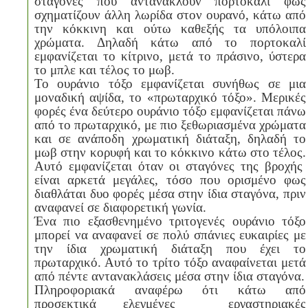
σταγόνες που αντανακλούν πορτοκαλί φως
σχηματίζουν άλλη λωρίδα στον ουρανό, κάτω από
την κόκκινη και ούτω καθεξής τα υπόλοιπα
χρώματα. Δηλαδή κάτω από το πορτοκαλί
εμφανίζεται το κίτρινο, μετά το πράσινο, ύστερα
το μπλε και τέλος το μωβ.
Το ουράνιο τόξο εμφανίζεται συνήθως σε μια
μοναδική αψίδα, το «πρωταρχικό τόξο». Μερικές
φορές ένα δεύτερο ουράνιο τόξο εμφανίζεται πάνω
από το πρωταρχικό, με πιο ξεθωριασμένα χρώματα
και σε ανάποδη χρωματική διάταξη, δηλαδή το
μωβ στην κορυφή και το κόκκινο κάτω στο τέλος.
Αυτό εμφανίζεται όταν οι σταγόνες της βροχής
είναι αρκετά μεγάλες, τόσο που ορισμένο φως
διαθλάται δυο φορές μέσα στην ίδια σταγόνα, πριν
αναφανεί σε διαφορετική γωνία.
Ένα πιο εξασθενημένο τριτογενές ουράνιο τόξο
μπορεί να αναφανεί σε πολύ σπάνιες ευκαιρίες με
την ίδια χρωματική διάταξη που έχει το
πρωταρχικό. Αυτό το τρίτο τόξο αναφαίνεται μετά
από πέντε αντανακλάσεις μέσα στην ίδια σταγόνα.
Πληροφοριακά αναφέρω ότι κάτω από
προσεκτικά ελεγμένες
εργαστηριακές