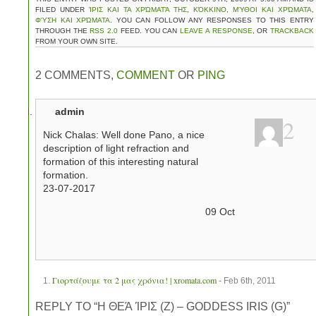
FILED UNDER
ΊΡΙΣ ΚΑΙ ΤΑ ΧΡΏΜΑΤΆ ΤΗΣ
,
ΚΌΚΚΙΝΟ
,
ΜΎΘΟΙ ΚΑΙ ΧΡΏΜΑΤΑ
,
ΦΎΣΗ ΚΑΙ ΧΡΏΜΑΤΑ
. YOU CAN FOLLOW ANY RESPONSES TO THIS ENTRY
THROUGH THE
RSS 2.0
FEED. YOU CAN
LEAVE A RESPONSE
, OR
TRACKBACK
FROM YOUR OWN SITE.
2 COMMENTS,
COMMENT
OR
PING
admin
2
Nick Chalas: Well done Pano, a nice
description of light refraction and
formation of this interesting natural
formation.
23-07-2017
09
Oct
Γιορτάζουμε τα 2 μας χρόνια! | xromata.com
- Feb 6th, 2011
REPLY TO “Η ΘΕΆ ΊΡΙΣ (Ζ) – GODDESS IRIS (G)”