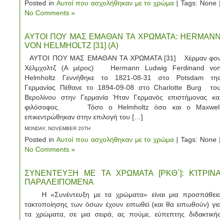
Posted in
Αυτοί που ασχολήθηκαν με το χρώμα
| Tags: None 
No Comments »
ΑΥΤΟΙ ΠΟΥ ΜΑΣ ΕΜΑΘΑΝ ΤΑ ΧΡΩΜΑΤΑ: HERMAN
VON HELMHOLTZ [31] (Α)
ΑΥΤΟΙ ΠΟΥ ΜΑΣ ΕΜΑΘΑΝ ΤΑ ΧΡΩΜΑΤΑ [31] Χέρμαν φο
Χέλμχολτζ (A μέρος) Hermann Ludwig Ferdinand vo
Helmholtz Γεννήθηκε το 1821-08-31 στο Potsdam τη
Γερμανίας Πέθανε το 1894-09-08 στο Charlotte Burg το
Βερολίνου στην Γερμανία Ήταν Γερμανός επιστήμονας κα
φιλόσοφος. Τόσο ο Helmholtz όσο και ο Maxwel
επικεντρώθηκαν στην επιλογή του […]
MONDAY, NOVEMBER 20TH
Posted in
Αυτοί που ασχολήθηκαν με το χρώμα
| Tags: None 
No Comments »
ΣΥΝΕΝΤΕΥΞΗ ΜΕ ΤΑ ΧΡΩΜΑΤΑ [ΡΚΘ΄]: ΚΊΤΡΙΝ
ΠΑΡΑΛΕΙΠΟΜΕΝΑ
Η «Συνέντευξη με τα χρώματα» είναι μια προσπάθει
τακτοποίησης των όσων έχουν ειπωθεί (και θα ειπωθούν) γι
τα χρώματα, σε μια σειρά, ας πούμε, εύπεπτης διδακτική