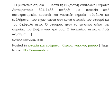
Η βυζαντινή σημαία Κατά τη Βυζαντινή Ανατολική Ρωμαϊκ
Αυτοκρατορία 324-1453 υπήρξε μια ποικιλία απ
αυτοκρατορικές, κρατικές και ναυτικές σημαίες, σύμβολα κα
εμβλήματα, που είχαν πάντα σαν κοινά στοιχεία τον σταυρό κα
τον δικέφαλο αετό. Ο σταυρός ήταν το επίσημο σήμα τη
σημαίας του βυζαντινού κράτους. Ο δικέφαλος αετός υπήρξ
ως σήμα […]
SUNDAY, NOVEMBER 5TH
Posted in
ιστορία και χρώματα
,
Κίτρινο
,
κόκκινο
,
μαύρο
| Tags
None |
No Comments »