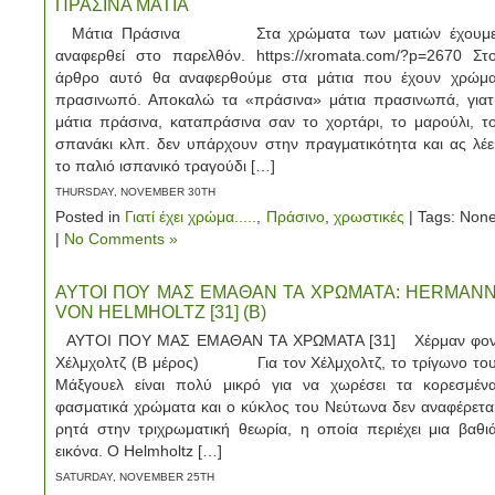
ΠΡΑΣΙΝΑ ΜΑΤΙΑ
Μάτια Πράσινα Στα χρώματα των ματιών έχουμ
αναφερθεί στο παρελθόν. https://xromata.com/?p=2670 Στ
άρθρο αυτό θα αναφερθούμε στα μάτια που έχουν χρώμ
πρασινωπό. Αποκαλώ τα «πράσινα» μάτια πρασινωπά, γιατ
μάτια πράσινα, καταπράσινα σαν το χορτάρι, το μαρούλι, τ
σπανάκι κλπ. δεν υπάρχουν στην πραγματικότητα και ας λέε
το παλιό ισπανικό τραγούδι […]
THURSDAY, NOVEMBER 30TH
Posted in
Γιατί έχει χρώμα.....
,
Πράσινο
,
χρωστικές
| Tags: Non
|
No Comments »
ΑΥΤΟΙ ΠΟΥ ΜΑΣ ΕΜΑΘΑΝ ΤΑ ΧΡΩΜΑΤΑ: HERMAN
VON HELMHOLTZ [31] (Β)
ΑΥΤΟΙ ΠΟΥ ΜΑΣ ΕΜΑΘΑΝ ΤΑ ΧΡΩΜΑΤΑ [31] Χέρμαν φο
Χέλμχολτζ (Β μέρος) Για τον Χέλμχολτζ, το τρίγωνο το
Μάξγουελ είναι πολύ μικρό για να χωρέσει τα κορεσμέν
φασματικά χρώματα και ο κύκλος του Νεύτωνα δεν αναφέρετα
ρητά στην τριχρωματική θεωρία, η οποία περιέχει μια βαθι
εικόνα. Ο Helmholtz […]
SATURDAY, NOVEMBER 25TH