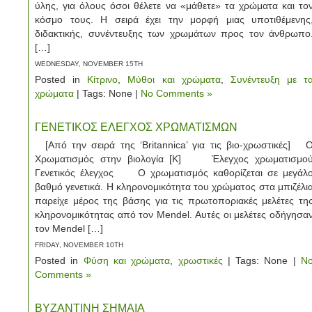
ύλης, για όλους όσοι θέλετε να «μάθετε» τα χρώματα και το
κόσμο τους. Η σειρά έχει την μορφή μιας υποτιθέμενης
διδακτικής, συνέντευξης των χρωμάτων προς τον άνθρωπο
[…]
WEDNESDAY, NOVEMBER 15TH
Posted in
Κίτρινο
,
Μύθοι και χρώματα
,
Συνέντευξη με τ
χρώματα
| Tags: None |
No Comments »
ΓΕΝΕΤΙΚΟΣ ΕΛΕΓΧΟΣ ΧΡΩΜΑΤΙΣΜΩΝ
[Από την σειρά της ‘Britannica’ για τις βιο-χρωστικές] 
Χρωματισμός στην βιολογία [Κ] Έλεγχος χρωματισμο
Γενετικός έλεγχος Ο χρωματισμός καθορίζεται σε μεγάλ
βαθμό γενετικά. Η κληρονομικότητα του χρώματος στα μπιζέλι
παρείχε μέρος της βάσης για τις πρωτοποριακές μελέτες τη
κληρονομικότητας από τον Mendel. Αυτές οι μελέτες οδήγησα
τον Mendel […]
FRIDAY, NOVEMBER 10TH
Posted in
Φύση και χρώματα
,
χρωστικές
| Tags: None |
N
Comments »
ΒΥΖΑΝΤΙΝΗ ΣΗΜΑΙΑ