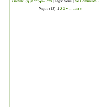
Συνέντευξη με τα χρώματα
| Tags: None |
No Comments »
Pages (13):
1
2
3
»
...
Last »