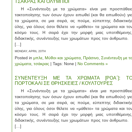
ΤΣΆΚΡΑΣ ΚΑΙ ΟΛΥΜΠΙΟΙ
Η «Συνέντευξη με τα χρώματα» είναι μια προσπάθει
τακτοποίησης των όσων έχουν ειπωθεί (και θα ειπωθούν) γι
τα χρώματα, σε μια σειρά, ας πούμε, εύπεπτης διδακτική
ύλης, για όλους όσοι θέλετε να «μάθετε» τα χρώματα και το
κόσμο τους. Η σειρά έχει την μορφή μιας υποτιθέμενης
διδακτικής, συνέντευξης των χρωμάτων προς τον άνθρωπο
[…]
MONDAY, APRIL 20TH
Posted in
μπλε
,
Μύθοι και χρώματα
,
Πράσινο
,
Συνέντευξη με τ
χρώματα
,
τσάκρας
| Tags: None |
No Comments »
ΣΥΝΕΝΤΕΥΞΗ ΜΕ ΤΑ ΧΡΩΜΑΤΑ [ΡΟΑ΄]: Τ
ΠΟΡΤΟΚΑΛΙ ΣΕ ΘΡΗΣΚΕΙΕΣ / ΚΟΥΛΤΟΥΡΕΣ
Η «Συνέντευξη με τα χρώματα» είναι μια προσπάθει
τακτοποίησης των όσων έχουν ειπωθεί (και θα ειπωθούν) γι
τα χρώματα, σε μια σειρά, ας πούμε, εύπεπτης διδακτική
ύλης, για όλους όσοι θέλετε να «μάθετε» τα χρώματα και το
κόσμο τους. Η σειρά έχει την μορφή μιας υποτιθέμενης
διδακτικής, συνέντευξης των χρωμάτων προς τον άνθρωπο
[…]