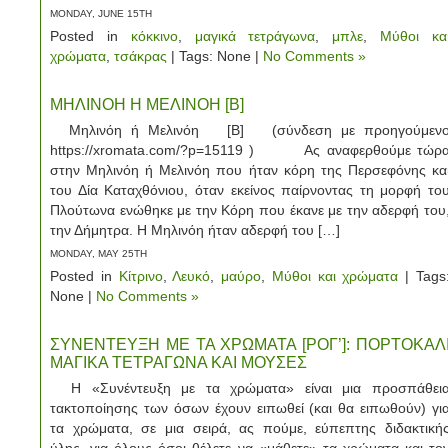
MONDAY, JUNE 15TH
Posted in
κόκκινο
,
μαγικά τετράγωνα
,
μπλε
,
Μύθοι κα
χρώματα
,
τσάκρας
| Tags: None |
No Comments »
ΜΗΛΙΝΟΗ Η ΜΕΛΙΝΟΗ [Β]
Μηλινόη ή Μελινόη [Β] (σύνδεση με προηγούμεν
https://xromata.com/?p=15119 ) Ας αναφερθούμε τώρ
στην Μηλινόη ή Μελινόη που ήταν κόρη της Περσεφόνης κα
του Δία Καταχθόνιου, όταν εκείνος παίρνοντας τη μορφή το
Πλούτωνα ενώθηκε με την Κόρη που έκανε με την αδερφή του
την Δήμητρα. Η Μηλινόη ήταν αδερφή του […]
MONDAY, MAY 25TH
Posted in
Κίτρινο
,
Λευκό
,
μαύρο
,
Μύθοι και χρώματα
| Tags
None |
No Comments »
ΣΥΝΕΝΤΕΥΞΗ ΜΕ ΤΑ ΧΡΩΜΑΤΑ [ΡΟΓ’]: ΠΟΡΤΟΚΑΛ
ΜΑΓΙΚΑ ΤΕΤΡΑΓΩΝΑ ΚΑΙ ΜΟΥΣΕΣ
Η «Συνέντευξη με τα χρώματα» είναι μια προσπάθει
τακτοποίησης των όσων έχουν ειπωθεί (και θα ειπωθούν) γι
τα χρώματα, σε μια σειρά, ας πούμε, εύπεπτης διδακτική