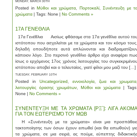
MONDAY, MARCH 30TH
Posted in
Μύθοι και χρώματα
,
Πορτοκαλί
,
Συνέντευξη με τ
χρώματα
| Tags: None |
No Comments »
17Α ΓΕΝΕΘΛΙΑ
17α Γενέθλια Αισίως φθάσαμε στα 17α γενέθλια αυτού το
ιστότοπου που ασχολείται με τα χρώματα και τον κόσμο τους
δηλαδή οπουδήποτε αυτά απλώνονται και διαδραματίζου
κάποιον λόγο. Στο περσινό γενέθλιο άρθρο είχα αναφέρει πω
ίσως ο ερχόμενος 17ος χρόνος λειτουργίας του συγκεκριμένο
ιστότοπου αποβεί και ο τελευταίος, γιατί φίλοι μου μαζί του […]
TUESDAY, FEBRUARY 10TH
Posted in
Uncategorized
,
εννοιολογία
,
ζωα και χρωματα
λειτουργίες όρασης χρωμάτων
,
Μύθοι και χρώματα
| Tags
None |
No Comments »
ΣΥΝΕΝΤΕΥΞΗ ΜΕ ΤΑ ΧΡΩΜΑΤΑ [ΡΞ΄]: ΛΙΓΑ ΑΚΟΜ
ΓΙΑ ΤΟΝ ΕΩΤΕΡΙΣΜΌ ΤΟΥ ΜΩΒ
Η «Συνέντευξη με τα χρώματα» είναι μια προσπάθει
τακτοποίησης των όσων έχουν ειπωθεί (και θα ειπωθούν) γι
τα χρώματα, σε μια σειρά, ας πούμε, εύπεπτης διδακτική