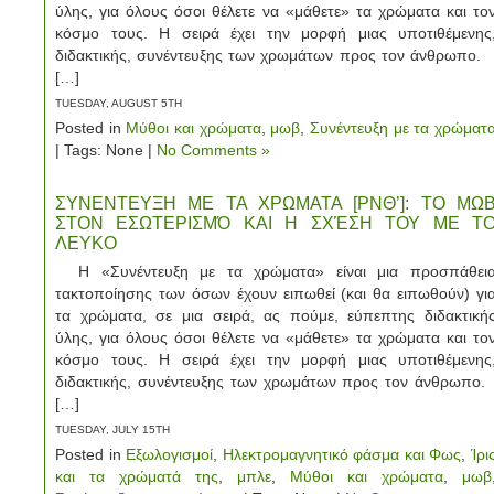
ύλης, για όλους όσοι θέλετε να «μάθετε» τα χρώματα και το
κόσμο τους. Η σειρά έχει την μορφή μιας υποτιθέμενης
διδακτικής, συνέντευξης των χρωμάτων προς τον άνθρωπο
[…]
TUESDAY, AUGUST 5TH
Posted in
Μύθοι και χρώματα
,
μωβ
,
Συνέντευξη με τα χρώματ
| Tags: None |
No Comments »
ΣΥΝΕΝΤΕΥΞΗ ΜΕ ΤΑ ΧΡΩΜΑΤΑ [ΡΝΘ’]: ΤΟ ΜΩ
ΣΤΟΝ ΕΣΩΤΕΡΙΣΜΌ ΚΑΙ Η ΣΧΈΣΗ ΤΟΥ ΜΕ Τ
ΛΕΥΚΟ
Η «Συνέντευξη με τα χρώματα» είναι μια προσπάθει
τακτοποίησης των όσων έχουν ειπωθεί (και θα ειπωθούν) γι
τα χρώματα, σε μια σειρά, ας πούμε, εύπεπτης διδακτική
ύλης, για όλους όσοι θέλετε να «μάθετε» τα χρώματα και το
κόσμο τους. Η σειρά έχει την μορφή μιας υποτιθέμενης
διδακτικής, συνέντευξης των χρωμάτων προς τον άνθρωπο
[…]
TUESDAY, JULY 15TH
Posted in
Εξωλογισμοί
,
Ηλεκτρομαγνητικό φάσμα και Φως
,
Ίρι
και τα χρώματά της
,
μπλε
,
Μύθοι και χρώματα
,
μωβ