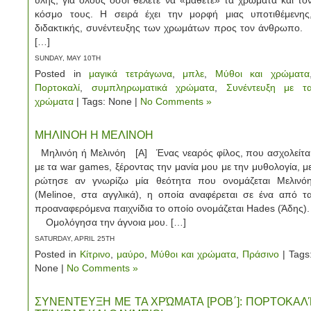
ύλης, για όλους όσοι θέλετε να «μάθετε» τα χρώματα και το
κόσμο τους. Η σειρά έχει την μορφή μιας υποτιθέμενης
διδακτικής, συνέντευξης των χρωμάτων προς τον άνθρωπο
[…]
SUNDAY, MAY 10TH
Posted in
μαγικά τετράγωνα
,
μπλε
,
Μύθοι και χρώματα
Πορτοκαλί
,
συμπληρωματικά χρώματα
,
Συνέντευξη με τ
χρώματα
| Tags: None |
No Comments »
ΜΗΛΙΝΟΗ Η ΜΕΛΙΝΟΗ
Μηλινόη ή Μελινόη [Α] Ένας νεαρός φίλος, που ασχολείτα
με τα war games, ξέροντας την μανία μου με την μυθολογία, μ
ρώτησε αν γνωρίζω μία θεότητα που ονομάζεται Μελινό
(Melinoe, στα αγγλικά), η οποία αναφέρεται σε ένα από τ
προαναφερόμενα παιχνίδια το οποίο ονομάζεται Hades (Άδης)
Ομολόγησα την άγνοια μου. […]
SATURDAY, APRIL 25TH
Posted in
Κίτρινο
,
μαύρο
,
Μύθοι και χρώματα
,
Πράσινο
| Tags
None |
No Comments »
ΣΥΝΕΝΤΕΥΞΗ ΜΕ ΤΑ ΧΡΏΜΑΤΑ [ΡΟΒ΄]: ΠΟΡΤΟΚΑΛ