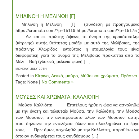
ΜΗΛΙΝΟΗ Η ΜΕΛΙΝΟΗ [Γ]
Μηλινόη ή Μελινόη [Γ] (σύνδεση με προηγούμεν
https://xromata.com/?p=15119 https://xromata.com/?p=15175 
Αν και εκ πρώτης όψεως το όνομα της κροκόπεπλη
(κίτρινης) αυτής θεότητας μοιάζει με αυτό της Μελίβοιας, τη
πράσινης Χλωρίδας, εντούτοις η ετυμολογία τους είνα
διαφορετική γιατί το όνομα της Μελίβοιας προκύπτει από τ
Μέλι – Βοή (γλυκειά, μελένια φωνή […]
MONDAY, JULY 20TH
Posted in
Κίτρινο
,
Λευκό
,
μαύρο
,
Μύθοι και χρώματα
,
Πράσινο
Tags: None |
No Comments »
ΜΟΥΣΕΣ ΚΑΙ ΧΡΩΜΑΤΑ: ΚΑΛΛΙΟΠΗ
Μούσα Καλλιόπη Επιτέλους ήρθε η ώρα να ασχοληθ
με την ένατη και τελευταία Μούσα, την Καλλιόπη, την Μούσ
των Μουσών, την αντιπρόσωπο όλων των Μουσών, αυτή
που δηλώνει την εντελέχεια όλων και ολοκληρώνει το έργ
τους. Πριν όμως ασχοληθώ με την Καλλιόπη, παραθέτω γι
όποιον ενδιαφέρεται τους συνδέσμους […]