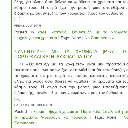
ύλης, για όλους όσοι θέλετε να «μάθετε» τα χρώματα και το
κόσμο τους. Η σειρά έχει την μορφή μιας υποτιθέμενης
διδακτικής, συνέντευξης των χρωμάτων προς τον άνθρωπο
[…]
FRIDAY, JULY 10TH
Posted in
καφέ, καστανό
,
Συνέντευξη με τα χρώματα
Ψυχολογία και χρώματα
| Tags: None |
No Comments »
ΣΥΝΕΝΤΕΥΞΗ ΜΕ ΤΑ ΧΡΩΜΑΤΑ [ΡΞΔ’]: Τ
ΠΟΡΤΟΚΑΛΙ ΚΑΙ Η ΨΥΧΟΛΟΓΙΑ ΤΟΥ
Η «Συνέντευξη με τα χρώματα» είναι μια προσπάθει
τακτοποίησης των όσων έχουν ειπωθεί (και θα ειπωθούν) γι
τα χρώματα, σε μια σειρά, ας πούμε, εύπεπτης διδακτική
ύλης, για όλους όσοι θέλετε να «μάθετε» τα χρώματα και το
κόσμο τους. Η σειρά έχει την μορφή μιας υποτιθέμενης
διδακτικής, συνέντευξης των χρωμάτων προς τον άνθρωπο
[…]
SATURDAY, OCTOBER 25TH
Posted in
θερμά - ψυχρά χρωματα
,
Πορτοκαλί
,
Συνέντευξη μ
τα χρώματα
,
Ψυχολογία και χρώματα
| Tags: None |
N
Comments »