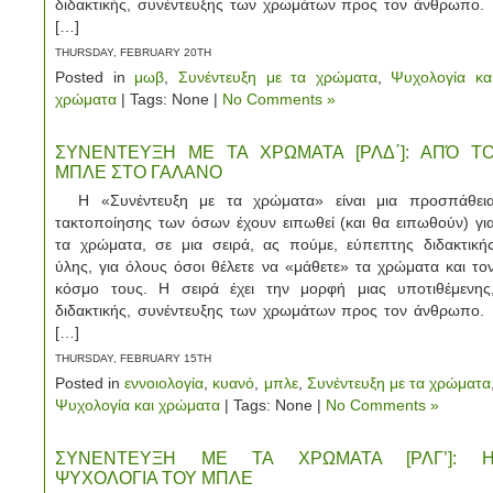
διδακτικής, συνέντευξης των χρωμάτων προς τον άνθρωπο
[…]
THURSDAY, FEBRUARY 20TH
Posted in
μωβ
,
Συνέντευξη με τα χρώματα
,
Ψυχολογία κα
χρώματα
| Tags: None |
No Comments »
ΣΥΝΕΝΤΕΥΞΗ ΜΕ ΤΑ ΧΡΩΜΑΤΑ [ΡΛΔ΄]: ΑΠΌ Τ
ΜΠΛΕ ΣΤΟ ΓΑΛΑΝΟ
Η «Συνέντευξη με τα χρώματα» είναι μια προσπάθει
τακτοποίησης των όσων έχουν ειπωθεί (και θα ειπωθούν) γι
τα χρώματα, σε μια σειρά, ας πούμε, εύπεπτης διδακτική
ύλης, για όλους όσοι θέλετε να «μάθετε» τα χρώματα και το
κόσμο τους. Η σειρά έχει την μορφή μιας υποτιθέμενης
διδακτικής, συνέντευξης των χρωμάτων προς τον άνθρωπο
[…]
THURSDAY, FEBRUARY 15TH
Posted in
εννοιολογία
,
κυανό
,
μπλε
,
Συνέντευξη με τα χρώματα
Ψυχολογία και χρώματα
| Tags: None |
No Comments »
ΣΥΝΕΝΤΕΥΞΗ ΜΕ ΤΑ ΧΡΩΜΑΤΑ [ΡΛΓ’]: 
ΨΥΧΟΛΟΓΙΑ ΤΟΥ ΜΠΛΕ