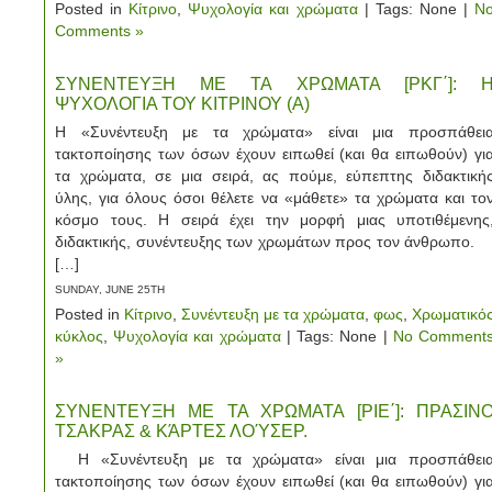
Posted in
Κίτρινο
,
Ψυχολογία και χρώματα
| Tags: None |
N
Comments »
ΣΥΝΕΝΤΕΥΞΗ ΜΕ ΤΑ ΧΡΩΜΑΤΑ [ΡΚΓ΄]: 
ΨΥΧΟΛΟΓΙΑ ΤΟΥ ΚΙΤΡΙΝΟΥ (Α)
Η «Συνέντευξη με τα χρώματα» είναι μια προσπάθει
τακτοποίησης των όσων έχουν ειπωθεί (και θα ειπωθούν) γι
τα χρώματα, σε μια σειρά, ας πούμε, εύπεπτης διδακτική
ύλης, για όλους όσοι θέλετε να «μάθετε» τα χρώματα και το
κόσμο τους. Η σειρά έχει την μορφή μιας υποτιθέμενης
διδακτικής, συνέντευξης των χρωμάτων προς τον άνθρωπο
[…]
SUNDAY, JUNE 25TH
Posted in
Κίτρινο
,
Συνέντευξη με τα χρώματα
,
φως
,
Χρωματικό
κύκλος
,
Ψυχολογία και χρώματα
| Tags: None |
No Comment
»
ΣΥΝΕΝΤΕΥΞΗ ΜΕ ΤΑ ΧΡΩΜΑΤΑ [ΡΙΕ΄]: ΠΡΑΣΙΝ
ΤΣΑΚΡΑΣ & ΚΆΡΤΕΣ ΛΟΎΣΕΡ.
Η «Συνέντευξη με τα χρώματα» είναι μια προσπάθει
τακτοποίησης των όσων έχουν ειπωθεί (και θα ειπωθούν) γι