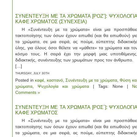
ΣΥΝΕΝΤΕΥΞΗ ΜΕ ΤΑ ΧΡΩΜΑΤΑ [ΡΟΖ’]: ΨΥΧΟΛΟΓΙ
ΚΑΦΕ ΧΡΩΜΑΤΟΣ (ΣΥΝΕΧΕΙΑ)
Η «Συνέντευξη με τα χρώματα» είναι μια προσπάθει
τακτοποίησης των όσων έχουν ειπωθεί (και θα ειπωθούν) γι
τα χρώματα, σε μια σειρά, ας πούμε, εύπεπτης διδακτική
ύλης, για όλους όσοι θέλετε να «μάθετε» τα χρώματα και το
κόσμο τους. Η σειρά έχει την μορφή μιας υποτιθέμενης
διδακτικής, συνέντευξης των χρωμάτων προς τον άνθρωπο
[…]
THURSDAY, JULY 30TH
Posted in
καφέ, καστανό
,
Συνέντευξη με τα χρώματα
,
Φύση κα
χρώματα
,
Ψυχολογία και χρώματα
| Tags: None |
N
Comments »
ΣΥΝΕΝΤΕΥΞΗ ΜΕ ΤΑ ΧΡΩΜΑΤΑ [ΡΟΣ΄]: ΨΥΧΟΛΟΓΙ
ΚΑΦΕ ΧΡΩΜΑΤΟΣ
Η «Συνέντευξη με τα χρώματα» είναι μια προσπάθει
τακτοποίησης των όσων έχουν ειπωθεί (και θα ειπωθούν) γι
τα χρώματα, σε μια σειρά, ας πούμε, εύπεπτης διδακτική