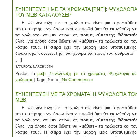
ΣΥΝΕΝΤΕΥΞΗ ΜΕ ΤΑ ΧΡΩΜΑΤΑ [ΡΝΓ΄]: ΨΥΧΟΛΟΓΙ
ΤΟΥ ΜΩΒ ΚΑΤΑ ΛΟΥΣΕΡ
Η «Συνέντευξη με τα χρώματα» είναι μια προσπάθει
τακτοποίησης των όσων έχουν ειπωθεί (και θα ειπωθούν) γι
τα χρώματα, σε μια σειρά, ας πούμε, εύπεπτης διδακτική
ύλης, για όλους όσοι θέλετε να «μάθετε» τα χρώματα και το
κόσμο τους. Η σειρά έχει την μορφή μιας υποτιθέμενης
διδακτικής, συνέντευξης των χρωμάτων προς τον άνθρωπο
[…]
SATURDAY, MARCH 15TH
Posted in
μωβ
,
Συνέντευξη με τα χρώματα
,
Ψυχολογία κα
χρώματα
| Tags: None |
No Comments »
ΣΥΝΕΝΤΕΥΞΗ ΜΕ ΤΑ ΧΡΩΜΑΤΑ: Η ΨΥΧΟΛΟΓΙΑ ΤΟ
ΜΩΒ
Η «Συνέντευξη με τα χρώματα» είναι μια προσπάθει
τακτοποίησης των όσων έχουν ειπωθεί (και θα ειπωθούν) γι
τα χρώματα, σε μια σειρά, ας πούμε, εύπεπτης διδακτική
ύλης, για όλους όσοι θέλετε να «μάθετε» τα χρώματα και το
κόσμο τους. Η σειρά έχει την μορφή μιας υποτιθέμενης