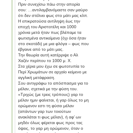
Πριν συνεχίσω πάω στην απορία
σου: …αντιλαμβανόμαστε σαν μαύρο
ότι δεν στέλνει φως στο μάτι μας κλπ.
Η επικρατούσα αντίληψη έως την
εποχή του Αριστοτέλη και 1000
χρόνια μετά ήταν πως βλέπαμε τα
φωτισμένα αντικείμενα (όχι όσα ήταν
στο σκοτάδι) με μια φλόγα – φως που
έβγαινε από το μάτι μας.
Την θεωρία αυτή κατέρριψε ο Αλ
Χαζέν περίπου το 1000 μ. Χ.
Στα χέρια μου έχω σε φωτοτυπία το
Περί Χρωμάτων σε αρχαίο κείμενο με
αγγλική μετάφραση.
Σου αντιγράφω το απόσπασμα για το
μέλαν, σχετικά με την φύση του.
«Τριχώς (με τρεις τρόπους) γαρ το
μέλαν ημιν φαίνεται, ή γαρ όλως το μη
ορώμενον εστι τη φύσει μέλαν
(απάντων γαρ των τοιούτων
ανακλάται τι φως μέλαν), ή αφ’ ων
μηδέν όλως φέρεται φως προς τας
όψεις, το γαρ μη ορώμενον, όταν ο