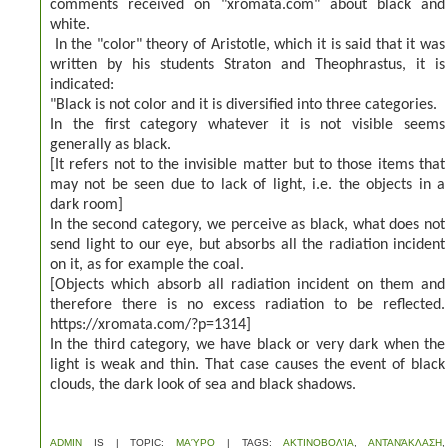
comments received on "xromata.com" about black and
white.
In the "color" theory of Aristotle, which it is said that it was
written by his students Straton and Theophrastus, it is
indicated:
"Black is not color and it is diversified
into three categories.
In the first category whatever it is not visible seems
generally as black.
[
It refers not to the invisible matter but to those items that
may not be seen due to lack of light, i.e. the objects in a
dark room]
In the second category, we perceive as black, what does not
send light to our eye, but absorbs all the radiation incident
on it, as for example the coal.
[
Objects which absorb all radiation incident on them and
therefore there is no excess radiation to be reflected.
https://xromata.com/?p=1314]
In the third category, we have black or very dark when the
light is weak and thin.
That case causes the event of black
clouds, the dark look of sea and black shadows.
ADMIN
IS | TOPIC:
ΜΑΎΡΟ
| TAGS:
ΑΚΤΙΝΟΒΟΛΊΑ
,
ΑΝΤΑΝΆΚΛΑΣΗ
,