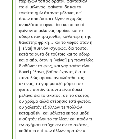
περιέχων τόπος οράται, φαντασίαν
ποιεί μέλανος, φαίνεται δε και τα
τοιαύτα ημίν άπαντα μέλανα, αφ’
όσων αραιόν και ολίγον ισχυρώς
ανακλάται το φως, διο και αι σκιαί
φαίνονται μέλαιναι, ομοίως και το
ύδωρ όταν τραχυνθεί, καθάπερ η της
θαλάττης φρίκη….και το νέφος όταν η
[=είναι] πυκνόν ισχυρώς, δια τούτο,
κατά τα αυτά δε τούτοις και το ύδωρ
και ο αήρ, όταν η [=είναι] μη παντελώς
διαδύνον το φως, και γαρ ταύτα είναι
δοκεί μέλανα, βάθος έχοντα, δια το
παντελώς αραιάς ανακλάσθαι τας
ακτίνας, τα γαρ μεταξύ μόρια του
φωτός αυτών άπαντα είναι δοκεί
μέλανα δια το σκότος, ότι το σκότος
ου χρώμα αλλά στέρησις εστί φωτός,
ου χαλεπόν εξ άλλων τε πολλών
καταμαθείν, και μάλιστα εκ του μηδέ
αισθητόν είναι το πηλίκον και ποιόν τι
τω σχήματι τετύχηκεν ον το σκότος,
καθάπερ επί των άλλων ορατών.»