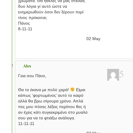
χρώματα. Θα ήθελες να μας στείλεις
δυο λόγια γι΄αυτό ώστε να
ενημερωθούν όσοι δεν ξέρουν περί
τίνος πρόκειται;
Πάνος
8-11-11
02
May
Alex
5
Γεια σου Πάνο,
Θα το έκανα με πολύ χαρά!
Είμαι
κάπως ‘φορτωμένος’ αυτό το καιρό
αλλά θα βρω σίγουρα χρόνο. Απλά
πες μου πόσες λέξεις περίπου θες ή
αν έχεις κάτι συγκεκριμένο στο μυαλό
σου για να το φτιάξω ανάλογα.
11-11-11