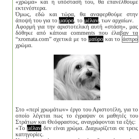
«χρώμα» και η υπόστασή του, θα επανέλθουμε
εκτενέστερα.
Όμως, εδώ και τώρα, θα αναφερθούμε στην
άποψή του για το
μαύρο
, το
μέλαν
, των αρχαίων.
Αφορμή για την αριστοτελική αυτή «στάση», μας
δόθηκε από κάποια
comments
που έλαβαν τα
“
xromata
.
com
” σχετικά με το
μαύρο
και το
άσπρο
χρώμα.
Στο «περί χρωμάτων» έργο του Αριστοτέλη, για το
οποίο λέγεται πως το έγραψαν οι μαθητές του
Στράτων και Θεόφραστος, αναγράφονται τα εξής:
«Το
μέλαν
δεν είναι χρώμα. Διαχωρίζεται σε τρεις
κατηγορίες.