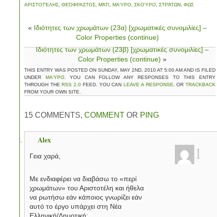
ΑΡΙΣΤΟΤΈΛΗΣ
,
ΘΕΌΦΡΑΣΤΟΣ
,
ΜΆΤΙ
,
ΜΑΎΡΟ
,
ΣΚΟΎΡΟ
,
ΣΤΡΆΤΩΝ
,
ΦΩΣ
«
Ιδιότητες των χρωμάτων (23α) [χρωματικές συνομιλίες] –
Color Properties (continue)
Ιδιότητες των χρωμάτων (23β) [χρωματικές συνομιλίες] –
Color Properties (continue)
»
THIS ENTRY WAS POSTED ON SUNDAY, MAY 2ND, 2010 AT 5:00 AM AND IS FILED
UNDER
ΜΑΎΡΟ
. YOU CAN FOLLOW ANY RESPONSES TO THIS ENTRY
THROUGH THE
RSS 2.0
FEED. YOU CAN
LEAVE A RESPONSE
, OR
TRACKBACK
FROM YOUR OWN SITE.
15 COMMENTS,
COMMENT
OR
PING
Alex
1
Γεια χαρά,
Με ενδιαφέρει να διαβάσω το «περί
χρωμάτων» του Αριστοτέλη και ήθελα
να ρωτήσω εάν κάποιος γνωρίζει εάν
αυτό το έργο υπάρχει στη Νέα
Ελληνική/Δημοτική;