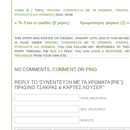
ADMIN
IS | TOPIC:
ΠΡΆΣΙΝΟ
,
ΣΥΝΈΝΤΕΥΞΗ ΜΕ ΤΑ ΧΡΏΜΑΤΑ
,
ΤΣΆΚΡΑΣ
,
ΨΥΧΟΛΟΓΊΑ ΚΑΙ ΧΡΏΜΑΤΑ
| TAGS: NONE
«
Το 3 και οι τριαδες (β΄μέρος)
Χρωματισμος ψαριων (2)
»
THIS ENTRY WAS POSTED ON TUESDAY, JANUARY 10TH, 2023 AT 5:00 AM AND
IS FILED UNDER
ΠΡΆΣΙΝΟ
,
ΣΥΝΈΝΤΕΥΞΗ ΜΕ ΤΑ ΧΡΏΜΑΤΑ
,
ΤΣΆΚΡΑΣ
,
ΨΥΧΟΛΟΓΊΑ ΚΑΙ ΧΡΏΜΑΤΑ
. YOU CAN FOLLOW ANY RESPONSES TO THIS
ENTRY THROUGH THE
RSS 2.0
FEED. YOU CAN
LEAVE A RESPONSE
, OR
TRACKBACK
FROM YOUR OWN SITE.
NO COMMENTS,
COMMENT
OR
PING
REPLY TO “ΣΥΝΕΝΤΕΥΞΗ ΜΕ ΤΑ ΧΡΩΜΑΤΑ [ΡΙΕ΄]:
ΠΡΑΣΙΝΟ ΤΣΑΚΡΑΣ & ΚΆΡΤΕΣ ΛΟΎΣΕΡ.”
NAME (REQUIRED)
MAIL (REQUIRED)
WEBSITE