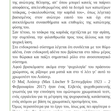
της ανώτερης θέλησης, απ’ όπου μπορεί κανείς να παίρνει
αποφάσεις, απελευθερωμένος από τα δεσμά των κατωτέρων
τσάκρας, («ακολουθώντας την καρδιά του», όπως λέγεται)
βασισμένος στον ανώτερο εαυτό του και όχι στα
ανεκπλήρωτα συναισθήματα και επιθυμίες της κατώτερης
φύσης του.
Σαν τέτοιο, το τσάκρα της καρδιάς σχετίζεται με την αγάπη,
την συμπόνια, την φιλανθρωπία προς τους άλλους και την
ψυχική ίαση.
Στο ενδοκρινικό σύστημα λέγεται ότι συνδέεται με τον θύμο
αδένα, έναν ενδοκρινή αδένα που βρίσκεται στο πάνω μέρος
του θώρακα και παίζει σημαντικό ρόλο στο ανοσοποιητικό
σύστημα.
Αφού βρισκόμαστε ακόμα στην ‘ψυχολογία’ του πράσινου
χρώματος, ας ρίξουμε μια ματιά και στο τί λέει γι’ αυτό το
χρωμοτέστ του Λούσερ.
Ο Μαξ Λούσερ (Max Lüscher 9 Σεπτεμβρίου 1923 – 2
Φεβρουαρίου 2017) ήταν ένας Ελβετός ψυχοθεραπευτής
γνωστός για την επινόηση του ομώνυμου χρωματικού τεστ,
ενός εργαλείου για τη μέτρηση της ψυχοφυσικής κατάστασης
ενός ατόμου με βάση τις χρωματικές προτιμήσεις του.
Όμως περισσότερα για το έργο του, ίσως μας πει αργότερα ο