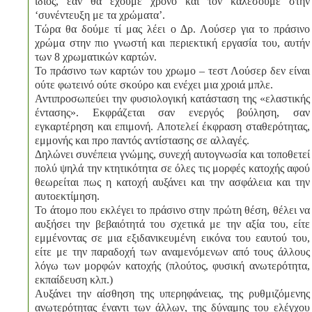
ίδιος, εάν θα έχουμε χρόνο και τον καλέσουμε στην
‘συνέντευξη με τα χρώματα’.
Τώρα θα δούμε τί μας λέει ο Δρ. Λούσερ για το πράσινο
χρώμα στην πιο γνωστή και περιεκτική εργασία του, αυτήν
των 8 χρωματικών καρτών.
Το πράσινο των καρτών του χρωμο – τεστ Λούσερ δεν είναι
ούτε φωτεινό ούτε σκούρο και ενέχει μια χροιά μπλε.
Αντιπροσωπεύει την φυσιολογική κατάσταση της «ελαστικής
έντασης». Εκφράζεται σαν ενεργός βούληση, σαν
εγκαρτέρηση και επιμονή. Αποτελεί έκφραση σταθερότητας,
εμμονής και προ παντός αντίστασης σε αλλαγές.
Δηλώνει συνέπεια γνώμης, συνεχή αυτογνωσία και τοποθετεί
πολύ ψηλά την κτητικότητα σε όλες τις μορφές κατοχής αφού
θεωρείται πως η κατοχή αυξάνει και την ασφάλεια και την
αυτοεκτίμηση.
Το άτομο που εκλέγει το πράσινο στην πρώτη θέση, θέλει να
αυξήσει την βεβαιότητά του σχετικά με την αξία του, είτε
εμμένοντας σε μια εξιδανικευμένη εικόνα του εαυτού του,
είτε με την παραδοχή των αναμενόμενων από τους άλλους
λόγω των μορφών κατοχής (πλούτος, φυσική ανωτερότητα,
εκπαίδευση κλπ.)
Αυξάνει την αίσθηση της υπερηφάνειας, της ρυθμιζόμενης
ανωτερότητας έναντι των άλλων, της δύναμης του ελέγχου