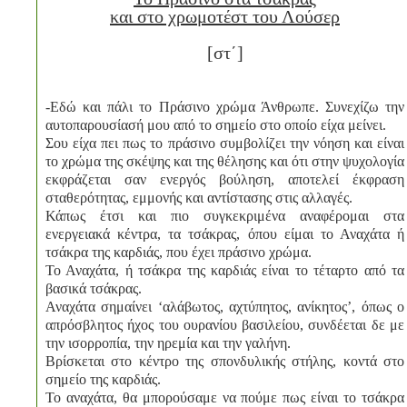
και στο χρωμοτέστ του Λούσερ
[στ΄]
-Εδώ και πάλι το Πράσινο χρώμα Άνθρωπε. Συνεχίζω την
αυτοπαρουσίασή μου από το σημείο στο οποίο είχα μείνει.
Σου είχα πει πως το πράσινο συμβολίζει την νόηση και είναι
το χρώμα της σκέψης και της θέλησης και ότι στην ψυχολογία
εκφράζεται σαν ενεργός βούληση, αποτελεί έκφραση
σταθερότητας, εμμονής και αντίστασης στις αλλαγές.
Κάπως έτσι και πιο συγκεκριμένα αναφέρομαι στα
ενεργειακά κέντρα, τα τσάκρας, όπου είμαι το Αναχάτα ή
τσάκρα της καρδιάς, που έχει πράσινο χρώμα.
Το Αναχάτα, ή τσάκρα της καρδιάς είναι το τέταρτο από τα
βασικά τσάκρας.
Αναχάτα σημαίνει ‘αλάβωτος, αχτύπητος, ανίκητος’, όπως ο
απρόσβλητος ήχος του ουρανίου βασιλείου, συνδέεται δε με
την ισορροπία, την ηρεμία και την γαλήνη.
Βρίσκεται στο κέντρο της σπονδυλικής στήλης, κοντά στο
σημείο της καρδιάς.
To αναχάτα, θα μπορούσαμε να πούμε πως είναι το τσάκρα