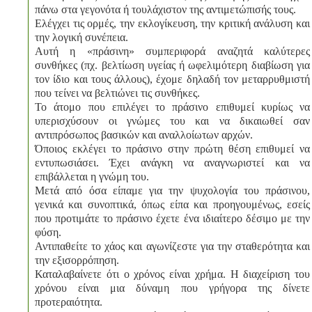
πάνω στα γεγονότα ή τουλάχιστον της αντιμετώπισής τους.
Ελέγχει τις ορμές, την εκλογίκευση, την κριτική ανάλυση και
την λογική συνέπεια.
Αυτή η «πράσινη» συμπεριφορά αναζητά καλύτερες
συνθήκες (πχ. βελτίωση υγείας ή ωφελιμότερη διαβίωση για
τον ίδιο και τους άλλους), έχομε δηλαδή τον μεταρρυθμιστή
που τείνει να βελτιώνει τις συνθήκες.
Το άτομο που επιλέγει το πράσινο επιθυμεί κυρίως να
υπερισχύσουν οι γνώμες του και να δικαιωθεί σαν
αντιπρόσωπος βασικών και αναλλοίωτων αρχών.
Όποιος εκλέγει το πράσινο στην πρώτη θέση επιθυμεί να
εντυπωσιάσει. Έχει ανάγκη να αναγνωριστεί και να
επιβάλλεται η γνώμη του.
Μετά από όσα είπαμε για την ψυχολογία του πράσινου,
γενικά και συνοπτικά, όπως είπα και προηγουμένως, εσείς
που προτιμάτε το πράσινο έχετε ένα ιδιαίτερο δέσιμο με την
φύση.
Αντιπαθείτε το χάος και αγωνίζεστε για την σταθερότητα και
την εξισορρόπηση.
Καταλαβαίνετε ότι ο χρόνος είναι χρήμα. Η διαχείριση του
χρόνου είναι μια δύναμη που γρήγορα της δίνετε
προτεραιότητα.