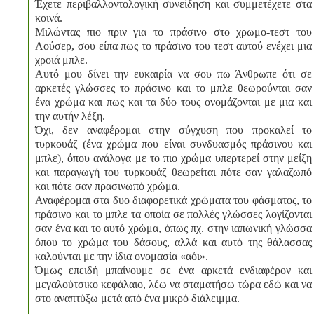
Έχετε περιβαλλοντολογική συνείδηση και συμμετέχετε στα
κοινά.
Μιλώντας πιο πριν για το πράσινο στο χρωμο-τεστ του
Λούσερ, σου είπα πως το πράσινο του τεστ αυτού ενέχει μια
χροιά μπλε.
Αυτό μου δίνει την ευκαιρία να σου πω Άνθρωπε ότι σε
αρκετές γλώσσες το πράσινο και το μπλε θεωρούνται σαν
ένα χρώμα και πως και τα δύο τους ονομάζονται με μια και
την αυτήν λέξη.
Όχι, δεν αναφέρομαι στην σύγχυση που προκαλεί το
τυρκουάζ (ένα χρώμα που είναι συνδυασμός πράσινου και
μπλε), όπου ανάλογα με το πιο χρώμα υπερτερεί στην μείξη
και παραγωγή του τυρκουάζ θεωρείται πότε σαν γαλαζωπό
και πότε σαν πρασινωπό χρώμα.
Αναφέρομαι στα δυο διαφορετικά χρώματα του φάσματος, το
πράσινο και το μπλε τα οποία σε πολλές γλώσσες λογίζονται
σαν ένα και το αυτό χρώμα, όπως πχ. στην ιαπωνική γλώσσα
όπου το χρώμα του δάσους, αλλά και αυτό της θάλασσας
καλούνται με την ίδια ονομασία «αόι».
Όμως επειδή μπαίνουμε σε ένα αρκετά ενδιαφέρον και
μεγαλούτσικο κεφάλαιο, λέω να σταματήσω τώρα εδώ και να
στο αναπτύξω μετά από ένα μικρό διάλειμμα.