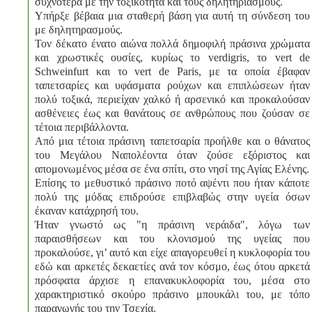
συχνότερα με την τοξικότητα και τους δηλητηριασμούς.
Υπήρξε βέβαια μια σταθερή βάση για αυτή τη σύνδεση του
με δηλητηρασμούς.
Τον δέκατο ένατο αιώνα πολλά δημοφιλή πράσινα χρώματα
και χρωστικές ουσίες, κυρίως το verdigris, το vert de
Schweinfurt και το vert de Paris, με τα οποία έβαφαν
ταπετσαρίες και υφάσματα ρούχων και επιπλώσεων ήταν
πολύ τοξικά, περιείχαν χαλκό ή αρσενικό και προκαλούσαν
ασθένειες έως και θανάτους σε ανθρώπους που ζούσαν σε
τέτοια περιβάλλοντα.
Από μια τέτοια πράσινη ταπετσαρία προήλθε και ο θάνατος
του Μεγάλου Ναπολέοντα όταν ζούσε εξόριστος και
απομονωμένος μέσα σε ένα σπίτι, στο νησί της Αγίας Ελένης.
Επίσης το μεθυστικό πράσινο ποτό αψέντι που ήταν κάποτε
πολύ της μόδας επιδρούσε επιβλαβώς στην υγεία όσων
έκαναν κατάχρησή του.
Ήταν γνωστό ως "η πράσινη νεράιδα", λόγω των
παραισθήσεων και του κλονισμού της υγείας που
προκαλούσε, γι’ αυτό και είχε απαγορευθεί η κυκλοφορία του
εδώ και αρκετές δεκαετίες ανά τον κόσμο, έως ότου αρκετά
πρόσφατα άρχισε η επανακυκλοφορία του, μέσα στο
χαρακτηριστικό σκούρο πράσινο μπουκάλι του, με τόπο
παραγωγής του την Τσεχία.