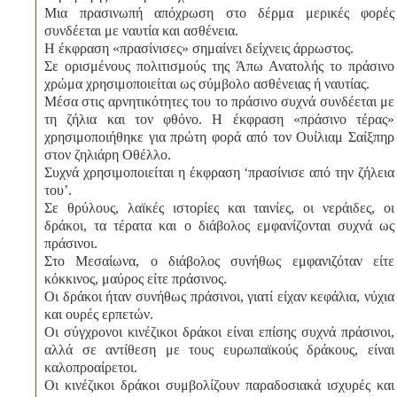
Μια πρασινωπή απόχρωση στο δέρμα μερικές φορές
συνδέεται με ναυτία και ασθένεια.
Η έκφραση «πρασίνισες» σημαίνει δείχνεις άρρωστος.
Σε ορισμένους πολιτισμούς της Άπω Ανατολής το πράσινο
χρώμα χρησιμοποιείται ως σύμβολο ασθένειας ή ναυτίας.
Μέσα στις αρνητικότητες του το πράσινο συχνά συνδέεται με
τη ζήλια και τον φθόνο. Η έκφραση «πράσινο τέρας»
χρησιμοποιήθηκε για πρώτη φορά από τον Ουίλιαμ Σαίξπηρ
στον ζηλιάρη Οθέλλο.
Συχνά χρησιμοποιείται η έκφραση ‘πρασίνισε από την ζήλεια
του’.
Σε θρύλους, λαϊκές ιστορίες και ταινίες, οι νεράιδες, οι
δράκοι, τα τέρατα και ο διάβολος εμφανίζονται συχνά ως
πράσινοι.
Στο Μεσαίωνα, ο διάβολος συνήθως εμφανιζόταν είτε
κόκκινος, μαύρος είτε πράσινος.
Οι δράκοι ήταν συνήθως πράσινοι, γιατί είχαν κεφάλια, νύχια
και ουρές ερπετών.
Οι σύγχρονοι κινέζικοι δράκοι είναι επίσης συχνά πράσινοι,
αλλά σε αντίθεση με τους ευρωπαϊκούς δράκους, είναι
καλοπροαίρετοι.
Οι κινέζικοι δράκοι συμβολίζουν παραδοσιακά ισχυρές και