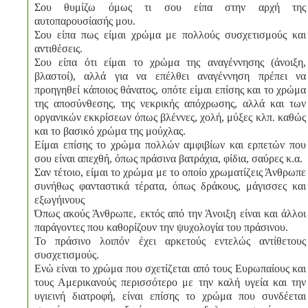
Σου θυμίζω όμως τι σου είπα στην αρχή της
αυτοπαρουσίασής μου.
Σου είπα πως είμαι χρώμα με πολλούς συσχετισμούς και
αντιθέσεις.
Σου είπα ότι είμαι το χρώμα της αναγέννησης (άνοιξη,
βλαστοί), αλλά για να επέλθει αναγέννηση πρέπει να
προηγηθεί κάποιος θάνατος, οπότε είμαι επίσης και το χρώμα
της αποσύνθεσης, της νεκρικής απόχρωσης, αλλά και των
οργανικών εκκρίσεων όπως βλέννες, χολή, μύξες κλπ. καθώς
και το βασικό χρώμα της μούχλας.
Είμαι επίσης το χρώμα πολλών αμφιβίων και ερπετών που
σου είναι απεχθή, όπως πράσινα βατράχια, φίδια, σαύρες κ.α.
Σαν τέτοιο, είμαι το χρώμα με το οποίο χρωματίζεις Άνθρωπε
συνήθως φανταστικά τέρατα, όπως δράκους, μάγισσες και
εξωγήινους
Όπως ακούς Άνθρωπε, εκτός από την Άνοιξη είναι και άλλοι
παράγοντες που καθορίζουν την ψυχολογία του πράσινου.
Το πράσινο λοιπόν έχει αρκετούς εντελώς αντίθετους
συσχετισμούς.
Ενώ είναι το χρώμα που σχετίζεται από τους Ευρωπαίους και
τους Αμερικανούς περισσότερο με την καλή υγεία και την
υγιεινή διατροφή, είναι επίσης το χρώμα που συνδέεται