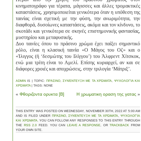
κινηματογράφο για τέρατα, μάγισσες και άλλες τρομακτικές
καταστάσεις, χρησιμοποιείται γενικότερα όταν η υπόθεση της
ταινίας είναι σχετική με την φύση, την ανωριμότητα, την
διαφθορά, δυσοίωνες καταστάσεις, ακόμα και τον κίνδυνο, το
σκοτάδι και γενικότερα σε σκηνές επιστημονικής φαντασίας,
μυστηρίου και μεταφυσικής.
Δυο ταινίες όπου το πράσινο χρώμα έχει παίξει σημαντικό
ρόλο, είναι η κλασική ταινία «Ο Μάγος του Οζ» και ο
«Ίλιγγος (ή ‘δεσμώτης του Ιλίγγου’) του Άλφρεντ Χίτσκοκ,
ενώ μια τρίτη είναι το Αμελί. Επίσης κυριαρχεί, αν και σε
διάφορες χροιές και αποχρώσεις, στην τριλογία ‘Μάτριξ’.
ADMIN
IS | TOPIC:
ΠΡΆΣΙΝΟ
,
ΣΥΝΈΝΤΕΥΞΗ ΜΕ ΤΑ ΧΡΏΜΑΤΑ
,
ΨΥΧΟΛΟΓΊΑ ΚΑΙ
ΧΡΏΜΑΤΑ
| TAGS: NONE
«
Φθοριζοντα ορυκτα [Β]
Η χρωματικη οραση της γατας
»
THIS ENTRY WAS POSTED ON WEDNESDAY, NOVEMBER 30TH, 2022 AT 5:00 AM
AND IS FILED UNDER
ΠΡΆΣΙΝΟ
,
ΣΥΝΈΝΤΕΥΞΗ ΜΕ ΤΑ ΧΡΏΜΑΤΑ
,
ΨΥΧΟΛΟΓΊΑ
ΚΑΙ ΧΡΏΜΑΤΑ
. YOU CAN FOLLOW ANY RESPONSES TO THIS ENTRY THROUGH
THE
RSS 2.0
FEED. YOU CAN
LEAVE A RESPONSE
, OR
TRACKBACK
FROM
YOUR OWN SITE.