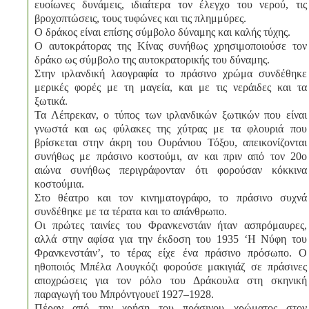
ευοίωνες δυνάμεις, ιδιαίτερα τον έλεγχο του νερού, τις
βροχοπτώσεις, τους τυφώνες και τις πλημμύρες.
Ο δράκος είναι επίσης σύμβολο δύναμης και καλής τύχης.
Ο αυτοκράτορας της Κίνας συνήθως χρησιμοποιούσε τον
δράκο ως σύμβολο της αυτοκρατορικής του δύναμης.
Στην ιρλανδική λαογραφία το πράσινο χρώμα συνδέθηκε
μερικές φορές με τη μαγεία, και με τις νεράιδες και τα
ξωτικά.
Τα Λέπρεκαν, ο τύπος των ιρλανδικών ξωτικών που είναι
γνωστά και ως φύλακες της χύτρας με τα φλουριά που
βρίσκεται στην άκρη του Ουράνιου Τόξου, απεικονίζονται
συνήθως με πράσινο κοστούμι, αν και πριν από τον 20ο
αιώνα συνήθως περιγράφονταν ότι φορούσαν κόκκινα
κοστούμια.
Στο θέατρο και τον κινηματογράφο, το πράσινο συχνά
συνδέθηκε με τα τέρατα και το απάνθρωπο.
Οι πρώτες ταινίες του Φρανκενστάιν ήταν ασπρόμαυρες,
αλλά στην αφίσα για την έκδοση του 1935 ‘Η Νύφη του
Φρανκενστάιν’, το τέρας είχε ένα πράσινο πρόσωπο. Ο
ηθοποιός Μπέλα Λουγκόζι φορούσε μακιγιάζ σε πράσινες
αποχρώσεις για τον ρόλο του Δράκουλα στη σκηνική
παραγωγή του Μπρόντγουεϊ 1927–1928.
Πέραν από την χρήση του πράσινου χρώματος στον