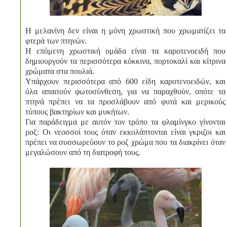
Η μελανίνη δεν είναι η μόνη χρωστική που χρωματίζει τα
φτερά των πτηνών.
Η επόμενη χρωστική ομάδα είναι τα καροτενοειδή που
δημιουργούν τα περισσότερα κόκκινα, πορτοκαλί και κίτρινα
χρώματα στα πουλιά.
Υπάρχουν περισσότερα από 600 είδη καροτενοειδών, και
όλα απαιτούν φωτοσύνθεση, για να παραχθούν, οπότε τα
πτηνά πρέπει να τα προσλάβουν από φυτά και μερικούς
τύπους βακτηρίων και μυκήτων.
Για παράδειγμα με αυτόν τον τρόπο τα φλαμίνγκο γίνονται
ροζ: Οι νεοσσοί τους όταν εκκολάπτονται είναι γκριζοι και
πρέπει να συσσωρεύουν το ροζ χρώμα που τα διακρίνει όταν
μεγαλώσουν από τη διατροφή τους.