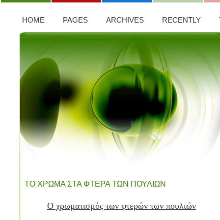
HOME
PAGES
ARCHIVES
RECENTLY
ΤΟ ΧΡΩΜΑ ΣΤΑ ΦΤΕΡΑ ΤΩΝ ΠΟΥΛΙΩΝ
Ο χρωματισμός των φτερών των πουλιών