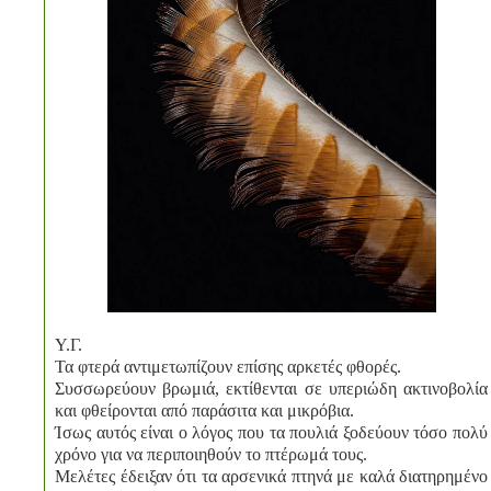
Υ.Γ.
Τα φτερά αντιμετωπίζουν επίσης αρκετές φθορές.
Συσσωρεύουν βρωμιά, εκτίθενται σε υπεριώδη ακτινοβολία
και φθείρονται από παράσιτα και μικρόβια.
Ίσως αυτός είναι ο λόγος που τα πουλιά ξοδεύουν τόσο πολύ
χρόνο για να περιποιηθούν το πτέρωμά τους.
Μελέτες έδειξαν ότι τα αρσενικά πτηνά με καλά διατηρημένο