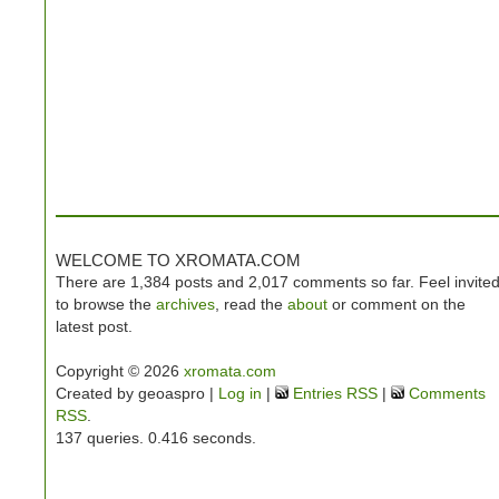
WELCOME TO XROMATA.COM
There are 1,384 posts and 2,017 comments so far. Feel invite
to browse the
archives
, read the
about
or comment on the
latest post.
Copyright © 2026
xromata.com
Created by geoaspro |
Log in
|
Entries RSS
|
Comments
RSS
.
137 queries. 0.416 seconds.