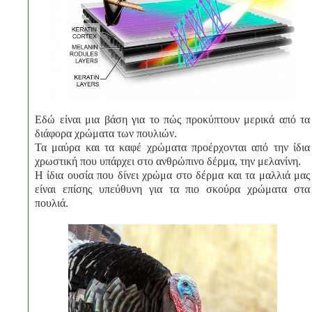
Εδώ είναι μια βάση για το πώς προκύπτουν μερικά από τα
διάφορα χρώματα των πουλιών.
Τα μαύρα και τα καφέ χρώματα προέρχονται από την ίδια
χρωστική που υπάρχει στο ανθρώπινο δέρμα, την μελανίνη.
Η ίδια ουσία που δίνει χρώμα στο δέρμα και τα μαλλιά μας
είναι επίσης υπεύθυνη για τα πιο σκούρα χρώματα στα
πουλιά.