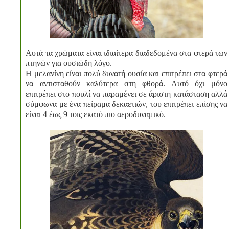
Αυτά τα χρώματα είναι ιδιαίτερα διαδεδομένα στα φτερά των
πτηνών για ουσιώδη λόγο.
Η μελανίνη είναι πολύ δυνατή ουσία και επιτρέπει στα φτερά
να αντισταθούν καλύτερα στη φθορά. Αυτό όχι μόνο
επιτρέπει στο πουλί να παραμένει σε άριστη κατάσταση αλλά
σύμφωνα με ένα πείραμα δεκαετιών, του επιτρέπει επίσης να
είναι 4 έως 9 τοις εκατό πιο αεροδυναμικό.