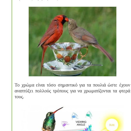
Το χρώμα είναι τόσο σημαντικό για τα πουλιά ώστε έχουν
αναπτύξει πολλούς τρόπους για να χρωματίζονται τα φτερά
τους.