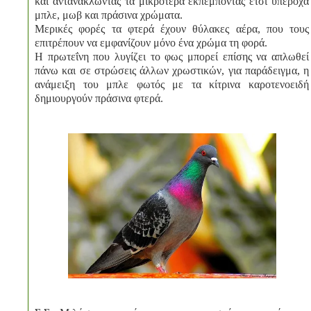
και αντανακλώντας τα μικρότερα εκπέμποντας έτσι υπέροχα
μπλε, μωβ και πράσινα χρώματα.
Μερικές φορές τα φτερά έχουν θύλακες αέρα, που τους
επιτρέπουν να εμφανίζουν μόνο ένα χρώμα τη φορά.
Η πρωτεΐνη που λυγίζει το φως μπορεί επίσης να απλωθεί
πάνω και σε στρώσεις άλλων χρωστικών, για παράδειγμα, η
ανάμειξη του μπλε φωτός με τα κίτρινα καροτενοειδή
δημιουργούν πράσινα φτερά.