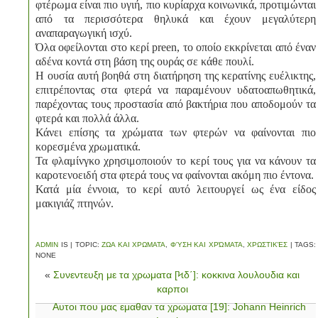
φτέρωμα είναι πιο υγιή, πιο κυρίαρχα κοινωνικά, προτιμώνται
από τα περισσότερα θηλυκά και έχουν μεγαλύτερη
αναπαραγωγική ισχύ.
Όλα οφείλονται στο κερί preen, το οποίο εκκρίνεται από έναν
αδένα κοντά στη βάση της ουράς σε κάθε πουλί.
Η ουσία αυτή βοηθά στη διατήρηση της κερατίνης ευέλικτης,
επιτρέποντας στα φτερά να παραμένουν υδατοαπωθητικά,
παρέχοντας τους προστασία από βακτήρια που αποδομούν τα
φτερά και πολλά άλλα.
Κάνει επίσης τα χρώματα των φτερών να φαίνονται πιο
κορεσμένα χρωματικά.
Τα φλαμίνγκο χρησιμοποιούν το κερί τους για να κάνουν τα
καροτενοειδή στα φτερά τους να φαίνονται ακόμη πιο έντονα.
Κατά μία έννοια, το κερί αυτό λειτουργεί ως ένα είδος
μακιγιάζ πτηνών.
ADMIN
IS | TOPIC:
ΖΩΑ ΚΑΙ ΧΡΩΜΑΤΑ
,
ΦΎΣΗ ΚΑΙ ΧΡΏΜΑΤΑ
,
ΧΡΩΣΤΙΚΈΣ
| TAGS:
NONE
«
Συνεντευξη με τα χρωματα [Ϟδ΄]: κοκκινα λουλουδια και
καρποι
Αυτοι που μας εμαθαν τα χρωματα [19]: Johann Heinrich