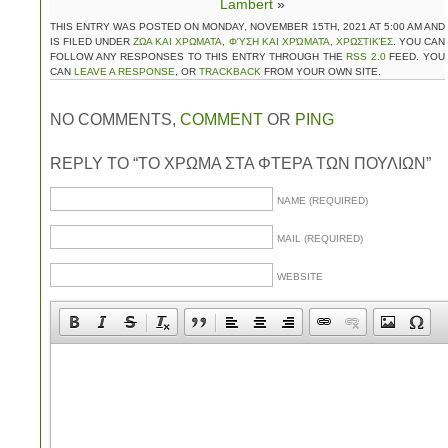
Lambert
»
THIS ENTRY WAS POSTED ON MONDAY, NOVEMBER 15TH, 2021 AT 5:00 AM AND
IS FILED UNDER
ΖΩΑ ΚΑΙ ΧΡΩΜΑΤΑ
,
ΦΎΣΗ ΚΑΙ ΧΡΏΜΑΤΑ
,
ΧΡΩΣΤΙΚΈΣ
. YOU CAN
FOLLOW ANY RESPONSES TO THIS ENTRY THROUGH THE
RSS 2.0
FEED. YOU
CAN
LEAVE A RESPONSE
, OR
TRACKBACK
FROM YOUR OWN SITE.
NO COMMENTS,
COMMENT
OR
PING
REPLY TO “ΤΟ ΧΡΩΜΑ ΣΤΑ ΦΤΕΡΑ ΤΩΝ ΠΟΥΛΙΩΝ”
NAME (REQUIRED)
MAIL (REQUIRED)
WEBSITE