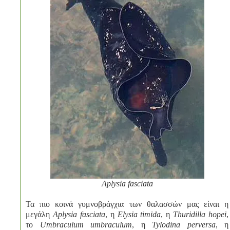
Aplysia fasciata
Τα πιο κοινά γυμνοβράγχια των θαλασσών μας είναι η
μεγάλη
Aplysia fasciata
, η
Elysia timida
, η
Thuridilla hopei
,
το
Umbraculum umbraculum
, η
Tylodina perversa
, η