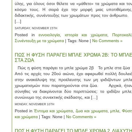
ύλης, για όλους όσοι θέλετε να «μάθετε» τα χρώματα και το
κόσμο τους. Η σειρά έχει την μορφή μιας υποτιθέμενης
διδακτικής, συνέντευξης των χρωμάτων προς τον άνθρωπο
[…]
SATURDAY, NOVEMBER 15TH
Posted in
εννοιολογία
,
ιστορία και χρώματα
,
Πορτοκαλί
Συνέντευξη με τα χρώματα
| Tags: None |
No Comments »
ΠΩΣ Η ΦΥΣΗ ΠΑΡΑΓΕΙ ΜΠΛΕ ΧΡΩΜΑ 2Β: ΤΟ ΜΠΛ
ΣΤΑ ΖΩΑ
Πώς η φύση παράγει το μπλε χρώμα 2β Το μπλε στα ζώ
Από τις αρχές του 20ού αιώνα, έχει αφιερωθεί πολλή δουλει
στην ανακάλυψη της προέλευσης των μη ιριδιζόντων μπλ
χρωματισμών που παρατηρούνται στα ζώα. Αρχικά, ήτα
σύνηθες να διακρίνονται δύο περιπτώσεις: το ιριδίζον μπλε
συνώνυμο της συνεκτικής σκέδασης, και […]
MONDAY, NOVEMBER 10TH
Posted in
Έντομα και χρώματα
,
ζωα και χρωματα
,
μπλε
,
Φύσ
και χρώματα
| Tags: None |
No Comments »
ΠΩΣ Η ΦΥΣΗ ΠΑΡΑΓΕΙ ΤΟ ΜΠΛΕ ΧΡΩΜΑ 2. ΔΙΑΧΥΣ