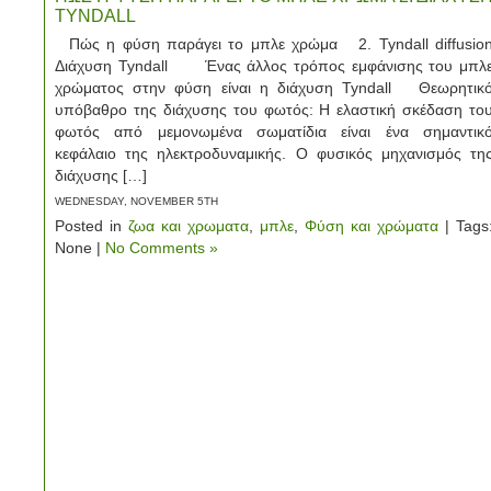
TYNDALL
Πώς η φύση παράγει το μπλε χρώμα 2. Tyndall diffusio
Διάχυση Tyndall Ένας άλλος τρόπος εμφάνισης του μπλ
χρώματος στην φύση είναι η διάχυση Tyndall Θεωρητικ
υπόβαθρο της διάχυσης του φωτός: Η ελαστική σκέδαση το
φωτός από μεμονωμένα σωματίδια είναι ένα σημαντικ
κεφάλαιο της ηλεκτροδυναμικής. Ο φυσικός μηχανισμός τη
διάχυσης […]
WEDNESDAY, NOVEMBER 5TH
Posted in
ζωα και χρωματα
,
μπλε
,
Φύση και χρώματα
| Tags
None |
No Comments »