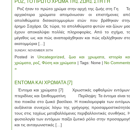
ΡΟΖ, ΤΟ ΠΡΩΤΟ ΧΡΩΜΑ ΤΗΣ ΖΩΗΣ ΣΤΗ ΓΗ
Ροζ ήταν το πρώτο χρώμα στην αρχή της ζωής στη Γη Τ
αρχαιότερα χρώματα απομόνωσαν οι επιστήμονες απ
απολιθώματα δισεκατομμυρίων ετών που βρέθηκαν στη
έρημο Σαχάρα. Ως τώρα, τα απολιθώματα φυτών και ζώων μα
έχουν αποκαλύψει πολλές πληροφορίες. Από το σχήμα, τ
μέγεθος ως και πώς αναπαράχθηκαν και πώς εξελίχθηκαν στ
εκατομμύρια […]
SUNDAY, NOVEMBER 30TH
Posted in
Uncategorized
,
ζωα και χρωματα
,
ιστορία κα
χρώματα
,
ροζ
,
Φύση και χρώματα
| Tags: None |
No Comment
»
ΕΝΤΟΜΑ ΚΑΙ ΧΡΩΜΑΤΑ [7]
Έντομα και χρώματα [7] Χρωστικές οφθαλμών εντόμων
πτεριδίνες και ξανθομματίνη Περίληψη: Τα έντομα είναι τ
πιο ποικίλα στο ζωικό βασίλειο. Η ποικιλομορφία των εντόμω
αυξάνεται συνεχώς λόγω της γρήγορης προσαρμοστικότητά
τους στις ταχέως μεταβαλλόμενες περιβαλλοντικές συνθήκες. 
φυσιολογία των εντόμων παίζει ζωτικό ρόλο στην προσαρμογ
και τις ανταγωνιστικές […]