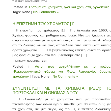
TUESDAY, NOVEMBER 25TH
Posted in
Έντομα και χρώματα
,
ζωα και χρωματα
,
χρωστικές
Tags: None |
No Comments »
Η ΕΠΙΣΤΗΜΗ ΤΟΥ ΧΡΩΜΑΤΟΣ [1]
Η επιστήμη του χρώματος [1] Την δεκαετία του 1660, 
Άγγλος φυσικός και μαθηματικός Ισαάκ Νεύτων ξεκίνησε μι
σειρά πειραμάτων με το ηλιακό φως και τα πρίσματα. Απέδειξ
ότι το διαυγές λευκό φως αποτελείτο από επτά (κατ’ αυτόν
ορατά χρώματα. Επιβεβαιώνοντας επιστημονικά το ορατ
μας φάσμα (τα χρώματα που βλέπουμε στο […]
THURSDAY, NOVEMBER 20TH
Posted in
Αυτοί που ασχολήθηκαν με το χρώμα
Ηλεκτρομαγνητικό φάσμα και Φως
,
λειτουργίες όραση
χρωμάτων
| Tags: None |
No Comments »
ΣΥΝΕΝΤΕΥΞΗ ΜΕ ΤΑ ΧΡΩΜΑΤΑ [ΡΞΕ’]: Τ
ΠΟΡΤΟΚΑΛΙ ΚΑΙ Η ΟΝΟΜΑΣΙΑ ΤΟΥ
Η «Συνέντευξη με τα χρώματα» είναι μια προσπάθει
τακτοποίησης των όσων έχουν ειπωθεί (και θα ειπωθούν) γι
τα χρώματα, σε μια σειρά, ας πούμε, εύπεπτης διδακτική