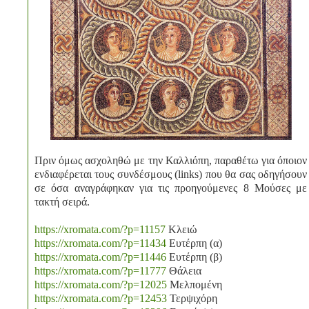
Πριν όμως ασχοληθώ με την Καλλιόπη, παραθέτω για όποιον
ενδιαφέρεται τους συνδέσμους (links) που θα σας οδηγήσουν
σε όσα αναγράφηκαν για τις προηγούμενες 8 Μούσες με
τακτή σειρά.
https://xromata.com/?p=11157
Κλειώ
https://xromata.com/?p=11434
Ευτέρπη (α)
https://xromata.com/?p=11446
Ευτέρπη (β)
https://xromata.com/?p=11777
Θάλεια
https://xromata.com/?p=12025
Μελπομένη
https://xromata.com/?p=12453
Τερψιχόρη