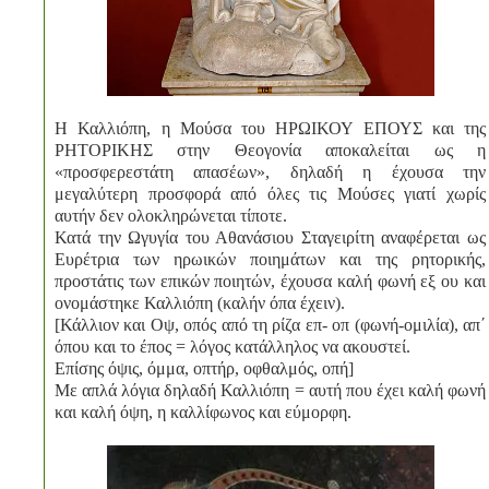
Η Καλλιόπη, η Μούσα του ΗΡΩΙΚΟΥ ΕΠΟΥΣ και της
ΡΗΤΟΡΙΚΗΣ στην Θεογονία αποκαλείται ως η
«προσφερεστάτη απασέων», δηλαδή η έχουσα την
μεγαλύτερη προσφορά από όλες τις Μούσες γιατί χωρίς
αυτήν δεν ολοκληρώνεται τίποτε.
Κατά την Ωγυγία του Αθανάσιου Σταγειρίτη αναφέρεται ως
Ευρέτρια των ηρωικών ποιημάτων και της ρητορικής,
προστάτις των επικών ποιητών, έχουσα καλή φωνή εξ ου και
ονομάστηκε Καλλιόπη (καλήν όπα έχειν).
[Κάλλιον και Οψ, οπός από τη ρίζα επ- οπ (φωνή-ομιλία), απ΄
όπου και το έπος = λόγος κατάλληλος να ακουστεί.
Επίσης όψις, όμμα, οπτήρ, οφθαλμός, οπή]
Με απλά λόγια δηλαδή Καλλιόπη = αυτή που έχει καλή φωνή
και καλή όψη, η καλλίφωνος και εύμορφη.