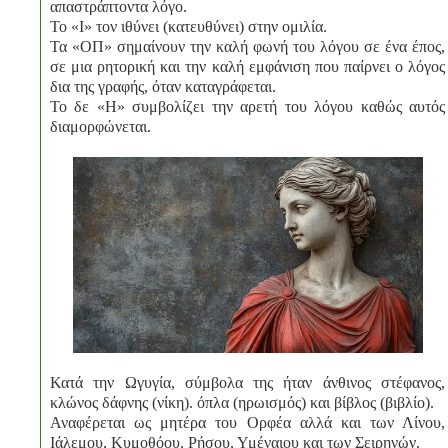
απαστράπτοντα λόγο.
Το «Ι» τον ιθύνει (κατευθύνει) στην ομιλία.
Τα «ΟΠ» σημαίνουν την καλή φωνή του λόγου σε ένα έπος,
σε μια ρητορική και την καλή εμφάνιση που παίρνει ο λόγος
δια της γραφής, όταν καταγράφεται.
Το δε «Η» συμβολίζει την αρετή του λόγου καθώς αυτός
διαμορφώνεται.
Κατά την Ωγυγία, σύμβολα της ήταν άνθινος στέφανος,
κλώνος δάφνης (νίκη). όπλα (ηρωισμός) και βίβλος (βιβλίο).
Αναφέρεται ως μητέρα του Ορφέα αλλά και των Λίνου,
Ιάλεμου, Κυμοθόου, Ρήσου, Υμέναιου και των Σειρηνών.