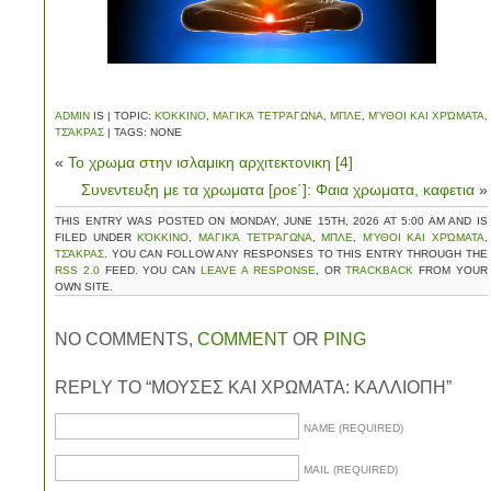
ADMIN
IS | TOPIC:
ΚΌΚΚΙΝΟ
,
ΜΑΓΙΚΆ ΤΕΤΡΆΓΩΝΑ
,
ΜΠΛΕ
,
ΜΎΘΟΙ ΚΑΙ ΧΡΏΜΑΤΑ
,
ΤΣΆΚΡΑΣ
| TAGS: NONE
«
Το χρωμα στην ισλαμικη αρχιτεκτονικη [4]
Συνεντευξη με τα χρωματα [ροε΄]: Φαια χρωματα, καφετια
»
THIS ENTRY WAS POSTED ON MONDAY, JUNE 15TH, 2026 AT 5:00 AM AND IS
FILED UNDER
ΚΌΚΚΙΝΟ
,
ΜΑΓΙΚΆ ΤΕΤΡΆΓΩΝΑ
,
ΜΠΛΕ
,
ΜΎΘΟΙ ΚΑΙ ΧΡΏΜΑΤΑ
,
ΤΣΆΚΡΑΣ
. YOU CAN FOLLOW ANY RESPONSES TO THIS ENTRY THROUGH THE
RSS 2.0
FEED. YOU CAN
LEAVE A RESPONSE
, OR
TRACKBACK
FROM YOUR
OWN SITE.
NO COMMENTS,
COMMENT
OR
PING
REPLY TO “ΜΟΥΣΕΣ ΚΑΙ ΧΡΩΜΑΤΑ: ΚΑΛΛΙΟΠΗ”
NAME (REQUIRED)
MAIL (REQUIRED)