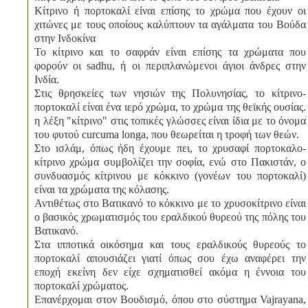
Κίτρινο ή πορτοκαλί είναι επίσης το χρώμα που έχουν οι
χιτώνες με τους οποίους καλύπτουν τα αγάλματα του Βούδα
στην Ινδοκίνα
Το κίτρινο και το σαφράν είναι επίσης τα χρώματα που
φορούν οι sadhu, ή οι περιπλανώμενοι άγιοι άνδρες στην
Ινδία.
Στις θρησκείες των νησιών της Πολυνησίας, το κίτρινο-
πορτοκαλί είναι ένα ιερό χρώμα, το χρώμα της θεϊκής ουσίας.
η λέξη "κίτρινο" στις τοπικές γλώσσες είναι ίδια με το όνομα
του φυτού curcuma longa, που θεωρείται η τροφή των θεών.
Στο ισλάμ, όπως ήδη έχουμε πει, το χρυσαφί πορτοκαλο-
κίτρινο χρώμα συμβολίζει την σοφία, ενώ στο Πακιστάν, ο
συνδυασμός κίτρινου με κόκκινο (γονέων του πορτοκαλί)
είναι τα χρώματα της κόλασης.
Αντιθέτως στο Βατικανό το κόκκινο με το χρυσοκίτρινο είναι
ο βασικός χρωματισμός του εραλδικού θυρεού της πόλης του
Βατικανό.
Στα ιπποτικά οικόσημα και τους εραλδικούς θυρεούς το
πορτοκαλί απουσιάζει γιατί όπως σου έχω αναφέρει την
εποχή εκείνη δεν είχε σχηματισθεί ακόμα η έννοια του
πορτοκαλί χρώματος.
Επανέρχομαι στον Βουδισμό, όπου στο σύστημα Vajrayana,