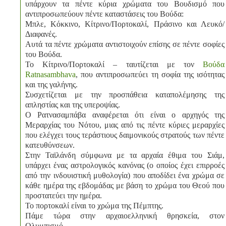
υπάρχουν τα πέντε κύρια χρώματα του Βουδισμό που
αντιπροσωπεύουν πέντε καταστάσεις του Βούδα:
Μπλε, Κόκκινο, Κίτρινο/Πορτοκαλί, Πράσινο και Λευκό/
Διαφανές.
Αυτά τα πέντε χρώματα αντιστοιχούν επίσης σε πέντε σοφίες
του Βούδα.
Το Κίτρινο/Πορτοκαλί – ταυτίζεται με τον
Βούδα
Ratnasambhava
, που αντιπροσωπεύει τη σοφία της ισότητας
και της γαλήνης.
Συσχετίζεται με την προσπάθεια καταπολέμησης της
απληστίας και της υπεροψίας.
Ο Ρατνασαμπάβα αναφέρεται ότι είναι ο αρχηγός της
Μεραρχίας του Νότου, μιας από τις πέντε κύριες μεραρχίες
που ελέγχει τους τεράστιους δαιμονικούς στρατούς των πέντε
κατευθύνσεων.
Στην Ταϊλάνδη σύμφωνα με τα αρχαία έθιμα του Σιάμ,
υπάρχει ένας αστρολογικός κανόνας (ο οποίος έχει επιρροές
από την ινδουιστική μυθολογία) που αποδίδει ένα χρώμα σε
κάθε ημέρα της εβδομάδας με βάση το χρώμα του Θεού που
προστατεύει την ημέρα.
Το πορτοκαλί είναι το χρώμα της Πέμπτης.
Πάμε τώρα στην αρχαιοελληνική θρησκεία, στον
Ολυμπισμό.