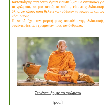
τακτοποίησης των όσων έχουν ειπωθεί (και θα ειπωθούν) για
τα χρώματα, σε μια σειρά, ας πούμε, εύπεπτης διδακτικής
ύλης, για όλους όσοι θέλετε να «μάθετε» τα χρώματα και τον
κόσμο τους.
Η σειρά έχει την μορφή μιας υποτιθέμενης, διδακτικής,
συνέντευξης των χρωμάτων προς τον άνθρωπο.
Συνέντευξη με τα χρώματα
[
ροα΄
]