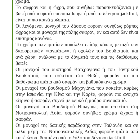
χρώμα.
Το σαφράν και η ώχρα, που συνήθως παρασκευάζονται με
βαφή από το φυτό curcuma longa ή από το δέντρου jackfruit,
είναι τα πιο κοινά χρώματα.
Οι λεγόμενοι μοναχοί του δάσους φορούν συνήθως ρόμπες
ώχρας και οι μοναχοί της πόλης σαφράν, αν και αυτό δεν είναι
επίσημος κανόνας.
Το χρώμα των ιματίων ποικίλλει επίσης κάπως μεταξύ των
διαφορετικών «ταγμάτων», ή σχολών του Βουδισμού, και
ανά χώρα, ανάλογα με τα δόγματά τους και τις διαθέσιμες
βαφές.
Οι μοναχοί του αυστηρού Βατζραγιάνα ή του Ταντρικού
Βουδισμού, που ασκείται στο Θιβέτ, φορούν τα πιο
βαθύχρωμα ιμάτια από σαφράν και βαθυκόκκινο χρώμα.
Οι μοναχοί του βουδισμού Μαχαγιάνα, που ασκείται κυρίως
στην Ιαπωνία, την Κίνα και την Κορέα, φορούν πιο ανοιχτό
κίτρινο ή σαφράν, συχνά με λευκό ή μαύρο συνδυασμό.
Οι μοναχοί του Βουδισμού Hinayana, που ασκείται στη
Νοτιοανατολική Ασία, φορούν συνήθως χρώμα ώχρας ή
σαφράν.
Οι μοναχοί της δασικής παράδοσης στην Ταϊλάνδη και σε
άλλα μέρη της Νοτιοανατολικής Ασίας φορούν ιμάτια από
καφέ ώχρα, βαμμένα από το ξύλο του δέντρου jackfruit.