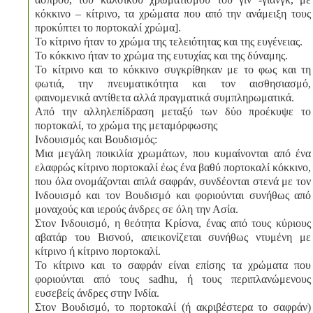
κόκκινο – κίτρινο, τα χρώματα που από την ανάμειξη τους
προκύπτει το πορτοκαλί χρώμα].
Το κίτρινο ήταν το χρώμα της τελειότητας και της ευγένειας.
Το κόκκινο ήταν το χρώμα της ευτυχίας και της δύναμης.
Το κίτρινο και το κόκκινο συγκρίθηκαν με το φως και τη
φωτιά, την πνευματικότητα και τον αισθησιασμό,
φαινομενικά αντίθετα αλλά πραγματικά συμπληρωματικά.
Από την αλληλεπίδραση μεταξύ των δύο προέκυψε το
πορτοκαλί, το χρώμα της μεταμόρφωσης
Ινδουισμός και Βουδισμός:
Μια μεγάλη ποικιλία χρωμάτων, που κυμαίνονται από ένα
ελαφρώς κίτρινο πορτοκαλί έως ένα βαθύ πορτοκαλί κόκκινο,
που όλα ονομάζονται απλά σαφράν, συνδέονται στενά με τον
Ινδουισμό και τον Βουδισμό και φοριούνται συνήθως από
μοναχούς και ιερούς άνδρες σε όλη την Ασία.
Στον Ινδουισμό, η θεότητα Κρίσνα, ένας από τους κύριους
αβατάρ του Βισνού, απεικονίζεται συνήθως ντυμένη με
κίτρινο ή κίτρινο πορτοκαλί.
Το κίτρινο και το σαφράν είναι επίσης τα χρώματα που
φοριούνται από τους sadhu, ή τους περιπλανώμενους
ευσεβείς άνδρες στην Ινδία.
Στον Βουδισμό, το πορτοκαλί (ή ακριβέστερα το σαφράν)