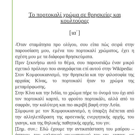
To πορτοκαλί χρώμα σε θρησκείες και
κουλτούρες
[ια΄]
-Όταν σταμάτησα προ ολίγου, σου είπα πώς σειρά στην
παρουσίαση μου, εμένα του πορτοκαλί χρώματος, έχει η
σχέση μου με τα διάφορα θρησκεύματα.
Πριν ξεκινήσω αυτό το θέμα, σου παρουσιάζω έναν μικρό
σχετικό πρόλογο που αναγράφεται επί αυτού στην Wikipedia:
Στον Κομφουκιανισμό, την θρησκεία και την φιλοσοφία της
αρχαίας Κίνας, το πορτοκαλί ήταν το χρώμα της
μεταμόρφωσης.
Στην Κίνα και την Ινδία, το χρώμα πήρε το όνομά του όχι από
τον πορτοκαλί καρπό, το φρούτο πορτοκάλι, αλλά από το
σαφράν, την καλύτερη και πιο ακριβή βαφή στην Ασία.
Σύμφωνα με τον Κομφουκιανισμό, η ύπαρξη διέπεται από
την αλληλεπίδραση της αρσενικής ενεργητικής αρχής, του
γιανγκ, και της θηλυκής παθητικής αρχής, του γιν.
[Σημ. συν.: Εδώ έχουμε την αντικατάσταση του μαύρου –
άσπρου, του καλσικού χρωματισμού του γιν -γιανγκ, με