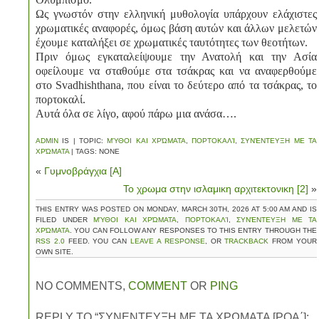
Ως γνωστόν στην ελληνική μυθολογία υπάρχουν ελάχιστες
χρωματικές αναφορές, όμως βάση αυτών και άλλων μελετών
έχουμε καταλήξει σε χρωματικές ταυτότητες των θεοτήτων.
Πριν όμως εγκαταλείψουμε την Ανατολή και την Ασία
οφείλουμε να σταθούμε στα τσάκρας και να αναφερθούμε
στο Svadhishthana, που είναι το δεύτερο από τα τσάκρας, το
πορτοκαλί.
Αυτά όλα σε λίγο, αφού πάρω μια ανάσα….
ADMIN
IS | TOPIC:
ΜΎΘΟΙ ΚΑΙ ΧΡΏΜΑΤΑ
,
ΠΟΡΤΟΚΑΛΊ
,
ΣΥΝΈΝΤΕΥΞΗ ΜΕ ΤΑ
ΧΡΏΜΑΤΑ
| TAGS: NONE
«
Γυμνοβράγχια [Α]
Το χρωμα στην ισλαμικη αρχιτεκτονικη [2]
»
THIS ENTRY WAS POSTED ON MONDAY, MARCH 30TH, 2026 AT 5:00 AM AND IS
FILED UNDER
ΜΎΘΟΙ ΚΑΙ ΧΡΏΜΑΤΑ
,
ΠΟΡΤΟΚΑΛΊ
,
ΣΥΝΈΝΤΕΥΞΗ ΜΕ ΤΑ
ΧΡΏΜΑΤΑ
. YOU CAN FOLLOW ANY RESPONSES TO THIS ENTRY THROUGH THE
RSS 2.0
FEED. YOU CAN
LEAVE A RESPONSE
, OR
TRACKBACK
FROM YOUR
OWN SITE.
NO COMMENTS,
COMMENT
OR
PING
REPLY TO “ΣΥΝΕΝΤΕΥΞΗ ΜΕ ΤΑ ΧΡΩΜΑΤΑ [ΡΟΑ΄]: