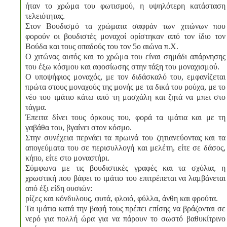
ήταν το χρώμα του φωτισμού, η υψηλότερη κατάσταση
τελειότητας.
Στον Βουδισμό τα χρώματα σαφράν των χιτώνων που
φορούν οι βουδιστές μοναχοί ορίστηκαν από τον ίδιο τον
Βούδα και τους οπαδούς του τον 5ο αιώνα π.Χ.
Ο χιτώνας αυτός και το χρώμα του είναι σημάδι απάρνησης
του έξω κόσμου και αφοσίωσης στην τάξη του μοναχισμού.
Ο υποψήφιος μοναχός, με τον διδάσκαλό του, εμφανίζεται
πρώτα στους μοναχούς της μονής με τα δικά του ρούχα, με το
νέο του ιμάτιο κάτω από τη μασχάλη και ζητά να μπει στο
τάγμα.
Έπειτα δίνει τους όρκους του, φορά τα ιμάτια και με τη
γαβάθα του, βγαίνει στον κόσμο.
Στην συνέχεια περνάει τα πρωινά του ζητιανεύοντας και τα
απογεύματα του σε περισυλλογή και μελέτη, είτε σε δάσος,
κήπο, είτε στο μοναστήρι.
Σύμφωνα με τις βουδιστικές γραφές και τα σχόλια, η
χρωστική που βάφει το ιμάτιο του επιτρέπεται να λαμβάνεται
από έξι είδη ουσιών:
ρίζες και κόνδυλους, φυτά, φλοιό, φύλλα, άνθη και φρούτα.
Τα ιμάτια κατά την βαφή τους πρέπει επίσης να βράζονται σε
νερό για πολλή ώρα για να πάρουν το σωστό βαθυκίτρινο