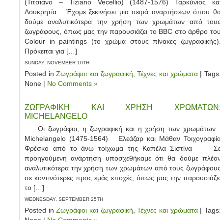
(Τιτσιάνο – Tiziano Vecelliο) (1487-1576) Ταρκύνιος κα
Λουκρητία Έχομε ξεκινήσει μια σειρά αναρτήσεων όπου θ
δούμε αναλυτικότερα την χρήση των χρωμάτων από του
ζωγράφους, όπως μας την παρουσιάζει το BBC στο άρθρο το
Colour in paintings (το χρώμα στους πίνακες ζωγραφικής)
Πρόκειται για […]
SUNDAY, NOVEMBER 10TH
Posted in
Ζωγράφοι και ζωγραφική
,
Τέχνες και χρώματα
| Tags
None |
No Comments »
ΖΩΓΡΑΦΙΚΗ ΚΑΙ ΧΡΗΣΗ ΧΡΩΜΑΤΩΝ
MICHELANGELO
Οι ζωγράφοι, η ζωγραφική και η χρήση των χρωμάτω
Michelangelo (1475-1564) Ελεάζαρ και Μάθαν Τοιχογραφί
Φρέσκο από το άνω τοίχωμα της Καπέλα Σιστίνα Σ
προηγούμενη ανάρτηση υποσχεθήκαμε ότι θα δούμε πλέο
αναλυτικότερα την χρήση των χρωμάτων από τους ζωγράφου
σε κοντινότερες προς εμάς εποχές, όπως μας την παρουσιάζε
το […]
WEDNESDAY, SEPTEMBER 25TH
Posted in
Ζωγράφοι και ζωγραφική
,
Τέχνες και χρώματα
| Tags