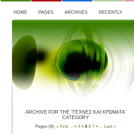
HOME
PAGES
ARCHIVES
RECENTLY
ARCHIVE FOR THE 'ΤΈΧΝΕΣ ΚΑΙ ΧΡΏΜΑΤΑ'
CATEGORY
Pages (8):
« First
...
«
3
4
5
6
7
»
...
Last »