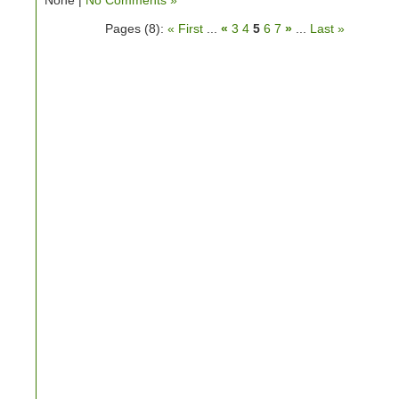
None |
No Comments »
Pages (8):
« First
...
«
3
4
5
6
7
»
...
Last »