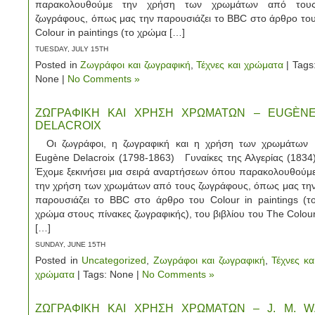
παρακολουθούμε την χρήση των χρωμάτων από του
ζωγράφους, όπως μας την παρουσιάζει το BBC στο άρθρο το
Colour in paintings (το χρώμα […]
TUESDAY, JULY 15TH
Posted in
Ζωγράφοι και ζωγραφική
,
Τέχνες και χρώματα
| Tags
None |
No Comments »
ΖΩΓΡΑΦΙΚΗ ΚΑΙ ΧΡΗΣΗ ΧΡΩΜΑΤΩΝ – EUGÈN
DELACROIX
Οι ζωγράφοι, η ζωγραφική και η χρήση των χρωμάτω
Eugène Delacroix (1798-1863) Γυναίκες της Αλγερίας (1834
Έχομε ξεκινήσει μια σειρά αναρτήσεων όπου παρακολουθούμ
την χρήση των χρωμάτων από τους ζωγράφους, όπως μας τη
παρουσιάζει το BBC στο άρθρο του Colour in paintings (τ
χρώμα στους πίνακες ζωγραφικής), του βιβλίου του The Colou
[…]
SUNDAY, JUNE 15TH
Posted in
Uncategorized
,
Ζωγράφοι και ζωγραφική
,
Τέχνες κα
χρώματα
| Tags: None |
No Comments »
ΖΩΓΡΑΦΙΚΗ ΚΑΙ ΧΡΗΣΗ ΧΡΩΜΑΤΩΝ – J. M. W