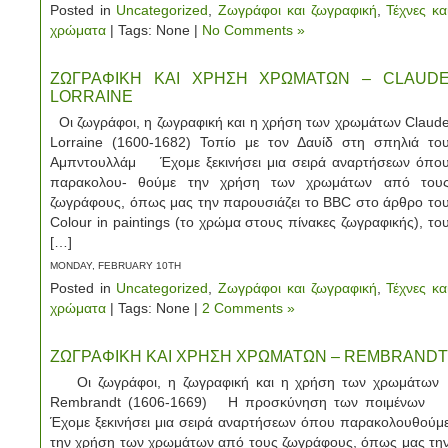
Posted in
Uncategorized
,
Ζωγράφοι και ζωγραφική
,
Τέχνες κα
χρώματα
| Tags: None |
No Comments »
ΖΩΓΡΑΦΙΚΗ ΚΑΙ ΧΡΗΣΗ ΧΡΩΜΑΤΩΝ – CLAUD
LORRAINE
Οι ζωγράφοι, η ζωγραφική και η χρήση των χρωμάτων Claud
Lorraine (1600-1682) Τοπίο με τον Δαυίδ στη σπηλιά το
Αμπντουλλάμ Έχομε ξεκινήσει μια σειρά αναρτήσεων όπο
παρακολου- θούμε την χρήση των χρωμάτων από του
ζωγράφους, όπως μας την παρουσιάζει το BBC στο άρθρο το
Colour in paintings (το χρώμα στους πίνακες ζωγραφικής), το
[…]
MONDAY, FEBRUARY 10TH
Posted in
Uncategorized
,
Ζωγράφοι και ζωγραφική
,
Τέχνες κα
χρώματα
| Tags: None |
2 Comments »
ΖΩΓΡΑΦΙΚΗ ΚΑΙ ΧΡΗΣΗ ΧΡΩΜΑΤΩΝ – REMBRANDT
Οι ζωγράφοι, η ζωγραφική και η χρήση των χρωμάτω
Rembrandt (1606-1669) Η προσκύνηση των ποιμένω
Έχομε ξεκινήσει μια σειρά αναρτήσεων όπου παρακολουθούμ
την χρήση των χρωμάτων από τους ζωγράφους, όπως μας τη