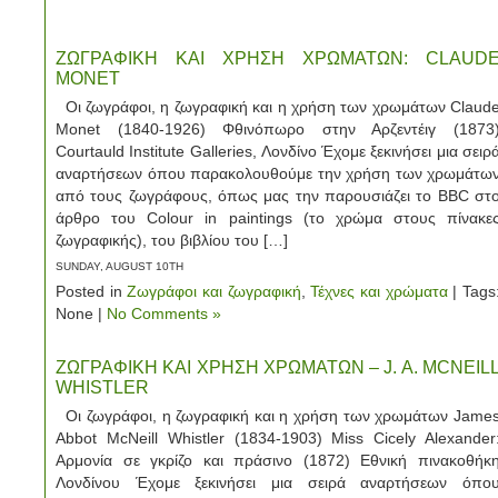
ΖΩΓΡΑΦΙΚΗ ΚΑΙ ΧΡΗΣΗ ΧΡΩΜΑΤΩΝ: CLAUD
MONET
Οι ζωγράφοι, η ζωγραφική και η χρήση των χρωμάτων Claud
Monet (1840-1926) Φθινόπωρο στην Αρζεντέιγ (1873
Courtauld Institute Galleries, Λονδίνο Έχομε ξεκινήσει μια σειρ
αναρτήσεων όπου παρακολουθούμε την χρήση των χρωμάτω
από τους ζωγράφους, όπως μας την παρουσιάζει το BBC στ
άρθρο του Colour in paintings (το χρώμα στους πίνακε
ζωγραφικής), του βιβλίου του […]
SUNDAY, AUGUST 10TH
Posted in
Ζωγράφοι και ζωγραφική
,
Τέχνες και χρώματα
| Tags
None |
No Comments »
ΖΩΓΡΑΦΙΚΗ ΚΑΙ ΧΡΗΣΗ ΧΡΩΜΑΤΩΝ – J. A. MCNEIL
WHISTLER
Οι ζωγράφοι, η ζωγραφική και η χρήση των χρωμάτων Jame
Abbot McNeill Whistler (1834-1903) Miss Cicely Alexander
Αρμονία σε γκρίζο και πράσινο (1872) Εθνική πινακοθήκ
Λονδίνου Έχομε ξεκινήσει μια σειρά αναρτήσεων όπο