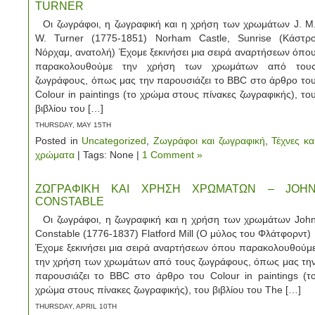
TURNER
Οι ζωγράφοι, η ζωγραφική και η χρήση των χρωμάτων J. Μ
W. Turner (1775-1851) Norham Castle, Sunrise (Κάστρ
Νόρχαμ, ανατολή) Έχομε ξεκινήσει μια σειρά αναρτήσεων όπο
παρακολουθούμε την χρήση των χρωμάτων από του
ζωγράφους, όπως μας την παρουσιάζει το BBC στο άρθρο το
Colour in paintings (το χρώμα στους πίνακες ζωγραφικής), το
βιβλίου του […]
THURSDAY, MAY 15TH
Posted in
Uncategorized
,
Ζωγράφοι και ζωγραφική
,
Τέχνες κα
χρώματα
| Tags: None |
1 Comment »
ΖΩΓΡΑΦΙΚΗ ΚΑΙ ΧΡΗΣΗ ΧΡΩΜΑΤΩΝ – JOH
CONSTABLE
Οι ζωγράφοι, η ζωγραφική και η χρήση των χρωμάτων Joh
Constable (1776-1837) Flatford Mill (Ο μύλος του Φλάτφορντ
Έχομε ξεκινήσει μια σειρά αναρτήσεων όπου παρακολουθούμ
την χρήση των χρωμάτων από τους ζωγράφους, όπως μας τη
παρουσιάζει το BBC στο άρθρο του Colour in paintings (τ
χρώμα στους πίνακες ζωγραφικής), του βιβλίου του The […]
THURSDAY, APRIL 10TH