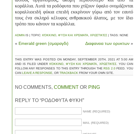
κοράλλια. Αυτά τα ροδόφυτα που χτίζουν ύφαλο ονομάζονται
κοραλλιοειδή φύκια επειδή εκκρίνουν γύρω από τον εαυτό
τους ένα σκληρό κέλυφος ανθρακικού άλατος, με τον ίδιο
τρόπο που κάνουν τα κοράλλια.
ADMIN
IS | TOPIC:
ΚΌΚΚΙΝΟ
,
ΦΎΣΗ ΚΑΙ ΧΡΏΜΑΤΑ
,
ΧΡΩΣΤΙΚΈΣ
| TAGS: NONE
«
Emerald green (σμαραγδι)
Διαφανεια των ορυκτων
»
THIS ENTRY WAS POSTED ON MONDAY, SEPTEMBER 20TH, 2021 AT 5:00 AM
AND IS FILED UNDER
ΚΌΚΚΙΝΟ
,
ΦΎΣΗ ΚΑΙ ΧΡΏΜΑΤΑ
,
ΧΡΩΣΤΙΚΈΣ
. YOU CAN
FOLLOW ANY RESPONSES TO THIS ENTRY THROUGH THE
RSS 2.0
FEED. YOU
CAN
LEAVE A RESPONSE
, OR
TRACKBACK
FROM YOUR OWN SITE.
NO COMMENTS,
COMMENT
OR
PING
REPLY TO “ΡΟΔΟΦΥΤΑ ΦΥΚΗ”
NAME (REQUIRED)
MAIL (REQUIRED)