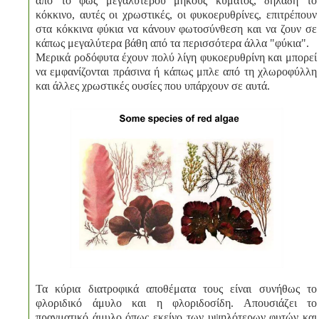
από το φως μεγαλύτερου μήκους κύματος, δηλαδή το
κόκκινο, αυτές οι χρωστικές, οι φυκοερυθρίνες, επιτρέπουν
στα κόκκινα φύκια να κάνουν φωτοσύνθεση και να ζουν σε
κάπως μεγαλύτερα βάθη από τα περισσότερα άλλα "φύκια".
Μερικά ροδόφυτα έχουν πολύ λίγη φυκοερυθρίνη και μπορεί
να εμφανίζονται πράσινα ή κάπως μπλε από τη χλωροφύλλη
και άλλες χρωστικές ουσίες που υπάρχουν σε αυτά.
Τα κύρια διατροφικά αποθέματα τους είναι συνήθως το
φλοριδικό άμυλο και η φλοριδοσίδη. Απουσιάζει το
πραγματικό άμυλο όπως εκείνο των υψηλότερων φυτών και