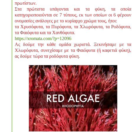
πρωτίστων.
Στα πρώτιστα υπάγονται και τα φύκη, τα οποία
κατηγοριοποιούνται σε 7 τύπους, εκ των οποίων οι 6 φέρουν
ονομασίες ανάλογες με το κυρίαρχο χρώμα τους, ήτοι:
τα Χρυσόφυτα, τα Πυρόφυτα, τα Χλωρόφυτα, τα Ροδόφυτα,
τα Φαιόφυτα και τα Χανθόφυτα.
https://xromata.com/?p=12096
Ας δούμε την κάθε ομάδα χωριστά. Ξεκινήσαμε με τα
Χλωρόφυτα, συνεχίσαμε με τα Φαιόφυτα (ή καφετιά φύκη),
ας δούμε τώρα τα ροδόφυτα φύκη.