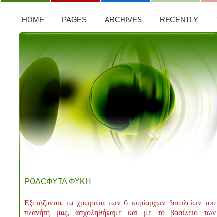
HOME
PAGES
ARCHIVES
RECENTLY
ΡΟΔΟΦΥΤΑ ΦΥΚΗ
Εξετάζοντας τα χρώματα των 6 κυρίαρχων βασιλείων του
πλανήτη μας, ασχοληθήκαμε και με το βασίλειο των