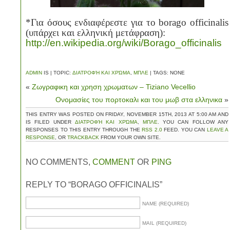
*Για όσους ενδιαφέρεστε για το
borago
officinalis
(υπάρχει και ελληνική μετάφραση):
http://en.wikipedia.org/wiki/Borago_officinalis
ADMIN
IS | TOPIC:
ΔΙΑΤΡΟΦΉ ΚΑΙ ΧΡΏΜΑ
,
ΜΠΛΕ
| TAGS: NONE
«
Ζωγραφικη και χρηση χρωματων – Tiziano Vecellio
Ονομασίες του πορτοκαλι και του μωβ στα ελληνικα
»
THIS ENTRY WAS POSTED ON FRIDAY, NOVEMBER 15TH, 2013 AT 5:00 AM AND
IS FILED UNDER
ΔΙΑΤΡΟΦΉ ΚΑΙ ΧΡΏΜΑ
,
ΜΠΛΕ
. YOU CAN FOLLOW ANY
RESPONSES TO THIS ENTRY THROUGH THE
RSS 2.0
FEED. YOU CAN
LEAVE A
RESPONSE
, OR
TRACKBACK
FROM YOUR OWN SITE.
NO COMMENTS,
COMMENT
OR
PING
REPLY TO “BORAGO OFFICINALIS”
NAME (REQUIRED)
MAIL (REQUIRED)