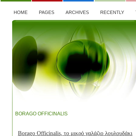
HOME
PAGES
ARCHIVES
RECENTLY
BORAGO OFFICINALIS
Borago
Officinalis
, το μικρό γαλάζιο λουλουδάκι