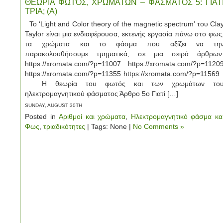
ΘΕΩΡΙΑ ΦΩΤΌΣ, ΧΡΩΜΑΤΩΝ – ΦΑΣΜΑΤΟΣ 5: ΓΙΑΤ
ΤΡΙΑ; (Α)
Το ‘Light and Color theory of the magnetic spectrum’ του Cla
Taylor είναι μια ενδιαφέρουσα, εκτενής εργασία πάνω στο φως
τα χρώματα και το φάσμα που αξίζει να τη
παρακολουθήσουμε τμηματικά, σε μια σειρά άρθρων
https://xromata.com/?p=11007 https://xromata.com/?p=1120
https://xromata.com/?p=11355 https://xromata.com/?p=1156
Η θεωρία του φωτός και των χρωμάτων το
ηλεκτρομαγνητικού φάσματος Άρθρο 5ο Γιατί […]
SUNDAY, AUGUST 30TH
Posted in
Αριθμοί και χρώματα
,
Ηλεκτρομαγνητικό φάσμα κα
Φως
,
τριαδικότητες
| Tags: None |
No Comments »