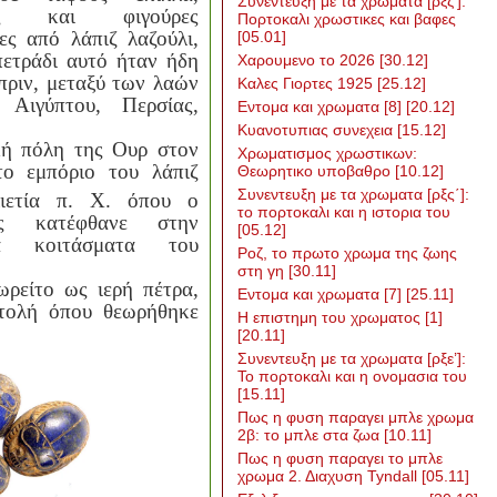
Συνεντευξη με τα χρωματα [ρξζ’]:
νες και φιγούρες
Πορτοκαλι χρωστικες και βαφες
ες από λάπιζ λαζούλι,
[05.01]
ετράδι αυτό ήταν ήδη
Χαρουμενο το 2026
[30.12]
 πριν, μεταξύ των λαών
Καλες Γιορτες 1925
[25.12]
 Αιγύπτου, Περσίας,
Εντομα και χρωματα [8]
[20.12]
Κυανοτυπιας συνεχεια
[15.12]
κή πόλη της Ουρ στον
Χρωματισμος χρωστικων:
το εμπόριο του λάπιζ
Θεωρητικο υποβαθρο
[10.12]
Συνεντευξη με τα χρωματα [ρξς΄]:
ιετία π. Χ. όπου ο
το πορτοκαλι και η ιστορια του
ος κατέφθανε στην
[05.12]
 κοιτάσματα του
Ροζ, το πρωτο χρωμα της ζωης
στη γη
[30.11]
ωρείτο ως ιερή πέτρα,
Εντομα και χρωματα [7]
[25.11]
ατολή όπου θεωρήθηκε
Η επιστημη του χρωματος [1]
[20.11]
Συνεντευξη με τα χρωματα [ρξε’]:
Το πορτοκαλι και η ονομασια του
[15.11]
Πως η φυση παραγει μπλε χρωμα
2β: το μπλε στα ζωα
[10.11]
Πως η φυση παραγει το μπλε
χρωμα 2. Διαχυση Tyndall
[05.11]