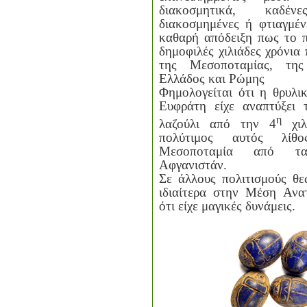
διακοσμητικά, καδέ
διακοσμημένες ή φτιαγμέν
καθαρή απόδειξη πως το π
δημοφιλές χιλιάδες χρόνια
της Μεσοποταμίας, της
Ελλάδος και Ρώμης
Φημολογείται ότι η θρυλι
Ευφράτη είχε αναπτύξει 
η
λαζούλι από την 4
χιλ
πολύτιμος αυτός λίθ
Μεσοποταμία από τα
Αφγανιστάν.
Σε άλλους πολιτισμούς θε
ιδιαίτερα στην Μέση Αν
ότι είχε μαγικές δυνάμεις.