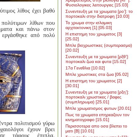
Χρωματισμος στην βιολογια [ΚΓ΄]:
Φυσιολογικες λειτουργιες
[15.03]
τιμος λίθος έχει βαθύ
Συνεντευξη με τα χρωματα [ρο’]: το
πορτοκαλι στην διατροφη
[10.03]
 πολύτιμων λίθων που
To χρωμα στην ισλαμικη
αρχιτεκτονικη [1]
[05.03]
ήματα και πάνω στον
Η επιστημη του χρωματος [3]
α εργάσθηκε από πολύ
[25.02]
Μπλε βιοχρωστικες (συμπερασμα)
[20.02]
Συνεντευξη με τα χρωματα [ρξθ’]:
πορτοκαλι ζωα και φυτα
[15.02]
17α Γενεθλια
[10.02]
Μπλε χρωστικες στα ζωα
[05.02]
Η επιστημη του χρωματος [2]
[30.01]
Συνεντευξη με τα χρωματα [ρξη’]:
πορτοκαλι χρωστικες / βαφες
(συμπληρωμα)
[25.01]
Μπλε χρωματισμος φυτων
[20.01]
Πως τα χρωματα επηρεαζουν τον
κινηματογραφο
[15.01]
έντρα πολιτισμού γύρω
Περισσοτερα απο οσα βλεπει το
χαιολόγοι έχουν βρει
ματι [Β]
[10.01]
σε τάφους έπιπλα,