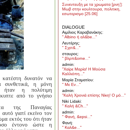
Συνεντευξη με τα χρωματα [ρνη’]:
Μωβ στην κουλτουρα, πολιτικη,
εσωτερισμο
[25.06]
DIALOGUE
Aιμίλιος Καραβανάκης:
" Albino ή αλ&be..."
Λευτέρης:
" Σχετ&..."
σταυρος:
" βλρπ&ome..."
admin:
"Χαίρε Μαρία! Η Μούσα
Καλλιόπη..."
 κατέστη δυνατόν να
Μαρία Σταματίου:
α συνθετικά, η μόνη
" Με Εν..."
να ήταν η πολύτιμη
admin:
έκυπτε από το γνήσιο
"Καλή Χρονιά επίσης Νίκη! Ο μό..."
Niki Lidaki:
" Καλή &Ch..."
τα της Παναγίας
admin:
αυτό γιατί εκείνο τον
" Φανή, &epsi..."
ώμα εκτός του ότι ήταν
Φανή:
τόσο έντονο ώστε η
" Καλ&e..."