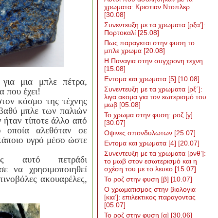
χρωματα: Κριστιαν Ντοπλερ
[30.08]
Συνεντευξη με τα χρωματα [ρξα’]:
Πορτοκαλί
[25.08]
Πως παραγεται στην φυση το
μπλε χρωμα
[20.08]
Η Παναγια στην συγχρονη τεχνη
[15.08]
Εντομα και χρωματα [5]
[10.08]
 για μια μπλε πέτρα,
Συνεντευξη με τα χρωματα [ρξ΄]:
 που έχει!
λιγα ακομα για τον εωτερισμό του
στον κόσμο της τέχνης
μωβ
[05.08]
 βαθύ μπλε των παλιών
Το χρωμα στην φυση: ροζ [γ]
 ήταν τίποτε άλλο από
[30.07]
το οποία αλεθόταν σε
Οψινες σπονδυλωτων
[25.07]
κάποιο υγρό μέσο ώστε
Εντομα και χρωματα [4]
[20.07]
Συνεντευξη με τα χρωματα [ρνθ’]:
ής αυτό πετράδι
το μωβ στον εσωτερισμό και η
σε να χρησιμοποιηθεί
σχέση του με το λευκο
[15.07]
τινοβόλες ακουαρέλες,
Το ροζ στην φυση [β]
[10.07]
Ο χρωματισμος στην βιολογια
[κια’]: επιλεκτικος παραγοντας
[05.07]
Το ροζ στην φυση [α]
[30.06]