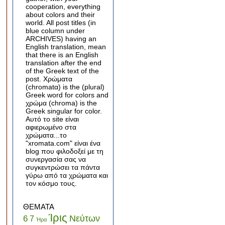
cooperation, everything
about colors and their
world. All post titles (in
blue column under
ARCHIVES) having an
English translation, mean
that there is an English
translation after the end
of the Greek text of the
post. Χρώματα
(chromatα) is the (plural)
Greek word for colors and
χρώμα (chroma) is the
Greek singular for color.
Αυτό το site είναι
αφιερωμένο στα
χρώματα...το
"xromata.com" είναι ένα
blog που φιλοδοξεί με τη
συνεργασία σας να
συγκεντρώσει τα πάντα
γύρω από τα χρώματα και
τον κόσμο τους.
ΘΕΜΑΤΑ
Ίρις
Νεύτων
6
7
Ήρα