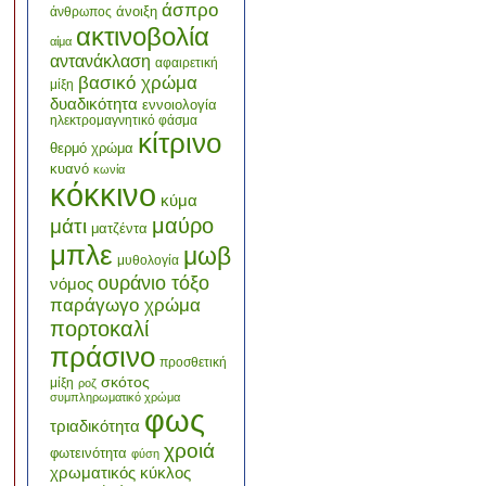
άσπρο
άνοιξη
άνθρωπος
ακτινοβολία
αίμα
αντανάκλαση
αφαιρετική
βασικό χρώμα
μίξη
δυαδικότητα
εννοιολογία
ηλεκτρομαγνητικό φάσμα
κίτρινο
θερμό χρώμα
κυανό
κωνία
κόκκινο
κύμα
μαύρο
μάτι
ματζέντα
μπλε
μωβ
μυθολογία
ουράνιο τόξο
νόμος
παράγωγο χρώμα
πορτοκαλί
πράσινο
προσθετική
σκότος
μίξη
ροζ
συμπληρωματικό χρώμα
φως
τριαδικότητα
χροιά
φωτεινότητα
φύση
χρωματικός κύκλος