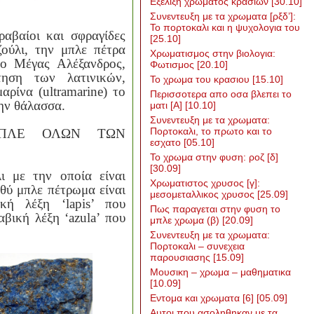
Εξελιξη χρωματος κρασιων
[30.10]
Συνεντευξη με τα χρωματα [ρξδ’]:
Το πορτοκαλι και η ψυχολογια του
ραβαίοι και σφραγίδες
[25.10]
ούλι, την μπλε πέτρα
Χρωματισμος στην βιολογια:
ο Μέγας Αλέξανδρος,
Φωτισμος
[20.10]
τηση των λατινικών,
Το χρωμα του κρασιου
[15.10]
αρίνα (
ultramarine
) το
Περισσοτερα απο οσα βλεπει το
την θάλασσα.
ματι [Α]
[10.10]
Συνεντευξη με τα χρωματα:
Πορτοκαλι, το πρωτο και το
ΜΠΛΕ ΟΛΩΝ ΤΩΝ
εσχατο
[05.10]
Το χρωμα στην φυση: ροζ [δ]
[30.09]
ι με την οποία είναι
Χρωματιστος χρυσος [γ]:
θύ μπλε πέτρωμα είναι
μεσομεταλλικος χρυσος
[25.09]
ική λέξη ‘
lapis
’ που
Πως παραγεται στην φυση το
αβική λέξη ‘
azula
’ που
μπλε χρωμα (β)
[20.09]
Συνεντευξη με τα χρωματα:
Πορτοκαλι – συνεχεια
παρουσιασης
[15.09]
Μουσικη – χρωμα – μαθηματικα
[10.09]
Εντομα και χρωματα [6]
[05.09]
Αυτοι που ασοληθηκαν με τα