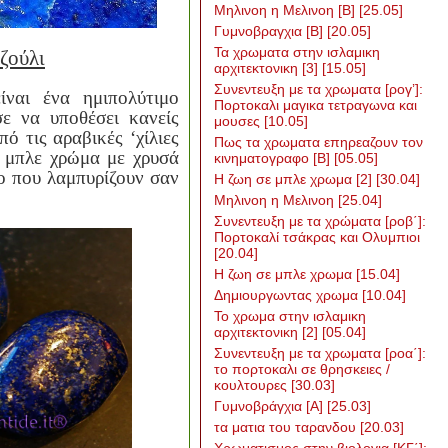
Μηλινοη η Μελινοη [Β]
[25.05]
Γυμνοβραγχια [Β]
[20.05]
Τα χρωματα στην ισλαμικη
ζούλι
αρχιτεκτονικη [3]
[15.05]
Συνεντευξη με τα χρωματα [ρογ’]:
ίναι ένα ημιπολύτιμο
Πορτοκαλι μαγικα τετραγωνα και
ε να υποθέσει κανείς
μουσες
[10.05]
πό τις αραβικές ‘χίλιες
Πως τα χρωματα επηρεαζουν τον
ύ μπλε χρώμα με χρυσά
κινηματογραφο [Β]
[05.05]
ο που λαμπυρίζουν σαν
H ζωη σε μπλε χρωμα [2]
[30.04]
Μηλινοη η Μελινοη
[25.04]
Συνεντευξη με τα χρώματα [ροβ΄]:
Πορτοκαλί τσάκρας και Ολυμπιοι
[20.04]
Η ζωη σε μπλε χρωμα
[15.04]
Δημιουργωντας χρωμα
[10.04]
Το χρωμα στην ισλαμικη
αρχιτεκτονικη [2]
[05.04]
Συνεντευξη με τα χρωματα [ροα΄]:
το πορτοκαλι σε θρησκειες /
κουλτουρες
[30.03]
Γυμνοβράγχια [Α]
[25.03]
τα ματια του ταρανδου
[20.03]