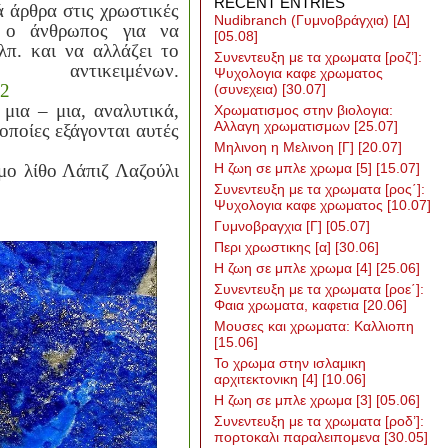
RECENT ENTRIES
 άρθρα στις χρωστικές
Nudibranch (Γυμνοβράγχια) [Δ]
ί ο άνθρωπος για να
[05.08]
λπ. και να αλλάζει το
Συνεντευξη με τα χρωματα [ροζ’]:
αντικειμένων.
Ψυχολογια καφε χρωματος
82
(συνεχεια)
[30.07]
μια – μια, αναλυτικά,
Χρωματισμος στην βιολογια:
Αλλαγη χρωματισμων
[25.07]
 οποίες εξάγονται αυτές
Μηλινοη η Μελινοη [Γ]
[20.07]
μο λίθο Λάπιζ Λαζούλι
Η ζωη σε μπλε χρωμα [5]
[15.07]
Συνεντευξη με τα χρωματα [ρος΄]:
Ψυχολογια καφε χρωματος
[10.07]
Γυμνοβραγχια [Γ]
[05.07]
Περι χρωστικης [α]
[30.06]
Η ζωη σε μπλε χρωμα [4]
[25.06]
Συνεντευξη με τα χρωματα [ροε΄]:
Φαια χρωματα, καφετια
[20.06]
Μουσες και χρωματα: Καλλιοπη
[15.06]
Το χρωμα στην ισλαμικη
αρχιτεκτονικη [4]
[10.06]
Η ζωη σε μπλε χρωμα [3]
[05.06]
Συνεντευξη με τα χρωματα [ροδ’]:
πορτοκαλι παραλειπομενα
[30.05]