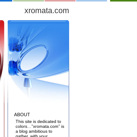
xromata.com
ABOUT
This site is dedicated to
colors…”xromata.com” is
a blog ambitious to
gather, with your