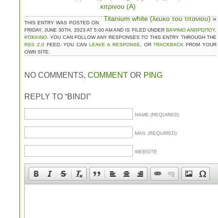
κιτρινου (Α)
Titanium white (λευκο του τιτανιου)
»
THIS ENTRY WAS POSTED ON
FRIDAY, JUNE 30TH, 2023 AT 5:00 AM AND IS FILED UNDER
ΒΆΨΙΜΟ ΑΝΘΡΏΠΟΥ
,
ΚΌΚΚΙΝΟ
. YOU CAN FOLLOW ANY RESPONSES TO THIS ENTRY THROUGH THE
RSS 2.0
FEED. YOU CAN
LEAVE A RESPONSE
, OR
TRACKBACK
FROM YOUR
OWN SITE.
NO COMMENTS,
COMMENT
OR
PING
REPLY TO “BINDI”
NAME (REQUIRED)
MAIL (REQUIRED)
WEBSITE