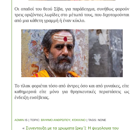
Οι οπαδοί του θεού Σίβα, για παράδειγμα, συνήθως φορούν
τρεις οριζόντιες λωρίδες στο μέτωπό τους, που διχοτομούνται
από μια κάθετη γραμμή ή έναν κύκλο.
Το τίλακ φοριέται τόσο από άντρες όσο και από γυναίκες, είτε
καθημερινά είτε μόνο για θρησκευτικές περιστάσεις ως
ένδειξη ευσέβειας.
ADMIN
IS | TOPIC:
ΒΆΨΙΜΟ ΑΝΘΡΏΠΟΥ
,
ΚΌΚΚΙΝΟ
| TAGS: NONE
«
Συνεντευξη με τα χρωματα [ρκγ΄]: Η ψυχολογια του