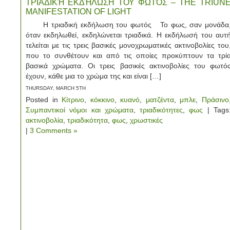
TΡΙΑΔΙΚΉ ΕΚΔΉΛΩΣΗ ΤΟΥ ΦΩΤΌΣ – THE TRIUN
MANIFESTATION OF LIGHT
Η τριαδική εκδήλωση του φωτός Το φως, σαν μονάδα
όταν εκδηλωθεί, εκδηλώνεται τριαδικά. Η εκδήλωσή του αυτ
τελείται με τις τρεις βασικές μονοχρωματικές ακτινοβολίες του
που το συνθέτουν και από τις οποίες προκύπτουν τα τρί
βασικά χρώματα. Οι τρεις βασικές ακτινοβολίες του φωτό
έχουν, κάθε μια το χρώμα της και είναι […]
THURSDAY, MARCH 5TH
Posted in
Κίτρινο
,
κόκκινο
,
κυανό
,
ματζέντα
,
μπλε
,
Πράσινο
Συμπαντικοί νόμοι και χρώματα
,
τριαδικότητες
,
φως
| Tags
ακτινοβολία
,
τριαδικότητα
,
φως
,
χρωστικές
|
3 Comments »