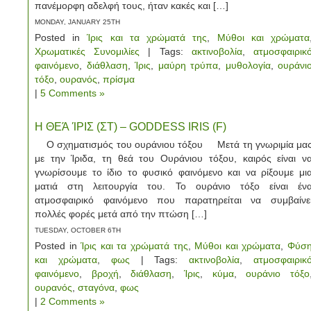
πανέμορφη αδελφή τους, ήταν κακές και […]
MONDAY, JANUARY 25TH
Posted in
Ίρις και τα χρώματά της
,
Μύθοι και χρώματα
Χρωματικές Συνομιλίες
| Tags:
ακτινοβολία
,
ατμοσφαιρικ
φαινόμενο
,
διάθλαση
,
Ίρις
,
μαύρη τρύπα
,
μυθολογία
,
ουράνι
τόξο
,
ουρανός
,
πρίσμα
|
5 Comments »
Η ΘΕΆ ΊΡΙΣ (ΣΤ) – GODDESS IRIS (F)
Ο σχηματισμός του ουράνιου τόξου Μετά τη γνωριμία μα
με την Ίριδα, τη θεά του Ουράνιου τόξου, καιρός είναι ν
γνωρίσουμε το ίδιο το φυσικό φαινόμενο και να ρίξουμε μι
ματιά στη λειτουργία του. Το ουράνιο τόξο είναι έν
ατμοσφαιρικό φαινόμενο που παρατηρείται να συμβαίνε
πολλές φορές μετά από την πτώση […]
TUESDAY, OCTOBER 6TH
Posted in
Ίρις και τα χρώματά της
,
Μύθοι και χρώματα
,
Φύσ
και χρώματα
,
φως
| Tags:
ακτινοβολία
,
ατμοσφαιρικ
φαινόμενο
,
βροχή
,
διάθλαση
,
Ίρις
,
κύμα
,
ουράνιο τόξο
ουρανός
,
σταγόνα
,
φως
|
2 Comments »