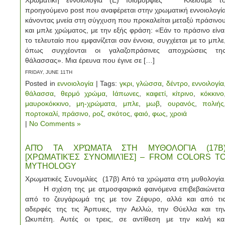
Χρωματική εννοιολογία (Ε) Ιδιομορφίες Κλείσαμε τ
προηγούμενο post που αναφέρεται στην χρωματική εννοιολογί
κάνοντας μνεία στη σύγχυση που προκαλείται μεταξύ πράσινο
και μπλε χρώματος, με την εξής φράση: «Εάν το πράσινο είνα
το τελευταίο που εμφανίζεται σαν έννοια, συγχέεται με το μπλε
όπως συγχέονται οι γαλαζοπράσινες αποχρώσεις τη
θάλασσας». Μια έρευνα που έγινε σε […]
FRIDAY, JUNE 11TH
Posted in
εννοιολογία
| Tags:
γκρι
,
γλώσσα
,
δέντρο
,
εννοιλογία
θάλασσα
,
θερμό χρώμα
,
Ιάπωνες
,
καφετί
,
κίτρινο
,
κόκκινο
μαυροκόκκινο
,
μη-χρώματα
,
μπλε
,
μωβ
,
ουρανός
,
πολιής
πορτοκαλί
,
πράσινο
,
ροζ
,
σκότος
,
φαιό
,
φως
,
χροιά
|
No Comments »
ΑΠΌ ΤΑ ΧΡΏΜΑΤΑ ΣΤΗ ΜΥΘΟΛΟΓΊΑ (17Β
[ΧΡΩΜΑΤΙΚΈΣ ΣΥΝΟΜΙΛΊΕΣ] – FROM COLORS T
MYTHOLOGY
Χρωματικές Συνομιλίες (17β) Από τα χρώματα στη μυθολογία
Η σχέση της με ατμοσφαιρικά φαινόμενα επιβεβαιώνετα
από το ζευγάρωμά της με τον Ζέφυρο, αλλά και από τι
αδερφές της τις Άρπυιες, την Αελλώ, την Θύελλα και τη
Ωκυπέτη. Αυτές οι τρεις, σε αντίθεση με την καλή κα