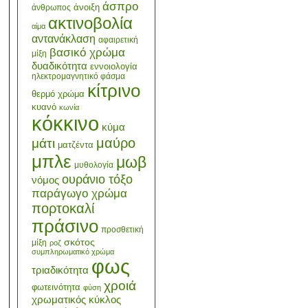
άσπρο
άνοιξη
άνθρωπος
ακτινοβολία
αίμα
αντανάκλαση
αφαιρετική
βασικό χρώμα
μίξη
δυαδικότητα
εννοιολογία
ηλεκτρομαγνητικό φάσμα
κίτρινο
θερμό χρώμα
κυανό
κωνία
κόκκινο
κύμα
μαύρο
μάτι
ματζέντα
μπλε
μωβ
μυθολογία
ουράνιο τόξο
νόμος
παράγωγο χρώμα
πορτοκαλί
πράσινο
προσθετική
σκότος
μίξη
ροζ
συμπληρωματικό χρώμα
φως
τριαδικότητα
χροιά
φωτεινότητα
φύση
χρωματικός κύκλος