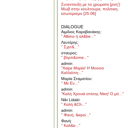
Συνεντευξη με τα χρωματα [ρνη’]:
Μωβ στην κουλτουρα, πολιτικη,
εσωτερισμο
[25.06]
DIALOGUE
Aιμίλιος Καραβανάκης:
" Albino ή αλ&be..."
Λευτέρης:
" Σχετ&..."
σταυρος:
" βλρπ&ome..."
admin:
"Χαίρε Μαρία! Η Μούσα
Καλλιόπη..."
Μαρία Σταματίου:
" Με Εν..."
admin:
"Καλή Χρονιά επίσης Νίκη! Ο μό..."
Niki Lidaki:
" Καλή &Ch..."
admin:
" Φανή, &epsi..."
Φανή:
" Καλ&e..."