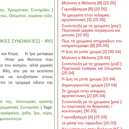
Μηλινοη η Μελινοη [Β]
[25.05]
Γυμνοβραγχια [Β]
[20.05]
της
,
Χρωματικές Συνομιλίες
|
Τα χρωματα στην ισλαμικη
ητώ
,
Ολύμπιοι
,
ουράνιο τόξο
,
αρχιτεκτονικη [3]
[15.05]
Συνεντευξη με τα χρωματα [ρογ’]:
Πορτοκαλι μαγικα τετραγωνα και
μουσες
[10.05]
ΙΚΈΣ ΣΥΝΟΜΙΛΊΕΣ] – IRIS
Πως τα χρωματα επηρεαζουν τον
κινηματογραφο [Β]
[05.05]
H ζωη σε μπλε χρωμα [2]
[30.04]
ς και Κόρη. Η Ίρις μετέφερε
Μηλινοη η Μελινοη
[25.04]
η. Ήταν μια θεότητα που
Συνεντευξη με τα χρώματα [ροβ΄]:
α του κόσμου, αλλά μερικές
Πορτοκαλί τσάκρας και Ολυμπιοι
Άδη, είτε για να εκτελέσει
[20.04]
 για να κουβαλήσει στους
Η ζωη σε μπλε χρωμα
[15.04]
πό τα τρομερά ύδατα της
Δημιουργωντας χρωμα
[10.04]
Το χρωμα στην ισλαμικη
αρχιτεκτονικη [2]
[05.04]
τά της
,
λειτουργίες όρασης
Συνεντευξη με τα χρωματα [ροα΄]:
το πορτοκαλι σε θρησκειες /
ρωματικές Συνομιλίες
| Tags:
κουλτουρες
[30.03]
,
εγκέφαλος
,
ίριδα
,
Ίρις
,
κόρη
,
Γυμνοβράγχια [Α]
[25.03]
φωτεινότητα
τα ματια του ταρανδου
[20.03]