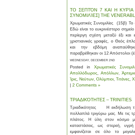
ΤΟ ΣΕΠΤΌΝ 7 ΚΑΙ Η ΚΥΡΊΑ 
ΣΥΝΟΜΙΛΊΕΣ] THE VENERABLE
Χρωματικές Συνομιλίες (15β) Το
Εδώ είναι το ευκρινέστερο σημεί
περίεργη σχέση μεταξύ έξι και 
χριστιανικές γραφές, ο Θεός έπλ
και την εβδόμη αναπαύθηκ
παραβρέθηκαν οι 12 Απόστολοι (έξ
WEDNESDAY, DECEMBER 2ND
Posted in
Χρωματικές Συνομιλ
Απολλόδωρος
,
Απόλλων
,
Άρτεμι
Ίρις
,
Νεύτων
,
Ολύμπιοι
,
Τιτάνες
,
Χ
|
2 Comments »
ΤΡΙΑΔΙΚΌΤΗΤΕΣ – TRINITIES
Τριαδικότητες Η εκδήλωση της 
πολλαπλά τριγύρω μας. Με τις τρ
πλάτος. Η ύλη στον κόσμο μα
καταστάσεις, ως στερεή, υγρή 
εμφανίζεται σε όλο το μεγαλ