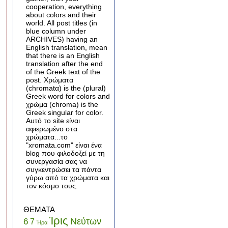
cooperation, everything
about colors and their
world. All post titles (in
blue column under
ARCHIVES) having an
English translation, mean
that there is an English
translation after the end
of the Greek text of the
post. Χρώματα
(chromatα) is the (plural)
Greek word for colors and
χρώμα (chroma) is the
Greek singular for color.
Αυτό το site είναι
αφιερωμένο στα
χρώματα...το
"xromata.com" είναι ένα
blog που φιλοδοξεί με τη
συνεργασία σας να
συγκεντρώσει τα πάντα
γύρω από τα χρώματα και
τον κόσμο τους.
ΘΕΜΑΤΑ
Ίρις
Νεύτων
6
7
Ήρα