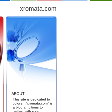
xromata.com
ABOUT
This site is dedicated to
colors…”xromata.com” is
a blog ambitious to
gather, with your