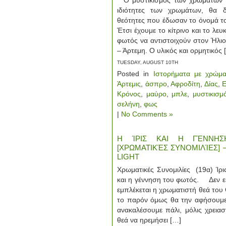
Ο μυστικισμός των χρωμάτων (7
ιδιότητες των χρωμάτων, θα δ
θεότητες που έδωσαν το όνομά το
Έτσι έχουμε το κίτρινο και το λε
φωτός να αντιστοιχούν στον Ήλι
– Άρτεμη. Ο υλικός και ορμητικός 
TUESDAY, AUGUST 10TH
Posted in
Ιστορήματα με χρώμα
Άρτεμις
,
άσπρο
,
Αφροδίτη
,
Δίας
,
Κρόνος
,
μαύρο
,
μπλε
,
μυστικισμ
σελήνη
,
φως
|
No Comments »
Η ΊΡΙΣ ΚΑΙ Η ΓΈΝΝΗΣ
[ΧΡΩΜΑΤΙΚΈΣ ΣΥΝΟΜΙΛΊΕΣ] –
LIGHT
Χρωματικές Συνομιλίες (19α) Ίρι
και η γέννηση του φωτός. Δεν εί
εμπλέκεται η χρωματιστή θεά του 
το παρόν όμως θα την αφήσουμε 
ανακαλέσουμε πάλι, μόλις χρεια
θεά να ηρεμήσει […]