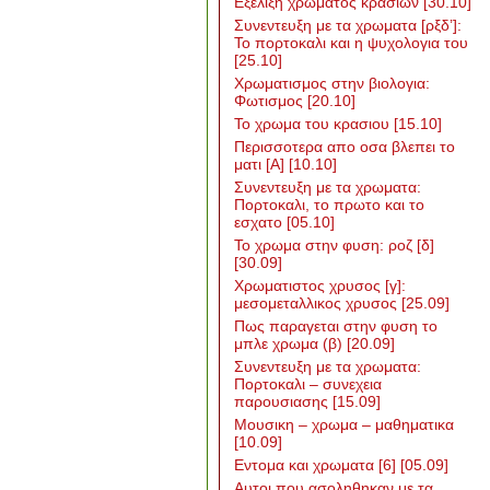
Εξελιξη χρωματος κρασιων
[30.10]
Συνεντευξη με τα χρωματα [ρξδ’]:
Το πορτοκαλι και η ψυχολογια του
[25.10]
Χρωματισμος στην βιολογια:
Φωτισμος
[20.10]
Το χρωμα του κρασιου
[15.10]
Περισσοτερα απο οσα βλεπει το
ματι [Α]
[10.10]
Συνεντευξη με τα χρωματα:
Πορτοκαλι, το πρωτο και το
εσχατο
[05.10]
Το χρωμα στην φυση: ροζ [δ]
[30.09]
Χρωματιστος χρυσος [γ]:
μεσομεταλλικος χρυσος
[25.09]
Πως παραγεται στην φυση το
μπλε χρωμα (β)
[20.09]
Συνεντευξη με τα χρωματα:
Πορτοκαλι – συνεχεια
παρουσιασης
[15.09]
Μουσικη – χρωμα – μαθηματικα
[10.09]
Εντομα και χρωματα [6]
[05.09]
Αυτοι που ασοληθηκαν με τα