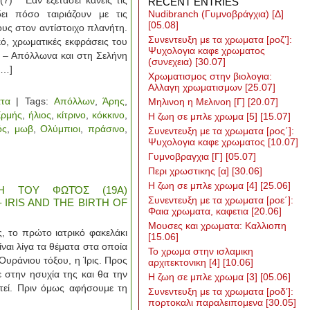
) Εάν εξετάσει κανείς τις
RECENT ENTRIES
ει πόσο ταιριάζουν με τις
Nudibranch (Γυμνοβράγχια) [Δ]
[05.08]
υς στον αντίστοιχο πλανήτη.
Συνεντευξη με τα χρωματα [ροζ’]:
υκό, χρωματικές εκφράσεις του
Ψυχολογια καφε χρωματος
ο – Απόλλωνα και στη Σελήνη
(συνεχεια)
[30.07]
[…]
Χρωματισμος στην βιολογια:
Αλλαγη χρωματισμων
[25.07]
τα
| Tags:
Απόλλων
,
Άρης
,
Μηλινοη η Μελινοη [Γ]
[20.07]
Ερμής
,
ήλιος
,
κίτρινο
,
κόκκινο
,
Η ζωη σε μπλε χρωμα [5]
[15.07]
ός
,
μωβ
,
Ολύμπιοι
,
πράσινο
,
Συνεντευξη με τα χρωματα [ρος΄]:
Ψυχολογια καφε χρωματος
[10.07]
Γυμνοβραγχια [Γ]
[05.07]
Περι χρωστικης [α]
[30.06]
Η ζωη σε μπλε χρωμα [4]
[25.06]
Η ΤΟΥ ΦΩΤΌΣ (19Α)
Συνεντευξη με τα χρωματα [ροε΄]:
 IRIS AND THE BIRTH OF
Φαια χρωματα, καφετια
[20.06]
Μουσες και χρωματα: Καλλιοπη
ς, το πρώτο ιατρικό φακελάκι
[15.06]
ναι λίγα τα θέματα στα οποία
Το χρωμα στην ισλαμικη
Ουράνιου τόξου, η Ίρις. Προς
αρχιτεκτονικη [4]
[10.06]
στην ησυχία της και θα την
Η ζωη σε μπλε χρωμα [3]
[05.06]
στεί. Πριν όμως αφήσουμε τη
Συνεντευξη με τα χρωματα [ροδ’]:
πορτοκαλι παραλειπομενα
[30.05]