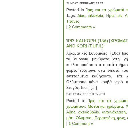
SUNDAY, FEBRUARY 21ST
Posted in
Ίρις και τα χρώματά 
Tags:
Δίας
,
Ειλειθυία
,
Ήρα
,
Ίρις
,
Λ
Τιτάνες
|
2 Comments »
ΊΡΙΣ ΚΑΙ ΚΌΡΗ (18Α) [ΧΡΩΜΑΤ
AND KORI (PUPIL)
Χρωματικές Συνομιλίες (18α) Ίρι
τα ουράνια μηνύματα στη γ
κυκλοφορούσε στα ορατά τμήματ
φορές τρύπωνε στα έγκατα του 
εντεταλμένα καθήκοντα, είτε
Ολύμπιους κάνα κουβά νερό α
Στυγός. Εκεί, […]
SATURDAY, FEBRUARY 6TH
Posted in
Ίρις και τα χρώμα
χρωμάτων
,
Μύθοι και χρώματα
,
Χ
Άδης
,
ακτινοβολία
,
αντανάκλαση
μάτι
,
Ολύμπιοι
,
Περσεφόνη
,
φως
,
|
1 Comment »