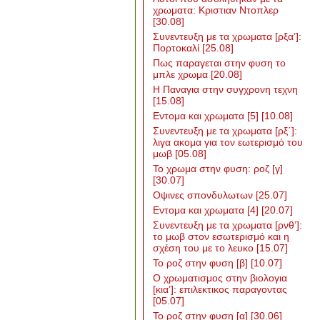
χρωματα: Κριστιαν Ντοπλερ
[30.08]
Συνεντευξη με τα χρωματα [ρξα’]:
Πορτοκαλί
[25.08]
Πως παραγεται στην φυση το
μπλε χρωμα
[20.08]
Η Παναγια στην συγχρονη τεχνη
[15.08]
Εντομα και χρωματα [5]
[10.08]
Συνεντευξη με τα χρωματα [ρξ΄]:
λιγα ακομα για τον εωτερισμό του
μωβ
[05.08]
Το χρωμα στην φυση: ροζ [γ]
[30.07]
Οψινες σπονδυλωτων
[25.07]
Εντομα και χρωματα [4]
[20.07]
Συνεντευξη με τα χρωματα [ρνθ’]:
το μωβ στον εσωτερισμό και η
σχέση του με το λευκο
[15.07]
Το ροζ στην φυση [β]
[10.07]
Ο χρωματισμος στην βιολογια
[κια’]: επιλεκτικος παραγοντας
[05.07]
Το ροζ στην φυση [α]
[30.06]