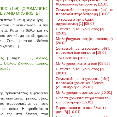
Χρωματισμος στην βιολογια [ΚΓ΄]:
Φυσιολογικες λειτουργιες
[15.03]
ΊΡΙΣ (15Β) [ΧΡΩΜΑΤΙΚΈΣ
Συνεντευξη με τα χρωματα [ρο’]: το
 7 AND MRS IRIS (B)
πορτοκαλι στην διατροφη
[10.03]
To χρωμα στην ισλαμικη
 σεπτόν 7 και η κυρία Ίρις
αρχιτεκτονικη [1]
[05.03]
ο όπου θα διαπιστώσουμε την
Η επιστημη του χρωματος [3]
επτά. Κατά τη βίβλο και τις
[25.02]
ασε τον κόσμο σε έξι ημέρες
Μπλε βιοχρωστικες (συμπερασμα)
ε. Στον μυστικό δείπνο
[20.02]
ι ζεύγη […]
Συνεντευξη με τα χρωματα [ρξθ’]:
πορτοκαλι ζωα και φυτα
[15.02]
ίες
| Tags:
6
,
7
,
Αίολος
,
17α Γενεθλια
[10.02]
ς
,
Βίβλος
,
Διόνυσος
,
Ερμής
,
Μπλε χρωστικες στα ζωα
[05.02]
ριστός
Η επιστημη του χρωματος [2]
[30.01]
Συνεντευξη με τα χρωματα [ρξη’]:
πορτοκαλι χρωστικες / βαφες
(συμπληρωμα)
[25.01]
Μπλε χρωματισμος φυτων
[20.01]
τριαδικότητας εμφανίζεται
Πως τα χρωματα επηρεαζουν τον
εις διαστάσεις, μήκος, ύψος,
κινηματογραφο
[15.01]
ς παρουσιάζεται σε τρεις
Περισσοτερα απο οσα βλεπει το
και αέρια. Η τριαδικότητα
ματι [Β]
[10.01]
είο της στα δέντρα, που