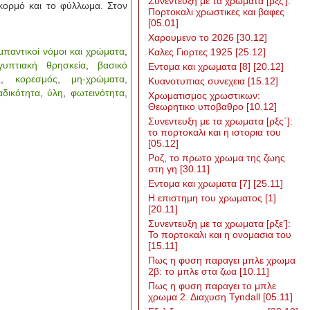
Συνεντευξη με τα χρωματα [ρξζ’]:
 κορμό και το φύλλωμα. Στον
Πορτοκαλι χρωστικες και βαφες
[05.01]
Χαρουμενο το 2026
[30.12]
μπαντικοί νόμοι και χρώματα
,
Καλες Γιορτες 1925
[25.12]
ιγυπτιακή θρησκεία
,
βασικό
Εντομα και χρωματα [8]
[20.12]
ς
,
κορεσμός
,
μη-χρώματα
,
Κυανοτυπιας συνεχεια
[15.12]
αδικότητα
,
ύλη
,
φωτεινότητα
,
Χρωματισμος χρωστικων:
Θεωρητικο υποβαθρο
[10.12]
Συνεντευξη με τα χρωματα [ρξς΄]:
το πορτοκαλι και η ιστορια του
[05.12]
Ροζ, το πρωτο χρωμα της ζωης
στη γη
[30.11]
Εντομα και χρωματα [7]
[25.11]
Η επιστημη του χρωματος [1]
[20.11]
Συνεντευξη με τα χρωματα [ρξε’]:
Το πορτοκαλι και η ονομασια του
[15.11]
Πως η φυση παραγει μπλε χρωμα
2β: το μπλε στα ζωα
[10.11]
Πως η φυση παραγει το μπλε
χρωμα 2. Διαχυση Tyndall
[05.11]