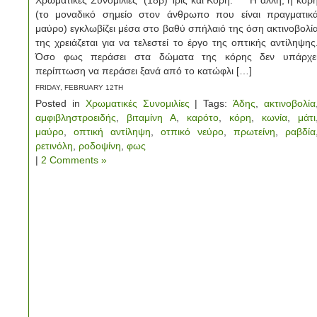
Χρωματικές Συνομιλίες (18β) Ίρις και Κόρη. Η άλλη, η κόρ
(το μοναδικό σημείο στον άνθρωπο που είναι πραγματικ
μαύρο) εγκλωβίζει μέσα στο βαθύ σπήλαιό της όση ακτινοβολί
της χρειάζεται για να τελεστεί το έργο της οπτικής αντίληψης
Όσο φως περάσει στα δώματα της κόρης δεν υπάρχε
περίπτωση να περάσει ξανά από το κατώφλι […]
FRIDAY, FEBRUARY 12TH
Posted in
Χρωματικές Συνομιλίες
| Tags:
Άδης
,
ακτινοβολία
αμφιβληστροειδής
,
βιταμίνη Α
,
καρότο
,
κόρη
,
κωνία
,
μάτι
μαύρο
,
οπτική αντίληψη
,
οτπικό νεύρο
,
πρωτείνη
,
ραβδία
ρετινόλη
,
ροδοψίνη
,
φως
|
2 Comments »