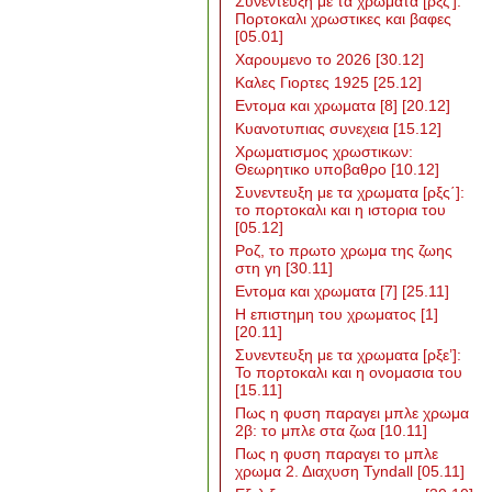
Συνεντευξη με τα χρωματα [ρξζ’]:
Πορτοκαλι χρωστικες και βαφες
[05.01]
Χαρουμενο το 2026
[30.12]
Καλες Γιορτες 1925
[25.12]
Εντομα και χρωματα [8]
[20.12]
Κυανοτυπιας συνεχεια
[15.12]
Χρωματισμος χρωστικων:
Θεωρητικο υποβαθρο
[10.12]
Συνεντευξη με τα χρωματα [ρξς΄]:
το πορτοκαλι και η ιστορια του
[05.12]
Ροζ, το πρωτο χρωμα της ζωης
στη γη
[30.11]
Εντομα και χρωματα [7]
[25.11]
Η επιστημη του χρωματος [1]
[20.11]
Συνεντευξη με τα χρωματα [ρξε’]:
Το πορτοκαλι και η ονομασια του
[15.11]
Πως η φυση παραγει μπλε χρωμα
2β: το μπλε στα ζωα
[10.11]
Πως η φυση παραγει το μπλε
χρωμα 2. Διαχυση Tyndall
[05.11]