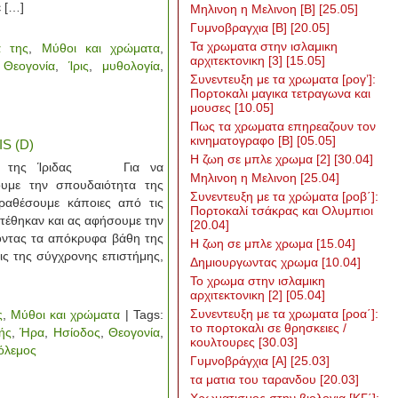
 […]
Μηλινοη η Μελινοη [Β]
[25.05]
Γυμνοβραγχια [Β]
[20.05]
Τα χρωματα στην ισλαμικη
ά της
,
Μύθοι και χρώματα
,
αρχιτεκτονικη [3]
[15.05]
:
Θεογονία
,
Ίρις
,
μυθολογία
,
Συνεντευξη με τα χρωματα [ρογ’]:
Πορτοκαλι μαγικα τετραγωνα και
μουσες
[10.05]
Πως τα χρωματα επηρεαζουν τον
κινηματογραφο [Β]
[05.05]
S (D)
H ζωη σε μπλε χρωμα [2]
[30.04]
 της Ίριδας Για να
Μηλινοη η Μελινοη
[25.04]
υμε την σπουδαιότητα της
Συνεντευξη με τα χρώματα [ροβ΄]:
ραθέσουμε κάποιες από τις
Πορτοκαλί τσάκρας και Ολυμπιοι
τέθηκαν και ας αφήσουμε την
[20.04]
έοντας τα απόκρυφα βάθη της
Η ζωη σε μπλε χρωμα
[15.04]
ξεις της σύγχρονης επιστήμης,
Δημιουργωντας χρωμα
[10.04]
Το χρωμα στην ισλαμικη
αρχιτεκτονικη [2]
[05.04]
Συνεντευξη με τα χρωματα [ροα΄]:
ς
,
Μύθοι και χρώματα
| Tags:
το πορτοκαλι σε θρησκειες /
ής
,
Ήρα
,
Ησίοδος
,
Θεογονία
,
κουλτουρες
[30.03]
όλεμος
Γυμνοβράγχια [Α]
[25.03]
τα ματια του ταρανδου
[20.03]