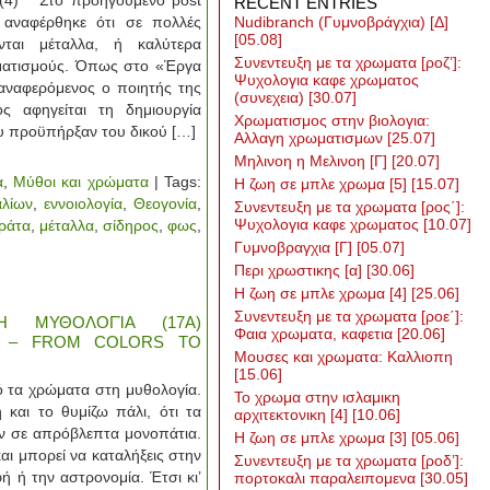
(4) Στο προηγούμενο post
RECENT ENTRIES
αναφέρθηκε ότι σε πολλές
Nudibranch (Γυμνοβράγχια) [Δ]
[05.08]
νται μέταλλα, ή καλύτερα
Συνεντευξη με τα χρωματα [ροζ’]:
ωματισμούς. Όπως στο «Έργα
Ψυχολογια καφε χρωματος
αναφερόμενος ο ποιητής της
(συνεχεια)
[30.07]
ς αφηγείται τη δημιουργία
Χρωματισμος στην βιολογια:
 προϋπήρξαν του δικού […]
Αλλαγη χρωματισμων
[25.07]
Μηλινοη η Μελινοη [Γ]
[20.07]
α
,
Μύθοι και χρώματα
| Tags:
Η ζωη σε μπλε χρωμα [5]
[15.07]
αλίων
,
εννοιολογία
,
Θεογονία
,
Συνεντευξη με τα χρωματα [ρος΄]:
Ψυχολογια καφε χρωματος
[10.07]
ράτα
,
μέταλλα
,
σίδηρος
,
φως
,
Γυμνοβραγχια [Γ]
[05.07]
Περι χρωστικης [α]
[30.06]
Η ζωη σε μπλε χρωμα [4]
[25.06]
Συνεντευξη με τα χρωματα [ροε΄]:
 ΜΥΘΟΛΟΓΊΑ (17Α)
Φαια χρωματα, καφετια
[20.06]
Σ] – FROM COLORS TO
Μουσες και χρωματα: Καλλιοπη
[15.06]
ό τα χρώματα στη μυθολογία.
Το χρωμα στην ισλαμικη
 το θυμίζω πάλι, ότι τα
αρχιτεκτονικη [4]
[10.06]
ν σε απρόβλεπτα μονοπάτια.
Η ζωη σε μπλε χρωμα [3]
[05.06]
αι μπορεί να καταλήξεις στην
Συνεντευξη με τα χρωματα [ροδ’]:
φή ή την αστρονομία. Έτσι κι’
πορτοκαλι παραλειπομενα
[30.05]