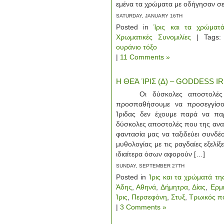
εμένα τα χρώματα με οδήγησαν σε
SATURDAY, JANUARY 16TH
Posted in
Ίρις και τα χρώματ
Χρωματικές Συνομιλίες
| Tags
ουράνιο τόξο
|
11 Comments »
Η ΘΕΆ ΊΡΙΣ (Δ) – GODDESS IRI
Οι δύσκολες αποστολές
προσπαθήσουμε να προσεγγίσο
Ίριδας δεν έχουμε παρά να πα
δύσκολες αποστολές που της ανα
φαντασία μας να ταξιδεύει συνδ
μυθολογίας με τις ραγδαίες εξελί
ιδιαίτερα όσων αφορούν […]
SUNDAY, SEPTEMBER 27TH
Posted in
Ίρις και τα χρώματά τη
Άδης
,
Αθηνά
,
Δήμητρα
,
Δίας
,
Ερμ
Ίρις
,
Περσεφόνη
,
Στυξ
,
Τρωικός π
|
3 Comments »