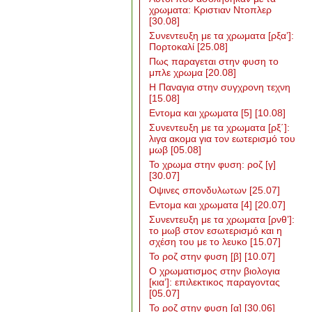
χρωματα: Κριστιαν Ντοπλερ
[30.08]
Συνεντευξη με τα χρωματα [ρξα’]:
Πορτοκαλί
[25.08]
Πως παραγεται στην φυση το
μπλε χρωμα
[20.08]
Η Παναγια στην συγχρονη τεχνη
[15.08]
Εντομα και χρωματα [5]
[10.08]
Συνεντευξη με τα χρωματα [ρξ΄]:
λιγα ακομα για τον εωτερισμό του
μωβ
[05.08]
Το χρωμα στην φυση: ροζ [γ]
[30.07]
Οψινες σπονδυλωτων
[25.07]
Εντομα και χρωματα [4]
[20.07]
Συνεντευξη με τα χρωματα [ρνθ’]:
το μωβ στον εσωτερισμό και η
σχέση του με το λευκο
[15.07]
Το ροζ στην φυση [β]
[10.07]
Ο χρωματισμος στην βιολογια
[κια’]: επιλεκτικος παραγοντας
[05.07]
Το ροζ στην φυση [α]
[30.06]