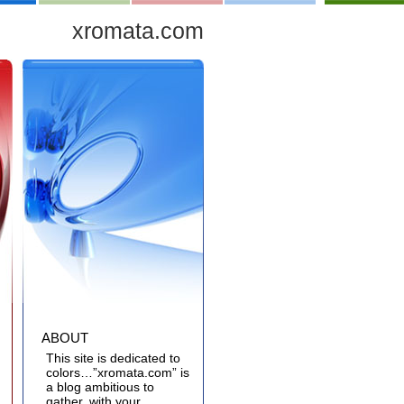
xromata.com
ABOUT
This site is dedicated to
colors…”xromata.com” is
a blog ambitious to
gather, with your