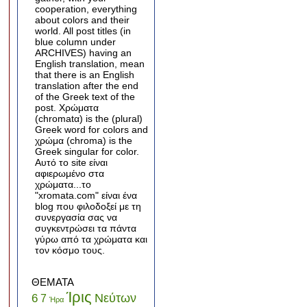
cooperation, everything
about colors and their
world. All post titles (in
blue column under
ARCHIVES) having an
English translation, mean
that there is an English
translation after the end
of the Greek text of the
post. Χρώματα
(chromatα) is the (plural)
Greek word for colors and
χρώμα (chroma) is the
Greek singular for color.
Αυτό το site είναι
αφιερωμένο στα
χρώματα...το
"xromata.com" είναι ένα
blog που φιλοδοξεί με τη
συνεργασία σας να
συγκεντρώσει τα πάντα
γύρω από τα χρώματα και
τον κόσμο τους.
ΘΕΜΑΤΑ
Ίρις
Νεύτων
6
7
Ήρα