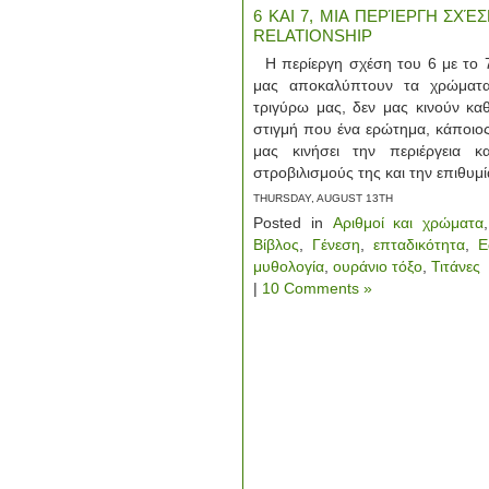
6 ΚΑΙ 7, ΜΙΑ ΠΕΡΊΕΡΓΗ ΣΧΈ
RELATIONSHIP
Η περίεργη σχέση του 6 με το 
μας αποκαλύπτουν τα χρώματα
τριγύρω μας, δεν μας κινούν κα
στιγμή που ένα ερώτημα, κάποιο
μας κινήσει την περιέργεια κ
στροβιλισμούς της και την επιθυμ
THURSDAY, AUGUST 13TH
Posted in
Αριθμοί και χρώματα
Βίβλος
,
Γένεση
,
επταδικότητα
,
Ε
μυθολογία
,
ουράνιο τόξο
,
Τιτάνες
|
10 Comments »