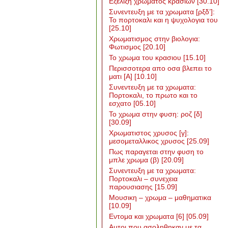
Εξελιξη χρωματος κρασιων
[30.10]
Συνεντευξη με τα χρωματα [ρξδ’]:
Το πορτοκαλι και η ψυχολογια του
[25.10]
Χρωματισμος στην βιολογια:
Φωτισμος
[20.10]
Το χρωμα του κρασιου
[15.10]
Περισσοτερα απο οσα βλεπει το
ματι [Α]
[10.10]
Συνεντευξη με τα χρωματα:
Πορτοκαλι, το πρωτο και το
εσχατο
[05.10]
Το χρωμα στην φυση: ροζ [δ]
[30.09]
Χρωματιστος χρυσος [γ]:
μεσομεταλλικος χρυσος
[25.09]
Πως παραγεται στην φυση το
μπλε χρωμα (β)
[20.09]
Συνεντευξη με τα χρωματα:
Πορτοκαλι – συνεχεια
παρουσιασης
[15.09]
Μουσικη – χρωμα – μαθηματικα
[10.09]
Εντομα και χρωματα [6]
[05.09]
Αυτοι που ασοληθηκαν με τα