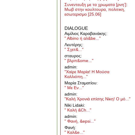
Συνεντευξη με τα χρωματα [ρνη’]:
Μωβ στην κουλτουρα, πολιτικη,
εσωτερισμο
[25.06]
DIALOGUE
Aιμίλιος Καραβανάκης:
" Albino ή αλ&be..."
Λευτέρης:
" Σχετ&..."
σταυρος:
" βλρπ&ome..."
admin:
"Χαίρε Μαρία! Η Μούσα
Καλλιόπη..."
Μαρία Σταματίου:
" Με Εν..."
admin:
"Καλή Χρονιά επίσης Νίκη! Ο μό..."
Niki Lidaki:
" Καλή &Ch..."
admin:
" Φανή, &epsi..."
Φανή:
" Καλ&e..."