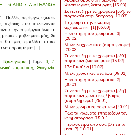
Χρωματισμος στην βιολογια [ΚΓ΄]:
ΣΗ – 6 AND 7, A STRANGE
Φυσιολογικες λειτουργιες
[15.03]
Συνεντευξη με τα χρωματα [ρο’]: το
πορτοκαλι στην διατροφη
[10.03]
7 Πολλές περίεργες σχέσεις
To χρωμα στην ισλαμικη
, σχέσεις που απλώνονται
αρχιτεκτονικη [1]
[05.03]
θόλου την περιέργεια έως τη
Η επιστημη του χρωματος [3]
ς μικρός προβληματισμός, θα
[25.02]
αι θα μας εμπλέξει στους
Μπλε βιοχρωστικες (συμπερασμα)
ία να πάρουμε μια […]
[20.02]
Συνεντευξη με τα χρωματα [ρξθ’]:
πορτοκαλι ζωα και φυτα
[15.02]
,
Εξωλογισμοί
| Tags:
6
,
7
,
17α Γενεθλια
[10.02]
ωνική παράδοση
,
Θεογονία
,
Μπλε χρωστικες στα ζωα
[05.02]
Η επιστημη του χρωματος [2]
[30.01]
Συνεντευξη με τα χρωματα [ρξη’]:
πορτοκαλι χρωστικες / βαφες
(συμπληρωμα)
[25.01]
Μπλε χρωματισμος φυτων
[20.01]
Πως τα χρωματα επηρεαζουν τον
κινηματογραφο
[15.01]
Περισσοτερα απο οσα βλεπει το
ματι [Β]
[10.01]