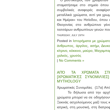
Ο μυστικισμός των χρωμάτων 
σταματήσαμε στο σημείο όπου 
συμβολικές αναφορές αναφέρο
μεταλλικά χρώματα, αντί για χρ
και Ημέραι» του Ησίοδου, όπου 
Θεογονίας στο ανθρώπινο γένο
τεσσάρων ανθρωπίνων γενών που
THURSDAY, JULY 29TH
Posted in
Ιστορήματα με χρώματ
άνθρωπος
,
άργιλος
,
ασήμι
,
Δευκ
κίτρινο
,
κόκκινο
,
μαύρο
,
Μαχαμπα
χαλκός
,
χρυσός
|
No Comments »
ΑΠΌ ΤΑ ΧΡΏΜΑΤΑ ΣΤΗ
[ΧΡΩΜΑΤΙΚΈΣ ΣΥΝΟΜΙΛΊΕ
MYTHOLOGY
Χρωματικές Συνομιλίες (17α) Απ
Το δήλωσα από την αρχή και
χρώματα μπορεί να σε οδηγήσου
Ξεκινάς ασχολούμενος μαζί τους κ
ιατρική, στη μουσική, στη διατρο