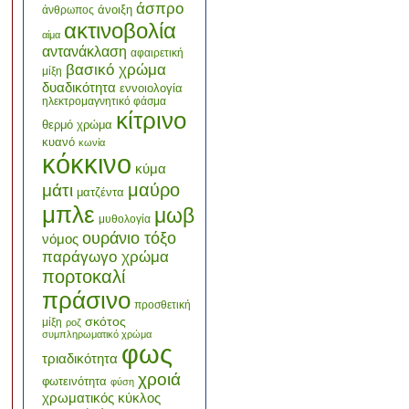
άσπρο
άνοιξη
άνθρωπος
ακτινοβολία
αίμα
αντανάκλαση
αφαιρετική
βασικό χρώμα
μίξη
δυαδικότητα
εννοιολογία
ηλεκτρομαγνητικό φάσμα
κίτρινο
θερμό χρώμα
κυανό
κωνία
κόκκινο
κύμα
μαύρο
μάτι
ματζέντα
μπλε
μωβ
μυθολογία
ουράνιο τόξο
νόμος
παράγωγο χρώμα
πορτοκαλί
πράσινο
προσθετική
σκότος
μίξη
ροζ
συμπληρωματικό χρώμα
φως
τριαδικότητα
χροιά
φωτεινότητα
φύση
χρωματικός κύκλος