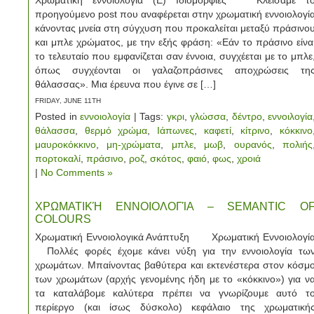
Χρωματική εννοιολογία (Ε) Ιδιομορφίες Κλείσαμε τ
προηγούμενο post που αναφέρεται στην χρωματική εννοιολογί
κάνοντας μνεία στη σύγχυση που προκαλείται μεταξύ πράσινο
και μπλε χρώματος, με την εξής φράση: «Εάν το πράσινο είνα
το τελευταίο που εμφανίζεται σαν έννοια, συγχέεται με το μπλε
όπως συγχέονται οι γαλαζοπράσινες αποχρώσεις τη
θάλασσας». Μια έρευνα που έγινε σε […]
FRIDAY, JUNE 11TH
Posted in
εννοιολογία
| Tags:
γκρι
,
γλώσσα
,
δέντρο
,
εννοιλογία
θάλασσα
,
θερμό χρώμα
,
Ιάπωνες
,
καφετί
,
κίτρινο
,
κόκκινο
μαυροκόκκινο
,
μη-χρώματα
,
μπλε
,
μωβ
,
ουρανός
,
πολιής
πορτοκαλί
,
πράσινο
,
ροζ
,
σκότος
,
φαιό
,
φως
,
χροιά
|
No Comments »
ΧΡΩΜΑΤΙΚΉ ΕΝΝΟΙΟΛΟΓΊΑ – SEMANTIC O
COLOURS
Χρωματική Εννοιολογικά Ανάπτυξη Χρωματική Εννοιολογί
Πολλές φορές έχομε κάνει νύξη για την εννοιολογία τω
χρωμάτων. Μπαίνοντας βαθύτερα και εκτενέστερα στον κόσμ
των χρωμάτων (αρχής γενομένης ήδη με το «κόκκινο») για ν
τα καταλάβομε καλύτερα πρέπει να γνωρίζουμε αυτό τ
περίεργο (και ίσως δύσκολο) κεφάλαιο της χρωματική