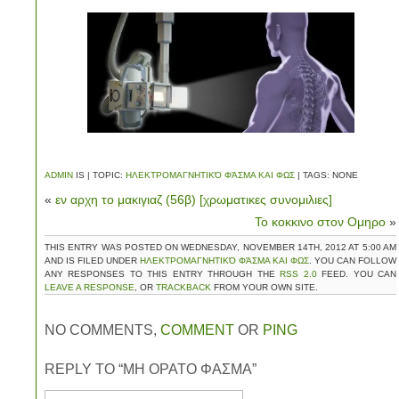
ADMIN
IS | TOPIC:
ΗΛΕΚΤΡΟΜΑΓΝΗΤΙΚΌ ΦΆΣΜΑ ΚΑΙ ΦΩΣ
| TAGS: NONE
«
εν αρχη το μακιγιαζ (56β) [χρωματικες συνομιλιες]
Το κοκκινο στον Ομηρο
»
THIS ENTRY WAS POSTED ON WEDNESDAY, NOVEMBER 14TH, 2012 AT 5:00 AM
AND IS FILED UNDER
ΗΛΕΚΤΡΟΜΑΓΝΗΤΙΚΌ ΦΆΣΜΑ ΚΑΙ ΦΩΣ
. YOU CAN FOLLOW
ANY RESPONSES TO THIS ENTRY THROUGH THE
RSS 2.0
FEED. YOU CAN
LEAVE A RESPONSE
, OR
TRACKBACK
FROM YOUR OWN SITE.
NO COMMENTS,
COMMENT
OR
PING
REPLY TO “ΜΗ ΟΡΑΤΟ ΦΑΣΜΑ”