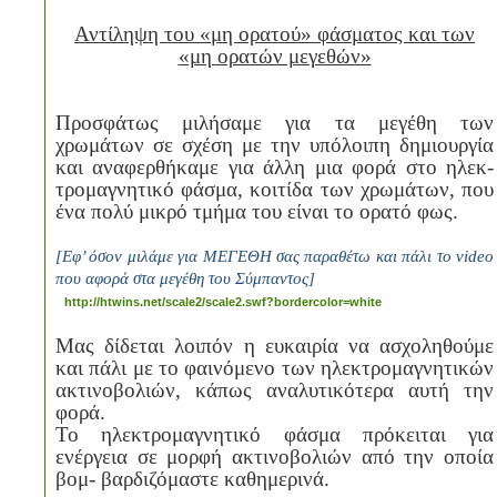
Αντίληψη του «μη ορατού» φάσματος και των
«μη ορατών μεγεθών»
Προσφάτως μιλήσαμε για τα μεγέθη των
χρωμάτων σε σχέση με την υπόλοιπη δημιουργία
και αναφερθήκαμε για άλλη μια φορά στο ηλεκ-
τρομαγνητικό φάσμα, κοιτίδα των χρωμάτων, που
ένα πολύ μικρό τμήμα του είναι το ορατό φως.
[Εφ’ όσον μιλάμε για ΜΕΓΕΘΗ σας παραθέτω και πάλι το
video
που αφορά στα μεγέθη του Σύμπαντος]
http
://
htwins
.
net
/
scale
2/
scale
2.
swf
?
bordercolor
=
white
Μας δίδεται λοιπόν η ευκαιρία να ασχοληθούμε
και πάλι με το φαινόμενο των ηλεκτρομαγνητικών
ακτινοβολιών, κάπως αναλυτικότερα αυτή την
φορά.
Το ηλεκτρομαγνητικό φάσμα πρόκειται για
ενέργεια σε μορφή ακτινοβολιών από την οποία
βομ- βαρδιζόμαστε καθημερινά.