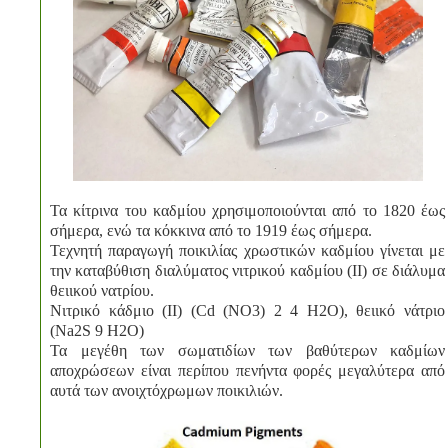
Τα κίτρινα του καδμίου χρησιμοποιούνται από το 1820 έως
σήμερα, ενώ τα κόκκινα από το 1919 έως σήμερα.
Τεχνητή παραγωγή ποικιλίας χρωστικών καδμίου γίνεται με
την καταβύθιση διαλύματος νιτρικού καδμίου (II) σε διάλυμα
θειικού νατρίου.
Νιτρικό κάδμιο (II) (Cd (NO3) 2 4 H2O), θειικό νάτριο
(Na2S 9 H2O)
Τα μεγέθη των σωματιδίων των βαθύτερων καδμίων
αποχρώσεων είναι περίπου πενήντα φορές μεγαλύτερα από
αυτά των ανοιχτόχρωμων ποικιλιών.