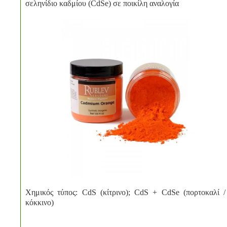
σεληνίδιο καδμίου (CdSe) σε ποικίλη αναλογία
Χημικός τύπος: CdS (κίτρινο); CdS + CdSe (πορτοκαλί /
κόκκινο)