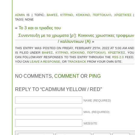
ADMIN
IS | TOPIC:
ΒΑΦΈΣ
,
ΚΊΤΡΙΝΟ
,
ΚΌΚΚΙΝΟ
,
ΠΟΡΤΟΚΑΛΊ
,
ΧΡΩΣΤΙΚΈΣ
|
TAGS: NONE
«
Το 3 και οι τριαδες του
Συνεντευξη με τα χρωματα [ρ’]: Κοκκινες χρωστικες τροφιμων
/ καλλυντικων (Α)
»
THIS ENTRY WAS POSTED ON FRIDAY, FEBRUARY 25TH, 2022 AT 5:00 AM AND
IS FILED UNDER
ΒΑΦΈΣ
,
ΚΊΤΡΙΝΟ
,
ΚΌΚΚΙΝΟ
,
ΠΟΡΤΟΚΑΛΊ
,
ΧΡΩΣΤΙΚΈΣ
. YOU
CAN FOLLOW ANY RESPONSES TO THIS ENTRY THROUGH THE
RSS 2.0
FEED.
YOU CAN
LEAVE A RESPONSE
, OR
TRACKBACK
FROM YOUR OWN SITE.
NO COMMENTS,
COMMENT
OR
PING
REPLY TO “CADMIUM YELLOW / RED”
NAME (REQUIRED)
MAIL (REQUIRED)
WEBSITE