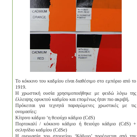
Το κόκκινο του καδμίου είναι διαθέσιμο στο εμπόριο από το
1919.
Η χρωστική ουσία χρησιμοποιήθηκε με φειδώ λόγω της
έλλειψης ορυκτού καδμίου και επομένως ήταν πιο ακριβή.
Πρόκειται για τεχνητά παραγώμενες χρωστικές με τις
ονομασίες:
Κίτρινο κάδμιο ‘η θειούχο κάδμιο (CdS)
Πορτοκαλί / κόκκινο κάδμιο ή θειούχο κάδμιο (CdS) +
σεληνίδιο καδμίου (CdSe)
Η ονομασία του στοιχείου ‘Κάδμιο’ προέρχεται από την