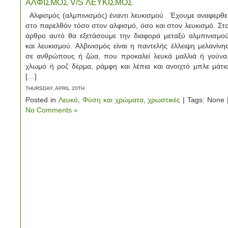
ΑΛΦΙΣΜΟΣ V/S ΛΕΥΚΙΣΜΟΣ
Αλφισμός (αλμπινισμός) έναντι λευκισμού Έχουμε αναφερθε
στο παρελθόν τόσο στον αλφισμό, όσο και στον λευκισμό. Στ
άρθρο αυτό θα εξετάσουμε την διαφορά μεταξύ αλμπινισμο
και λευκισμού. Αλβινισμός είναι η παντελής έλλειψη μελανίνη
σε ανθρώπους ή ζώα, που προκαλεί λευκά μαλλιά ή γούνα
χλωμό ή ροζ δέρμα, ράμφη και λέπια και ανοιχτό μπλε μάτι
[…]
THURSDAY, APRIL 20TH
Posted in
Λευκό
,
Φύση και χρώματα
,
χρωστικές
| Tags: None 
No Comments »