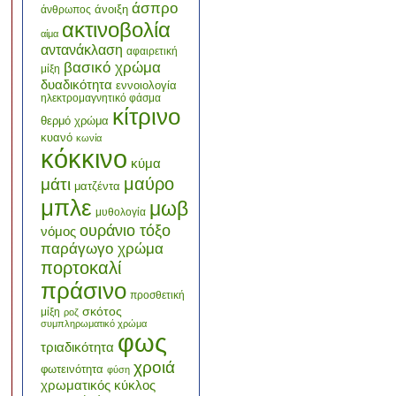
άσπρο
άνοιξη
άνθρωπος
ακτινοβολία
αίμα
αντανάκλαση
αφαιρετική
βασικό χρώμα
μίξη
δυαδικότητα
εννοιολογία
ηλεκτρομαγνητικό φάσμα
κίτρινο
θερμό χρώμα
κυανό
κωνία
κόκκινο
κύμα
μαύρο
μάτι
ματζέντα
μπλε
μωβ
μυθολογία
ουράνιο τόξο
νόμος
παράγωγο χρώμα
πορτοκαλί
πράσινο
προσθετική
σκότος
μίξη
ροζ
συμπληρωματικό χρώμα
φως
τριαδικότητα
χροιά
φωτεινότητα
φύση
χρωματικός κύκλος