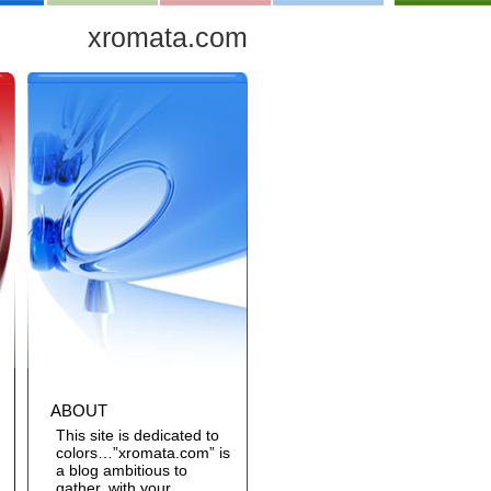
xromata.com
ABOUT
This site is dedicated to
colors…”xromata.com” is
a blog ambitious to
gather, with your