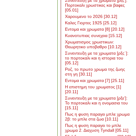
Συνεντευξη με τα χρωματα [ρξζ’]:
Πορτοκαλι χρωστικες και βαφες
[05.01]
Χαρουμενο το 2026
[30.12]
Καλες Γιορτες 1925
[25.12]
Εντομα και χρωματα [8]
[20.12]
Κυανοτυπιας συνεχεια
[15.12]
Χρωματισμος χρωστικων:
Θεωρητικο υποβαθρο
[10.12]
Συνεντευξη με τα χρωματα [ρξς΄]:
το πορτοκαλι και η ιστορια του
[05.12]
Ροζ, το πρωτο χρωμα της ζωης
στη γη
[30.11]
Εντομα και χρωματα [7]
[25.11]
Η επιστημη του χρωματος [1]
[20.11]
Συνεντευξη με τα χρωματα [ρξε’]:
Το πορτοκαλι και η ονομασια του
[15.11]
Πως η φυση παραγει μπλε χρωμα
2β: το μπλε στα ζωα
[10.11]
Πως η φυση παραγει το μπλε
χρωμα 2. Διαχυση Tyndall
[05.11]