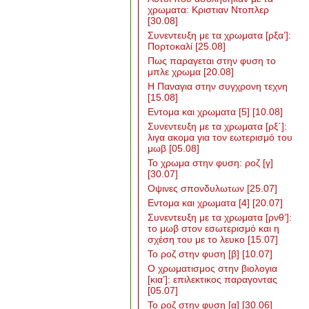
χρωματα: Κριστιαν Ντοπλερ
[30.08]
Συνεντευξη με τα χρωματα [ρξα’]:
Πορτοκαλί
[25.08]
Πως παραγεται στην φυση το
μπλε χρωμα
[20.08]
Η Παναγια στην συγχρονη τεχνη
[15.08]
Εντομα και χρωματα [5]
[10.08]
Συνεντευξη με τα χρωματα [ρξ΄]:
λιγα ακομα για τον εωτερισμό του
μωβ
[05.08]
Το χρωμα στην φυση: ροζ [γ]
[30.07]
Οψινες σπονδυλωτων
[25.07]
Εντομα και χρωματα [4]
[20.07]
Συνεντευξη με τα χρωματα [ρνθ’]:
το μωβ στον εσωτερισμό και η
σχέση του με το λευκο
[15.07]
Το ροζ στην φυση [β]
[10.07]
Ο χρωματισμος στην βιολογια
[κια’]: επιλεκτικος παραγοντας
[05.07]
Το ροζ στην φυση [α]
[30.06]