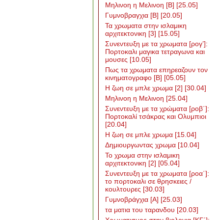
Μηλινοη η Μελινοη [Β]
[25.05]
Γυμνοβραγχια [Β]
[20.05]
Τα χρωματα στην ισλαμικη
αρχιτεκτονικη [3]
[15.05]
Συνεντευξη με τα χρωματα [ρογ’]:
Πορτοκαλι μαγικα τετραγωνα και
μουσες
[10.05]
Πως τα χρωματα επηρεαζουν τον
κινηματογραφο [Β]
[05.05]
H ζωη σε μπλε χρωμα [2]
[30.04]
Μηλινοη η Μελινοη
[25.04]
Συνεντευξη με τα χρώματα [ροβ΄]:
Πορτοκαλί τσάκρας και Ολυμπιοι
[20.04]
Η ζωη σε μπλε χρωμα
[15.04]
Δημιουργωντας χρωμα
[10.04]
Το χρωμα στην ισλαμικη
αρχιτεκτονικη [2]
[05.04]
Συνεντευξη με τα χρωματα [ροα΄]:
το πορτοκαλι σε θρησκειες /
κουλτουρες
[30.03]
Γυμνοβράγχια [Α]
[25.03]
τα ματια του ταρανδου
[20.03]