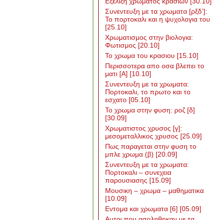
Εξελιξη χρωματος κρασιων
[30.10]
Συνεντευξη με τα χρωματα [ρξδ’]:
Το πορτοκαλι και η ψυχολογια του
[25.10]
Χρωματισμος στην βιολογια:
Φωτισμος
[20.10]
Το χρωμα του κρασιου
[15.10]
Περισσοτερα απο οσα βλεπει το
ματι [Α]
[10.10]
Συνεντευξη με τα χρωματα:
Πορτοκαλι, το πρωτο και το
εσχατο
[05.10]
Το χρωμα στην φυση: ροζ [δ]
[30.09]
Χρωματιστος χρυσος [γ]:
μεσομεταλλικος χρυσος
[25.09]
Πως παραγεται στην φυση το
μπλε χρωμα (β)
[20.09]
Συνεντευξη με τα χρωματα:
Πορτοκαλι – συνεχεια
παρουσιασης
[15.09]
Μουσικη – χρωμα – μαθηματικα
[10.09]
Εντομα και χρωματα [6]
[05.09]
Αυτοι που ασοληθηκαν με τα