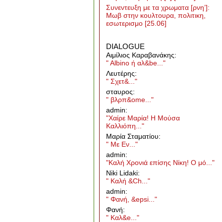
Συνεντευξη με τα χρωματα [ρνη’]:
Μωβ στην κουλτουρα, πολιτικη,
εσωτερισμο
[25.06]
DIALOGUE
Aιμίλιος Καραβανάκης:
" Albino ή αλ&be..."
Λευτέρης:
" Σχετ&..."
σταυρος:
" βλρπ&ome..."
admin:
"Χαίρε Μαρία! Η Μούσα
Καλλιόπη..."
Μαρία Σταματίου:
" Με Εν..."
admin:
"Καλή Χρονιά επίσης Νίκη! Ο μό..."
Niki Lidaki:
" Καλή &Ch..."
admin:
" Φανή, &epsi..."
Φανή:
" Καλ&e..."