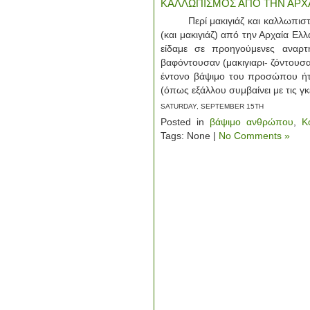
ΚΑΛΛΩΠΙΣΜΟΣ ΑΠΟ ΤΗΝ ΑΡΧΑ
Περί μακιγιάζ και καλλωπισ
(και μακιγιάζ) από την Αρχαία 
είδαμε σε προηγούμενες αναρτή
βαφόντουσαν (μακιγιαρι- ζόντουσα
έντονο βάψιμο του προσώπου ήτα
(όπως εξάλλου συμβαίνει με τις γκ
SATURDAY, SEPTEMBER 15TH
Posted in
βάψιμο ανθρώπου
,
Κ
Tags: None |
No Comments »