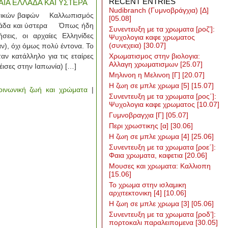
RECENT ENTRIES
ΙΑ ΕΛΛΑΔΑ ΚΑΙ ΥΣΤΕΡΑ
Nudibranch (Γυμνοβράγχια) [Δ]
τικών βαφών Καλλωπισμός
[05.08]
Ελλάδα και ύστερα Όπως ήδη
Συνεντευξη με τα χρωματα [ροζ’]:
σεις, οι αρχαίες Ελληνίδες
Ψυχολογια καφε χρωματος
(συνεχεια)
[30.07]
ν), όχι όμως πολύ έντονα. Το
ν κατάλληλο για τις εταίρες
Χρωματισμος στην βιολογια:
Αλλαγη χρωματισμων
[25.07]
έισες στην Ιαπωνία) […]
Μηλινοη η Μελινοη [Γ]
[20.07]
Η ζωη σε μπλε χρωμα [5]
[15.07]
οινωνική ζωή και χρώματα
|
Συνεντευξη με τα χρωματα [ρος΄]:
Ψυχολογια καφε χρωματος
[10.07]
Γυμνοβραγχια [Γ]
[05.07]
Περι χρωστικης [α]
[30.06]
Η ζωη σε μπλε χρωμα [4]
[25.06]
Συνεντευξη με τα χρωματα [ροε΄]:
Φαια χρωματα, καφετια
[20.06]
Μουσες και χρωματα: Καλλιοπη
[15.06]
Το χρωμα στην ισλαμικη
αρχιτεκτονικη [4]
[10.06]
Η ζωη σε μπλε χρωμα [3]
[05.06]
Συνεντευξη με τα χρωματα [ροδ’]:
πορτοκαλι παραλειπομενα
[30.05]