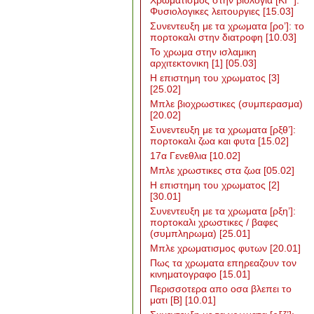
Χρωματισμος στην βιολογια [ΚΓ΄]:
Φυσιολογικες λειτουργιες
[15.03]
Συνεντευξη με τα χρωματα [ρο’]: το
πορτοκαλι στην διατροφη
[10.03]
To χρωμα στην ισλαμικη
αρχιτεκτονικη [1]
[05.03]
Η επιστημη του χρωματος [3]
[25.02]
Μπλε βιοχρωστικες (συμπερασμα)
[20.02]
Συνεντευξη με τα χρωματα [ρξθ’]:
πορτοκαλι ζωα και φυτα
[15.02]
17α Γενεθλια
[10.02]
Μπλε χρωστικες στα ζωα
[05.02]
Η επιστημη του χρωματος [2]
[30.01]
Συνεντευξη με τα χρωματα [ρξη’]:
πορτοκαλι χρωστικες / βαφες
(συμπληρωμα)
[25.01]
Μπλε χρωματισμος φυτων
[20.01]
Πως τα χρωματα επηρεαζουν τον
κινηματογραφο
[15.01]
Περισσοτερα απο οσα βλεπει το
ματι [Β]
[10.01]