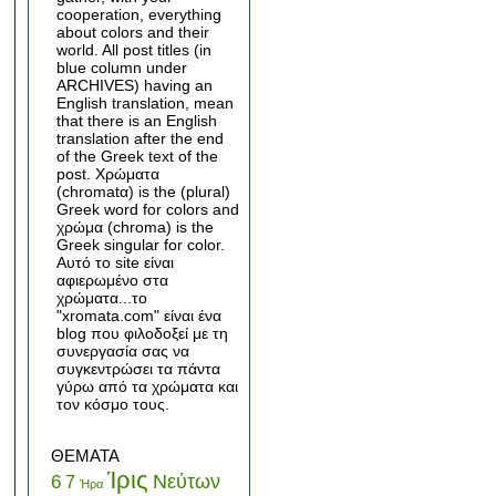
cooperation, everything
about colors and their
world. All post titles (in
blue column under
ARCHIVES) having an
English translation, mean
that there is an English
translation after the end
of the Greek text of the
post. Χρώματα
(chromatα) is the (plural)
Greek word for colors and
χρώμα (chroma) is the
Greek singular for color.
Αυτό το site είναι
αφιερωμένο στα
χρώματα...το
"xromata.com" είναι ένα
blog που φιλοδοξεί με τη
συνεργασία σας να
συγκεντρώσει τα πάντα
γύρω από τα χρώματα και
τον κόσμο τους.
ΘΕΜΑΤΑ
Ίρις
Νεύτων
6
7
Ήρα