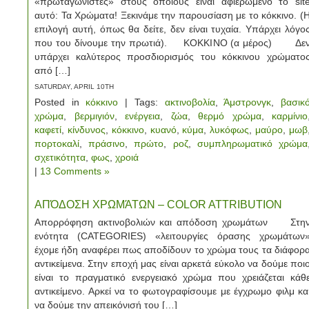
«πρωταγωνιστές» στους οποίους είναι αφιερωμένο το sit
αυτό: Τα Χρώματα! Ξεκινάμε την παρουσίαση με το κόκκινο. (
επιλογή αυτή, όπως θα δείτε, δεν είναι τυχαία. Υπάρχει λόγο
που του δίνουμε την πρωτιά). ΚΟΚΚΙΝΟ (α μέρος) Δε
υπάρχει καλύτερος προσδιορισμός του κόκκινου χρώματο
από […]
SATURDAY, APRIL 10TH
Posted in
κόκκινο
| Tags:
ακτινοβολία
,
Άμστρονγκ
,
βασικ
χρώμα
,
βερμιγιόν
,
ενέργεια
,
ζώα
,
θερμό χρώμα
,
καρμίνιο
καφετί
,
κίνδυνος
,
κόκκινο
,
κυανό
,
κύμα
,
λυκόφως
,
μαύρο
,
μωβ
πορτοκαλί
,
πράσινο
,
πρώτο
,
ροζ
,
συμπληρωματικό χρώμα
σχετικότητα
,
φως
,
χροιά
|
13 Comments »
ΑΠΌΔΟΣΗ ΧΡΩΜΆΤΩΝ – COLOR ATTRIBUTION
Απορρόφηση ακτινοβολιών και απόδοση χρωμάτων Στη
ενότητα (CATEGORIES) «λειτουργίες όρασης χρωμάτων
έχομε ήδη αναφέρει πως αποδίδουν το χρώμα τους τα διάφορ
αντικείμενα. Στην εποχή μας είναι αρκετά εύκολο να δούμε ποι
είναι το πραγματικό ενεργειακό χρώμα που χρειάζεται κάθ
αντικείμενο. Αρκεί να το φωτογραφίσουμε με έγχρωμο φιλμ κα
να δούμε την απεικόνισή του […]