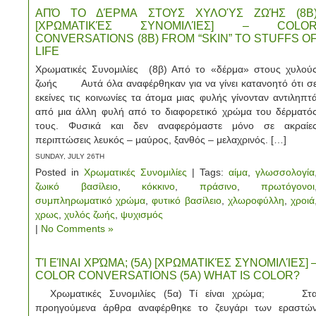
ΑΠΌ ΤΟ ΔΈΡΜΑ ΣΤΟΥΣ ΧΥΛΟΎΣ ΖΩΉΣ (8Β
[ΧΡΩΜΑΤΙΚΈΣ ΣΥΝΟΜΙΛΊΕΣ] – COLO
CONVERSATIONS (8B) FROM “SKIN” TO STUFFS O
LIFE
Χρωματικές Συνομιλίες (8β) Από το «δέρμα» στους χυλού
ζωής Αυτά όλα αναφέρθηκαν για να γίνει κατανοητό ότι σ
εκείνες τις κοινωνίες τα άτομα μιας φυλής γίνονταν αντιληπτ
από μια άλλη φυλή από το διαφορετικό χρώμα του δέρματό
τους. Φυσικά και δεν αναφερόμαστε μόνο σε ακραίε
περιπτώσεις λευκός – μαύρος, ξανθός – μελαχρινός. […]
SUNDAY, JULY 26TH
Posted in
Χρωματικές Συνομιλίες
| Tags:
αίμα
,
γλωσσολογία
ζωικό βασίλειο
,
κόκκινο
,
πράσινο
,
πρωτόγονοι
συμπληρωματικό χρώμα
,
φυτικό βασίλειο
,
χλωροφύλλη
,
χροιά
χρως
,
χυλός ζωής
,
ψυχισμός
|
No Comments »
ΤΊ ΕΊΝΑΙ ΧΡΏΜΑ; (5Α) [ΧΡΩΜΑΤΙΚΈΣ ΣΥΝΟΜΙΛΊΕΣ] 
COLOR CONVERSATIONS (5A) WHAT IS COLOR?
Χρωματικές Συνομιλίες (5α) Τί είναι χρώμα; Στ
προηγούμενα άρθρα αναφέρθηκε το ζευγάρι των εραστώ