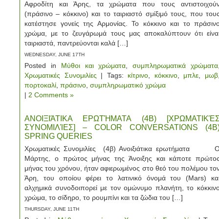
Αφροδίτη και Άρης, τα χρώματα που τους αντιστοιχού
(πράσινο – κόκκινο) και το ταιριαστό σμίξιμό τους, που του
κατέστησε γονείς της Αρμονίας. Το κόκκινο και το πράσιν
χρώμα, με το ζευγάρωμά τους μας αποκαλύπτουν ότι είνα
ταιριαστά, παντρεύονται καλά […]
WEDNESDAY, JUNE 17TH
Posted in
Μύθοι και χρώματα
,
συμπληρωματικά χρώματα
Χρωματικές Συνομιλίες
| Tags:
κίτρινο
,
κόκκινο
,
μπλε
,
μωβ
πορτοκαλί
,
πράσινο
,
συμπληρωματικό χρώμα
|
2 Comments »
ΑΝΟΙΞΙΆΤΙΚΑ ΕΡΩΤΉΜΑΤΑ (4Β) [ΧΡΩΜΑΤΙΚΈ
ΣΥΝΟΜΙΛΊΕΣ] – COLOR CONVERSATIONS (4B
SPRING QUERIES
Χρωματικές Συνομιλίες (4β) Ανοιξιάτικα ερωτήματα 
Μάρτης, ο πρώτος μήνας της Άνοιξης και κάποτε πρώτο
μήνας του χρόνου, ήταν αφιερωμένος στο θεό του πολέμου το
Άρη, του οποίου φέρει το λατινικό όνομά του (Mars) κα
αλχημικά συνοδοιπορεί με τον ομώνυμο πλανήτη, το κόκκιν
χρώμα, το σίδηρο, το ρουμπίνι και τα ζώδια του […]
THURSDAY, JUNE 11TH