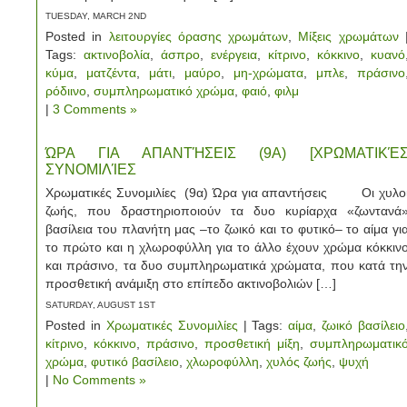
TUESDAY, MARCH 2ND
Posted in
λειτουργίες όρασης χρωμάτων
,
Μίξεις χρωμάτων
Tags:
ακτινοβολία
,
άσπρο
,
ενέργεια
,
κίτρινο
,
κόκκινο
,
κυανό
κύμα
,
ματζέντα
,
μάτι
,
μαύρο
,
μη-χρώματα
,
μπλε
,
πράσινο
ρόδιινο
,
συμπληρωματικό χρώμα
,
φαιό
,
φιλμ
|
3 Comments »
ΏΡΑ ΓΙΑ ΑΠΑΝΤΉΣΕΙΣ (9Α) [ΧΡΩΜΑΤΙΚΈ
ΣΥΝΟΜΙΛΊΕΣ
Χρωματικές Συνομιλίες (9α) Ώρα για απαντήσεις Οι χυλο
ζωής, που δραστηριοποιούν τα δυο κυρίαρχα «ζωντανά
βασίλεια του πλανήτη μας –το ζωικό και το φυτικό– το αίμα γι
το πρώτο και η χλωροφύλλη για το άλλο έχουν χρώμα κόκκιν
και πράσινο, τα δυο συμπληρωματικά χρώματα, που κατά τη
προσθετική ανάμιξη στο επίπεδο ακτινοβολιών […]
SATURDAY, AUGUST 1ST
Posted in
Χρωματικές Συνομιλίες
| Tags:
αίμα
,
ζωικό βασίλειο
κίτρινο
,
κόκκινο
,
πράσινο
,
προσθετική μίξη
,
συμπληρωματικ
χρώμα
,
φυτικό βασίλειο
,
χλωροφύλλη
,
χυλός ζωής
,
ψυχή
|
No Comments »