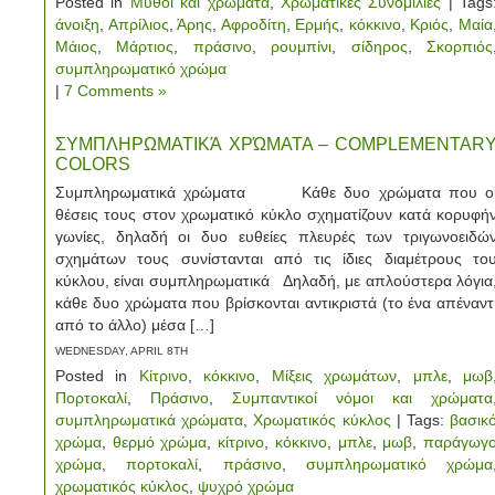
Posted in
Μύθοι και χρώματα
,
Χρωματικές Συνομιλίες
| Tags
άνοιξη
,
Απρίλιος
,
Άρης
,
Αφροδίτη
,
Ερμής
,
κόκκινο
,
Κριός
,
Μαία
Μάιος
,
Μάρτιος
,
πράσινο
,
ρουμπίνι
,
σίδηρος
,
Σκορπιός
συμπληρωματικό χρώμα
|
7 Comments »
ΣΥΜΠΛΗΡΩΜΑΤΙΚΆ ΧΡΏΜΑΤΑ – COMPLEMENTAR
COLORS
Συμπληρωματικά χρώματα Κάθε δυο χρώματα που ο
θέσεις τους στον χρωματικό κύκλο σχηματίζουν κατά κορυφή
γωνίες, δηλαδή οι δυο ευθείες πλευρές των τριγωνοειδώ
σχημάτων τους συνίστανται από τις ίδιες διαμέτρους το
κύκλου, είναι συμπληρωματικά Δηλαδή, με απλούστερα λόγια
κάθε δυο χρώματα που βρίσκονται αντικριστά (το ένα απέναντ
από το άλλο) μέσα […]
WEDNESDAY, APRIL 8TH
Posted in
Κίτρινο
,
κόκκινο
,
Μίξεις χρωμάτων
,
μπλε
,
μωβ
Πορτοκαλί
,
Πράσινο
,
Συμπαντικοί νόμοι και χρώματα
συμπληρωματικά χρώματα
,
Χρωματικός κύκλος
| Tags:
βασικ
χρώμα
,
θερμό χρώμα
,
κίτρινο
,
κόκκινο
,
μπλε
,
μωβ
,
παράγωγ
χρώμα
,
πορτοκαλί
,
πράσινο
,
συμπληρωματικό χρώμα
χρωματικός κύκλος
,
ψυχρό χρώμα