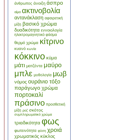
άσπρο
άνοιξη
άνθρωπος
ακτινοβολία
αίμα
αντανάκλαση
αφαιρετική
βασικό χρώμα
μίξη
δυαδικότητα
εννοιολογία
ηλεκτρομαγνητικό φάσμα
κίτρινο
θερμό χρώμα
κυανό
κωνία
κόκκινο
κύμα
μαύρο
μάτι
ματζέντα
μπλε
μωβ
μυθολογία
ουράνιο τόξο
νόμος
παράγωγο χρώμα
πορτοκαλί
πράσινο
προσθετική
σκότος
μίξη
ροζ
συμπληρωματικό χρώμα
φως
τριαδικότητα
χροιά
φωτεινότητα
φύση
χρωματικός κύκλος