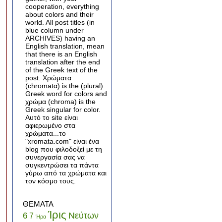
cooperation, everything
about colors and their
world. All post titles (in
blue column under
ARCHIVES) having an
English translation, mean
that there is an English
translation after the end
of the Greek text of the
post. Χρώματα
(chromatα) is the (plural)
Greek word for colors and
χρώμα (chroma) is the
Greek singular for color.
Αυτό το site είναι
αφιερωμένο στα
χρώματα...το
"xromata.com" είναι ένα
blog που φιλοδοξεί με τη
συνεργασία σας να
συγκεντρώσει τα πάντα
γύρω από τα χρώματα και
τον κόσμο τους.
ΘΕΜΑΤΑ
Ίρις
Νεύτων
6
7
Ήρα