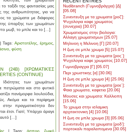
 Ιδιότητες των χρωμάτων
RECENT ENTRIES
το ταξίδι της φαντασίας μας
Nudibranch (Γυμνοβράγχια) [Δ]
[05.08]
 της ανθρωπότητας, για να
Συνεντευξη με τα χρωματα [ροζ’]:
ος τα χρώματα με διάφορες
Ψυχολογια καφε χρωματος
η της ύπαρξης των χρωμάτων
(συνεχεια)
[30.07]
το μωβ, το μπλε και το […]
Χρωματισμος στην βιολογια:
Αλλαγη χρωματισμων
[25.07]
| Tags:
Αριστοτέλης
,
έρημος
,
Μηλινοη η Μελινοη [Γ]
[20.07]
άσινο
,
φύση
Η ζωη σε μπλε χρωμα [5]
[15.07]
Συνεντευξη με τα χρωματα [ρος΄]:
Ψυχολογια καφε χρωματος
[10.07]
Γυμνοβραγχια [Γ]
[05.07]
Ν (24Β) [ΧΡΩΜΑΤΙΚΈΣ
Περι χρωστικης [α]
[30.06]
ERTIES (CONTINUE)
Η ζωη σε μπλε χρωμα [4]
[25.06]
 Ιδιότητες των χρωμάτων
Συνεντευξη με τα χρωματα [ροε΄]:
πετρώματα και στο φυτικό
Φαια χρωματα, καφετια
[20.06]
ατίζει πανέμορφα λουλούδια,
Μουσες και χρωματα: Καλλιοπη
ς. Ακόμα και τα περίφημα
[15.06]
 στην πραγματικότητα δεν
Το χρωμα στην ισλαμικη
αι έτσι. Γιατί; Υπάρχει άραγε
αρχιτεκτονικη [4]
[10.06]
 αυτό […]
Η ζωη σε μπλε χρωμα [3]
[05.06]
Συνεντευξη με τα χρωματα [ροδ’]:
πορτοκαλι παραλειπομενα
[30.05]
ίες
| Tags:
άσπρο
,
ζωικό