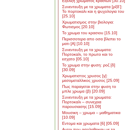
Εξελιξη χρωματος κρασιων
[30.10]
Συνεντευξη με τα χρωματα [ρξδ’]:
Το πορτοκαλι και η ψυχολογια του
[25.10]
Χρωματισμος στην βιολογια:
Φωτισμος
[20.10]
Το χρωμα του κρασιου
[15.10]
Περισσοτερα απο οσα βλεπει το
ματι [Α]
[10.10]
Συνεντευξη με τα χρωματα:
Πορτοκαλι, το πρωτο και το
εσχατο
[05.10]
Το χρωμα στην φυση: ροζ [δ]
[30.09]
Χρωματιστος χρυσος [γ]:
μεσομεταλλικος χρυσος
[25.09]
Πως παραγεται στην φυση το
μπλε χρωμα (β)
[20.09]
Συνεντευξη με τα χρωματα:
Πορτοκαλι – συνεχεια
παρουσιασης
[15.09]
Μουσικη – χρωμα – μαθηματικα
[10.09]
Εντομα και χρωματα [6]
[05.09]
Αυτοι που ασοληθηκαν με τα