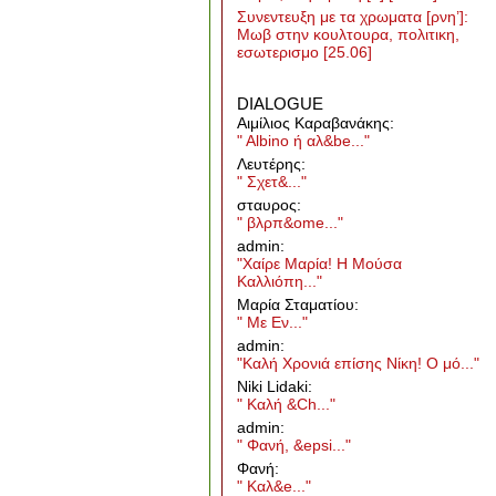
Συνεντευξη με τα χρωματα [ρνη’]:
Μωβ στην κουλτουρα, πολιτικη,
εσωτερισμο
[25.06]
DIALOGUE
Aιμίλιος Καραβανάκης:
" Albino ή αλ&be..."
Λευτέρης:
" Σχετ&..."
σταυρος:
" βλρπ&ome..."
admin:
"Χαίρε Μαρία! Η Μούσα
Καλλιόπη..."
Μαρία Σταματίου:
" Με Εν..."
admin:
"Καλή Χρονιά επίσης Νίκη! Ο μό..."
Niki Lidaki:
" Καλή &Ch..."
admin:
" Φανή, &epsi..."
Φανή:
" Καλ&e..."