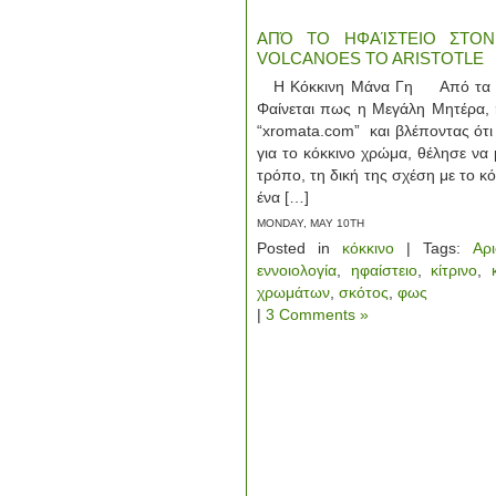
ΑΠΌ ΤΟ ΗΦΑΊΣΤΕΙΟ ΣΤΟΝ
VOLCANOES TO ARISTOTLE
Η Κόκκινη Μάνα Γη Από τα ηφ
Φαίνεται πως η Μεγάλη Μητέρα, 
“xromata.com” και βλέποντας ότ
για το κόκκινο χρώμα, θέλησε να 
τρόπο, τη δική της σχέση με το κό
ένα […]
MONDAY, MAY 10TH
Posted in
κόκκινο
| Tags:
Αρι
εννοιολογία
,
ηφαίστειο
,
κίτρινο
,
χρωμάτων
,
σκότος
,
φως
|
3 Comments »