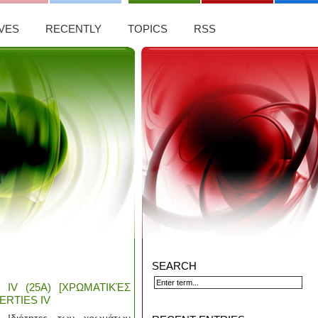
VES
RECENTLY
TOPICS
RSS
SEARCH
ΙV (25Α) [ΧΡΩΜΑΤΙΚΈΣ
ERTIES IV