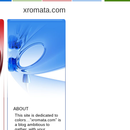
xromata.com
ABOUT
This site is dedicated to
colors…”xromata.com” is
a blog ambitious to
gather, with your