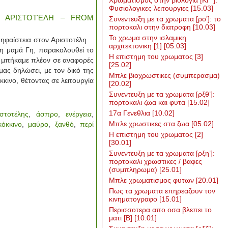
Χρωματισμος στην βιολογια [ΚΓ΄]:
Φυσιολογικες λειτουργιες
[15.03]
 ΑΡΙΣΤΟΤΈΛΗ – FROM
Συνεντευξη με τα χρωματα [ρο’]: το
πορτοκαλι στην διατροφη
[10.03]
To χρωμα στην ισλαμικη
αίστεια στον Αριστοτέλη
αρχιτεκτονικη [1]
[05.03]
η μαμά Γη, παρακολουθεί τo
Η επιστημη του χρωματος [3]
ι μπήκαμε πλέον σε αναφορές
[25.02]
μας δηλώσει, με τον δικό της
Μπλε βιοχρωστικες (συμπερασμα)
κκινο, θέτοντας σε λειτουργία
[20.02]
Συνεντευξη με τα χρωματα [ρξθ’]:
πορτοκαλι ζωα και φυτα
[15.02]
17α Γενεθλια
[10.02]
στοτέλης
,
άσπρο
,
ενέργεια
,
Μπλε χρωστικες στα ζωα
[05.02]
κόκκινο
,
μαύρο
,
ξανθό
,
περί
Η επιστημη του χρωματος [2]
[30.01]
Συνεντευξη με τα χρωματα [ρξη’]:
πορτοκαλι χρωστικες / βαφες
(συμπληρωμα)
[25.01]
Μπλε χρωματισμος φυτων
[20.01]
Πως τα χρωματα επηρεαζουν τον
κινηματογραφο
[15.01]
Περισσοτερα απο οσα βλεπει το
ματι [Β]
[10.01]