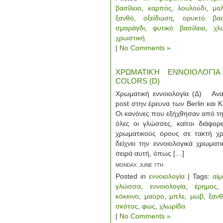
βασίλειο
,
καρπός
,
λουλούδι
,
μαλ
ξανθό
,
οξείδωση
,
ορυκτό βασ
σμαράγδι
,
φυτικό βασίλειο
,
χλ
χρωστική
|
No Comments »
ΧΡΩΜΑΤΙΚΉ ΕΝΝΟΙΟΛΟΓΊΑ
COLORS (D)
Χρωματική εννοιολογία (Δ) Αν
post στην έρευνα των Berlin και
Οι κανόνες που εξήχθησαν από τη
όλες οι γλώσσες, καίτοι διάφορ
χρωματικούς όρους σε τακτή χρ
δείχνει την εννοιολογικά χρωματ
σειρά αυτή, όπως […]
MONDAY, JUNE 7TH
Posted in
εννοιολογία
| Tags:
αίμ
γλώσσα
,
εννοιολογία
,
έρημος
κόκκινο
,
μαύρο
,
μπλε
,
μωβ
,
ξαν
σκότος
,
φως
,
χλωρίδα
|
No Comments »