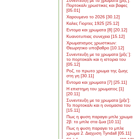
Συνεντευξη με τα χρωματα [ρξζ’]:
Πορτοκαλι χρωστικες και βαφες
[05.01]
Χαρουμενο το 2026
[30.12]
Καλες Γιορτες 1925
[25.12]
Εντομα και χρωματα [8]
[20.12]
Κυανοτυπιας συνεχεια
[15.12]
Χρωματισμος χρωστικων:
Θεωρητικο υποβαθρο
[10.12]
Συνεντευξη με τα χρωματα [ρξς΄]:
το πορτοκαλι και η ιστορια του
[05.12]
Ροζ, το πρωτο χρωμα της ζωης
στη γη
[30.11]
Εντομα και χρωματα [7]
[25.11]
Η επιστημη του χρωματος [1]
[20.11]
Συνεντευξη με τα χρωματα [ρξε’]:
Το πορτοκαλι και η ονομασια του
[15.11]
Πως η φυση παραγει μπλε χρωμα
2β: το μπλε στα ζωα
[10.11]
Πως η φυση παραγει το μπλε
χρωμα 2. Διαχυση Tyndall
[05.11]