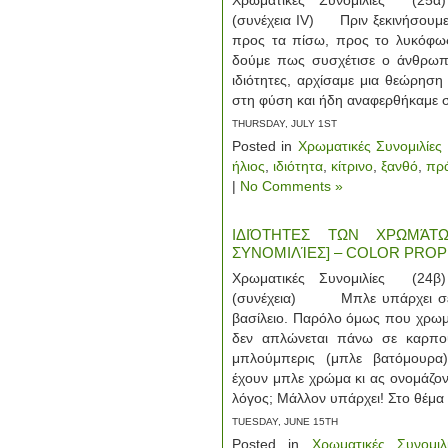
Χρωματικές Συνομιλίες (25α)
(συνέχεια ΙV) Πριν ξεκινήσουμε 
προς τα πίσω, προς το λυκόφως
δούμε πως συσχέτισε ο άνθρωπ
ιδιότητες, αρχίσαμε μια θεώρησ
στη φύση και ήδη αναφερθήκαμε σ
THURSDAY, JULY 1ST
Posted in
Χρωματικές Συνομιλίες
ήλιος
,
ιδιότητα
,
κίτρινο
,
ξανθό
,
πρ
|
No Comments »
ΙΔΙΌΤΗΤΕΣ ΤΩΝ ΧΡΩΜΆΤΩ
ΣΥΝΟΜΙΛΊΕΣ] – COLOR PROP
Χρωματικές Συνομιλίες (24β)
(συνέχεια) Μπλε υπάρχει σε 
βασίλειο. Παρόλο όμως που χρωμ
δεν απλώνεται πάνω σε καρπού
μπλούμπερις (μπλε βατόμουρα)
έχουν μπλε χρώμα κι ας ονομάζοντ
λόγος; Μάλλον υπάρχει! Στο θέμα
TUESDAY, JUNE 15TH
Posted in
Χρωματικές Συνομιλ