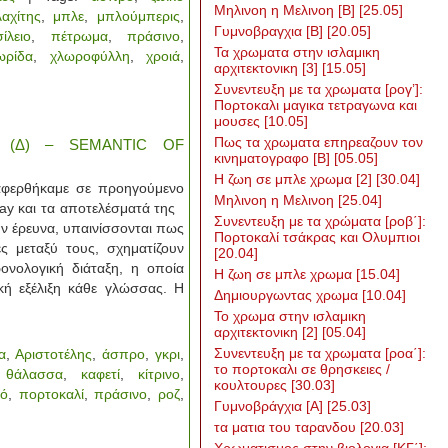
Μηλινοη η Μελινοη [Β]
[25.05]
αχίτης
,
μπλε
,
μπλούμπερις
,
Γυμνοβραγχια [Β]
[20.05]
ίλειο
,
πέτρωμα
,
πράσινο
,
Τα χρωματα στην ισλαμικη
ωρίδα
,
χλωροφύλλη
,
χροιά
,
αρχιτεκτονικη [3]
[15.05]
Συνεντευξη με τα χρωματα [ρογ’]:
Πορτοκαλι μαγικα τετραγωνα και
μουσες
[10.05]
Πως τα χρωματα επηρεαζουν τον
 (Δ) – SEMANTIC OF
κινηματογραφο [Β]
[05.05]
H ζωη σε μπλε χρωμα [2]
[30.04]
αφερθήκαμε σε προηγούμενο
Μηλινοη η Μελινοη
[25.04]
 Kay και τα αποτελέσματά της
Συνεντευξη με τα χρώματα [ροβ΄]:
ν έρευνα, υπαινίσσονται πως
Πορτοκαλί τσάκρας και Ολυμπιοι
ες μεταξύ τους, σχηματίζουν
[20.04]
ονολογική διάταξη, η οποία
Η ζωη σε μπλε χρωμα
[15.04]
ική εξέλιξη κάθε γλώσσας. Η
Δημιουργωντας χρωμα
[10.04]
Το χρωμα στην ισλαμικη
αρχιτεκτονικη [2]
[05.04]
Συνεντευξη με τα χρωματα [ροα΄]:
α
,
Αριστοτέλης
,
άσπρο
,
γκρι
,
το πορτοκαλι σε θρησκειες /
,
θάλασσα
,
καφετί
,
κίτρινο
,
κουλτουρες
[30.03]
θό
,
πορτοκαλί
,
πράσινο
,
ροζ
,
Γυμνοβράγχια [Α]
[25.03]
τα ματια του ταρανδου
[20.03]