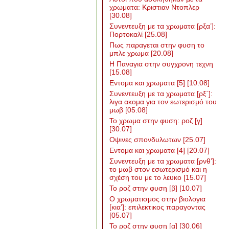
χρωματα: Κριστιαν Ντοπλερ
[30.08]
Συνεντευξη με τα χρωματα [ρξα’]:
Πορτοκαλί
[25.08]
Πως παραγεται στην φυση το
μπλε χρωμα
[20.08]
Η Παναγια στην συγχρονη τεχνη
[15.08]
Εντομα και χρωματα [5]
[10.08]
Συνεντευξη με τα χρωματα [ρξ΄]:
λιγα ακομα για τον εωτερισμό του
μωβ
[05.08]
Το χρωμα στην φυση: ροζ [γ]
[30.07]
Οψινες σπονδυλωτων
[25.07]
Εντομα και χρωματα [4]
[20.07]
Συνεντευξη με τα χρωματα [ρνθ’]:
το μωβ στον εσωτερισμό και η
σχέση του με το λευκο
[15.07]
Το ροζ στην φυση [β]
[10.07]
Ο χρωματισμος στην βιολογια
[κια’]: επιλεκτικος παραγοντας
[05.07]
Το ροζ στην φυση [α]
[30.06]