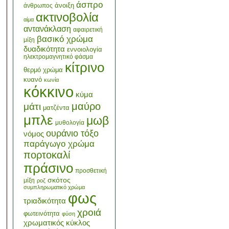
άσπρο
άνοιξη
άνθρωπος
ακτινοβολία
αίμα
αντανάκλαση
αφαιρετική
βασικό χρώμα
μίξη
δυαδικότητα
εννοιολογία
ηλεκτρομαγνητικό φάσμα
κίτρινο
θερμό χρώμα
κυανό
κωνία
κόκκινο
κύμα
μαύρο
μάτι
ματζέντα
μπλε
μωβ
μυθολογία
ουράνιο τόξο
νόμος
παράγωγο χρώμα
πορτοκαλί
πράσινο
προσθετική
σκότος
μίξη
ροζ
συμπληρωματικό χρώμα
φως
τριαδικότητα
χροιά
φωτεινότητα
φύση
χρωματικός κύκλος