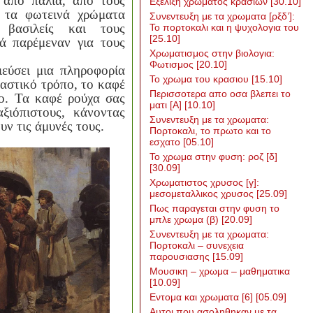
 από παλιά, από τους
Εξελιξη χρωματος κρασιων
[30.10]
ν τα φωτεινά χρώματα
Συνεντευξη με τα χρωματα [ρξδ’]:
 βασιλείς και τους
Το πορτοκαλι και η ψυχολογια του
[25.10]
ά παρέμεναν για τους
Χρωματισμος στην βιολογια:
Φωτισμος
[20.10]
ιεύσει μια πληροφορία
Το χρωμα του κρασιου
[15.10]
αστικό τρόπο, το καφέ
Περισσοτερα απο οσα βλεπει το
ρο. Τα καφέ ρούχα σας
ματι [Α]
[10.10]
ξιόπιστους, κάνοντας
Συνεντευξη με τα χρωματα:
υν τις άμυνές τους.
Πορτοκαλι, το πρωτο και το
εσχατο
[05.10]
Το χρωμα στην φυση: ροζ [δ]
[30.09]
Χρωματιστος χρυσος [γ]:
μεσομεταλλικος χρυσος
[25.09]
Πως παραγεται στην φυση το
μπλε χρωμα (β)
[20.09]
Συνεντευξη με τα χρωματα:
Πορτοκαλι – συνεχεια
παρουσιασης
[15.09]
Μουσικη – χρωμα – μαθηματικα
[10.09]
Εντομα και χρωματα [6]
[05.09]
Αυτοι που ασοληθηκαν με τα