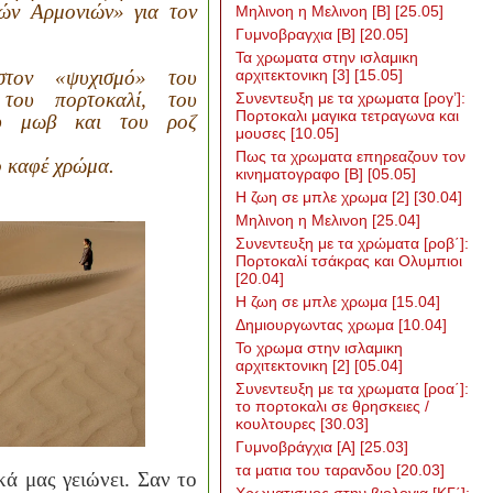
ών Αρμονιών» για τον
Μηλινοη η Μελινοη [Β]
[25.05]
Γυμνοβραγχια [Β]
[20.05]
Τα χρωματα στην ισλαμικη
στον «ψυχισμό» του
αρχιτεκτονικη [3]
[15.05]
 του πορτοκαλί, του
Συνεντευξη με τα χρωματα [ρογ’]:
Πορτοκαλι μαγικα τετραγωνα και
ου μωβ και του ροζ
μουσες
[10.05]
Πως τα χρωματα επηρεαζουν τον
ο καφέ χρώμα.
κινηματογραφο [Β]
[05.05]
H ζωη σε μπλε χρωμα [2]
[30.04]
Μηλινοη η Μελινοη
[25.04]
Συνεντευξη με τα χρώματα [ροβ΄]:
Πορτοκαλί τσάκρας και Ολυμπιοι
[20.04]
Η ζωη σε μπλε χρωμα
[15.04]
Δημιουργωντας χρωμα
[10.04]
Το χρωμα στην ισλαμικη
αρχιτεκτονικη [2]
[05.04]
Συνεντευξη με τα χρωματα [ροα΄]:
το πορτοκαλι σε θρησκειες /
κουλτουρες
[30.03]
Γυμνοβράγχια [Α]
[25.03]
τα ματια του ταρανδου
[20.03]
ά μας γειώνει. Σαν το