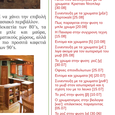
χρωματα: Κριστιαν Ντοπλερ
[30.08]
Συνεντευξη με τα χρωματα [ρξα’]:
 να χάνει την επιβολή
Πορτοκαλί
[25.08]
γασιακό περιβάλλον.
Πως παραγεται στην φυση το
δεκαετία των 80’
s
, τα
μπλε χρωμα
[20.08]
ρα μπλε και μαύρα,
Η Παναγια στην συγχρονη τεχνη
[15.08]
ματικούς χώρους, αλλά
 πιο προσιτά καφετιά
Εντομα και χρωματα [5]
[10.08]
των 90’
s
.
Συνεντευξη με τα χρωματα [ρξ΄]:
λιγα ακομα για τον εωτερισμό του
μωβ
[05.08]
Το χρωμα στην φυση: ροζ [γ]
[30.07]
Οψινες σπονδυλωτων
[25.07]
Εντομα και χρωματα [4]
[20.07]
Συνεντευξη με τα χρωματα [ρνθ’]:
το μωβ στον εσωτερισμό και η
σχέση του με το λευκο
[15.07]
Το ροζ στην φυση [β]
[10.07]
Ο χρωματισμος στην βιολογια
[κια’]: επιλεκτικος παραγοντας
[05.07]
Το ροζ στην φυση [α]
[30.06]