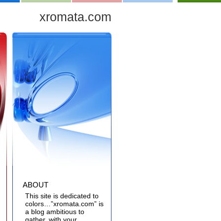
xromata.com
ABOUT
This site is dedicated to
colors…”xromata.com” is
a blog ambitious to
gather, with your