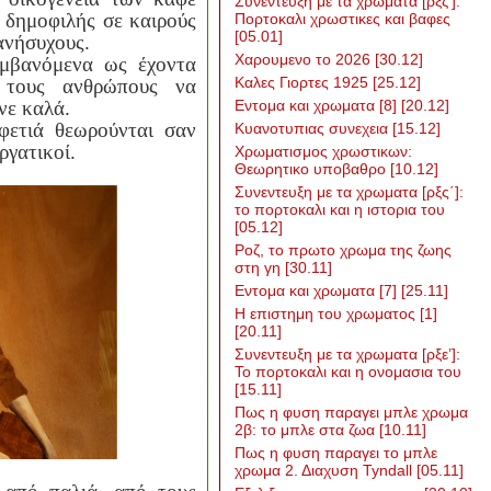
Συνεντευξη με τα χρωματα [ρξζ’]:
α δημοφιλής σε καιρούς
Πορτοκαλι χρωστικες και βαφες
[05.01]
ανήσυχους.
Χαρουμενο το 2026
[30.12]
αμβανόμενα ως έχοντα
Καλες Γιορτες 1925
[25.12]
ν τους ανθρώπους να
νε καλά.
Εντομα και χρωματα [8]
[20.12]
φετιά θεωρούνται σαν
Κυανοτυπιας συνεχεια
[15.12]
εργατικοί.
Χρωματισμος χρωστικων:
Θεωρητικο υποβαθρο
[10.12]
Συνεντευξη με τα χρωματα [ρξς΄]:
το πορτοκαλι και η ιστορια του
[05.12]
Ροζ, το πρωτο χρωμα της ζωης
στη γη
[30.11]
Εντομα και χρωματα [7]
[25.11]
Η επιστημη του χρωματος [1]
[20.11]
Συνεντευξη με τα χρωματα [ρξε’]:
Το πορτοκαλι και η ονομασια του
[15.11]
Πως η φυση παραγει μπλε χρωμα
2β: το μπλε στα ζωα
[10.11]
Πως η φυση παραγει το μπλε
χρωμα 2. Διαχυση Tyndall
[05.11]