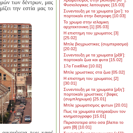
Χρωματισμος στην βιολογια [ΚΓ΄]:
ρμών των δέντρων, μας
Φυσιολογικες λειτουργιες
[15.03]
μίζει την εστία μας το
Συνεντευξη με τα χρωματα [ρο’]: το
πορτοκαλι στην διατροφη
[10.03]
To χρωμα στην ισλαμικη
αρχιτεκτονικη [1]
[05.03]
Η επιστημη του χρωματος [3]
[25.02]
Μπλε βιοχρωστικες (συμπερασμα)
[20.02]
Συνεντευξη με τα χρωματα [ρξθ’]:
πορτοκαλι ζωα και φυτα
[15.02]
17α Γενεθλια
[10.02]
Μπλε χρωστικες στα ζωα
[05.02]
Η επιστημη του χρωματος [2]
[30.01]
Συνεντευξη με τα χρωματα [ρξη’]:
πορτοκαλι χρωστικες / βαφες
(συμπληρωμα)
[25.01]
Μπλε χρωματισμος φυτων
[20.01]
Πως τα χρωματα επηρεαζουν τον
κινηματογραφο
[15.01]
Περισσοτερα απο οσα βλεπει το
ματι [Β]
[10.01]
η οικογένεια των καφέ