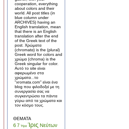
cooperation, everything
about colors and their
world. All post titles (in
blue column under
ARCHIVES) having an
English translation, mean
that there is an English
translation after the end
of the Greek text of the
post. Χρώματα
(chromatα) is the (plural)
Greek word for colors and
χρώμα (chroma) is the
Greek singular for color.
Αυτό το site είναι
αφιερωμένο στα
χρώματα...το
"xromata.com" είναι ένα
blog που φιλοδοξεί με τη
συνεργασία σας να
συγκεντρώσει τα πάντα
γύρω από τα χρώματα και
τον κόσμο τους.
ΘΕΜΑΤΑ
Ίρις
Νεύτων
6
7
Ήρα