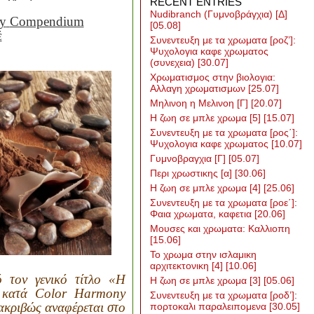
RECENT ENTRIES
Nudibranch (Γυμνοβράγχια) [Δ]
y
Compendium
[05.08]
έ
Συνεντευξη με τα χρωματα [ροζ’]:
Ψυχολογια καφε χρωματος
(συνεχεια)
[30.07]
Χρωματισμος στην βιολογια:
Αλλαγη χρωματισμων
[25.07]
Μηλινοη η Μελινοη [Γ]
[20.07]
Η ζωη σε μπλε χρωμα [5]
[15.07]
Συνεντευξη με τα χρωματα [ρος΄]:
Ψυχολογια καφε χρωματος
[10.07]
Γυμνοβραγχια [Γ]
[05.07]
Περι χρωστικης [α]
[30.06]
Η ζωη σε μπλε χρωμα [4]
[25.06]
Συνεντευξη με τα χρωματα [ροε΄]:
Φαια χρωματα, καφετια
[20.06]
Μουσες και χρωματα: Καλλιοπη
[15.06]
Το χρωμα στην ισλαμικη
αρχιτεκτονικη [4]
[10.06]
 τον γενικό τίτλο «Η
Η ζωη σε μπλε χρωμα [3]
[05.06]
ν
κατά
Color
Harmony
Συνεντευξη με τα χρωματα [ροδ’]:
 ακριβώς αναφέρεται στο
πορτοκαλι παραλειπομενα
[30.05]