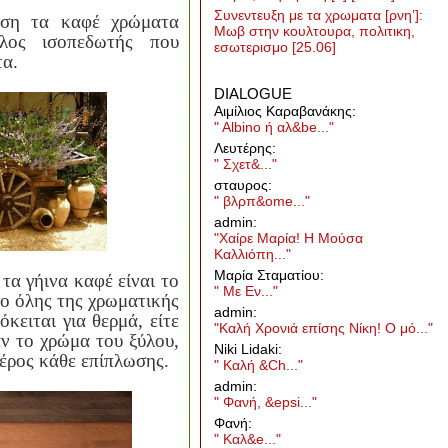
Συνεντευξη με τα χρωματα [ρνη’]:
ηση τα καφέ χρώματα
Μωβ στην κουλτουρα, πολιτικη,
λος ισοπεδωτής που
εσωτερισμο
[25.06]
τα.
DIALOGUE
Aιμίλιος Καραβανάκης:
" Albino ή αλ&be..."
Λευτέρης:
" Σχετ&..."
σταυρος:
" βλρπ&ome..."
admin:
"Χαίρε Μαρία! Η Μούσα
Καλλιόπη..."
Μαρία Σταματίου:
τα γήινα καφέ είναι το
" Με Εν..."
μο όλης της χρωματικής
admin:
όκειται για θερμά, είτε
"Καλή Χρονιά επίσης Νίκη! Ο μό..."
ν το χρώμα του ξύλου,
Niki Lidaki:
μέρος κάθε επίπλωσης.
" Καλή &Ch..."
admin:
" Φανή, &epsi..."
Φανή:
" Καλ&e..."