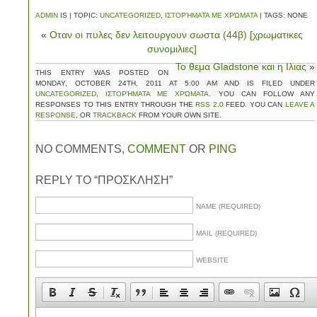
ADMIN
IS | TOPIC:
UNCATEGORIZED
,
ΙΣΤΟΡΉΜΑΤΑ ΜΕ ΧΡΏΜΑΤΑ
| TAGS: NONE
«
Οταν οι πυλες δεν λειτουργουν σωστα (44β) [χρωματικες
συνομιλιες]
Το θεμα Gladstone και η Ιλιας
»
THIS ENTRY WAS POSTED ON
MONDAY, OCTOBER 24TH, 2011 AT 5:00 AM AND IS FILED UNDER
UNCATEGORIZED
,
ΙΣΤΟΡΉΜΑΤΑ ΜΕ ΧΡΏΜΑΤΑ
. YOU CAN FOLLOW ANY
RESPONSES TO THIS ENTRY THROUGH THE
RSS 2.0
FEED. YOU CAN
LEAVE A
RESPONSE
, OR
TRACKBACK
FROM YOUR OWN SITE.
NO COMMENTS,
COMMENT
OR
PING
REPLY TO “ΠΡΟΣΚΛΗΣΗ”
NAME (REQUIRED)
MAIL (REQUIRED)
WEBSITE