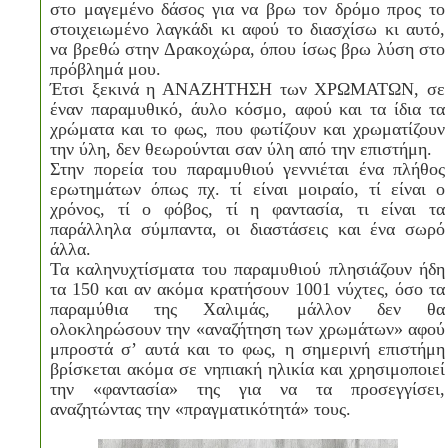
στο μαγεμένο δάσος για να βρω τον δρόμο προς το
στοιχειωμένο λαγκάδι κι αφού το διασχίσω κι αυτό,
να βρεθώ στην Δρακοχώρα, όπου ίσως βρω λύση στο
πρόβλημά μου.
Έτσι ξεκινά η ΑΝΑΖΗΤΗΣΗ των ΧΡΩΜΑΤΩΝ, σε
έναν παραμυθικό, άυλο κόσμο, αφού και τα ίδια τα
χρώματα και το φως, που φωτίζουν και χρωματίζουν
την ύλη, δεν θεωρούνται σαν ύλη από την επιστήμη.
Στην πορεία του παραμυθιού γεννιέται ένα πλήθος
ερωτημάτων όπως πχ. τί είναι μοιραίο, τί είναι ο
χρόνος, τί ο φόβος, τί η φαντασία, τι είναι τα
παράλληλα σύμπαντα, οι διαστάσεις και ένα σωρό
άλλα.
Τα καληνυχτίσματα του παραμυθιού πλησιάζουν ήδη
τα 150 και αν ακόμα κρατήσουν 1001 νύχτες, όσο τα
παραμύθια της Χαλιμάς, μάλλον δεν θα
ολοκληρώσουν την «αναζήτηση των χρωμάτων» αφού
μπροστά σ’ αυτά και το φως, η σημερινή επιστήμη
βρίσκεται ακόμα σε νηπιακή ηλικία και χρησιμοποιεί
την «φαντασία» της για να τα προσεγγίσει,
αναζητώντας την «πραγματικότητά» τους.