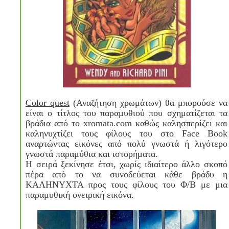
Color
quest
(Αναζήτηση χρωμάτων) θα μπορούσε να
είναι ο τίτλος του παραμυθιού που σχηματίζεται τα
βράδια από το
xromata
.
com
καθώς καλησπερίζει και
καληνυχτίζει τους φίλους του στο
Face
Book
αναρτώντας εικόνες από πολύ γνωστά ή λιγότερο
γνωστά παραμύθια και ιστορήματα.
Η σειρά ξεκίνησε έτσι, χωρίς ιδιαίτερο άλλο σκοπό
πέρα από το να συνοδεύεται κάθε βράδυ η
ΚΑΛΗΝΥΧΤΑ προς τους φίλους του Φ/Β με μια
παραμυθική ονειρική εικόνα.