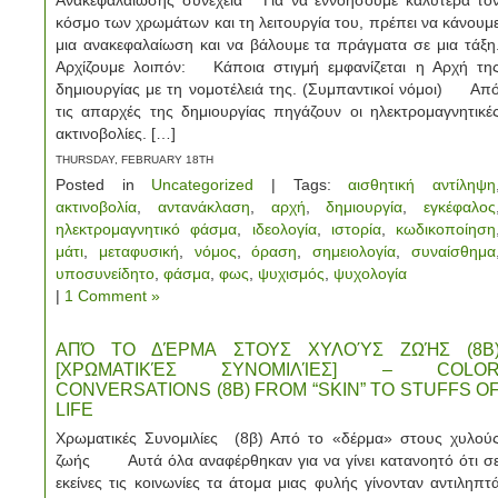
Ανακεφαλαίωσης συνέχεια Για να εννοήσουμε καλύτερα το
κόσμο των χρωμάτων και τη λειτουργία του, πρέπει να κάνουμ
μια ανακεφαλαίωση και να βάλουμε τα πράγματα σε μια τάξη
Αρχίζουμε λοιπόν: Κάποια στιγμή εμφανίζεται η Αρχή τη
δημιουργίας με τη νομοτέλειά της. (Συμπαντικοί νόμοι) Απ
τις απαρχές της δημιουργίας πηγάζουν οι ηλεκτρομαγνητικέ
ακτινοβολίες. […]
THURSDAY, FEBRUARY 18TH
Posted in
Uncategorized
| Tags:
αισθητική αντίληψη
ακτινοβολία
,
αντανάκλαση
,
αρχή
,
δημιουργία
,
εγκέφαλος
ηλεκτρομαγνητικό φάσμα
,
ιδεολογία
,
ιστορία
,
κωδικοποίηση
μάτι
,
μεταφυσική
,
νόμος
,
όραση
,
σημειολογία
,
συναίσθημα
υποσυνείδητο
,
φάσμα
,
φως
,
ψυχισμός
,
ψυχολογία
|
1 Comment »
ΑΠΌ ΤΟ ΔΈΡΜΑ ΣΤΟΥΣ ΧΥΛΟΎΣ ΖΩΉΣ (8Β
[ΧΡΩΜΑΤΙΚΈΣ ΣΥΝΟΜΙΛΊΕΣ] – COLO
CONVERSATIONS (8B) FROM “SKIN” TO STUFFS O
LIFE
Χρωματικές Συνομιλίες (8β) Από το «δέρμα» στους χυλού
ζωής Αυτά όλα αναφέρθηκαν για να γίνει κατανοητό ότι σ
εκείνες τις κοινωνίες τα άτομα μιας φυλής γίνονταν αντιληπτ