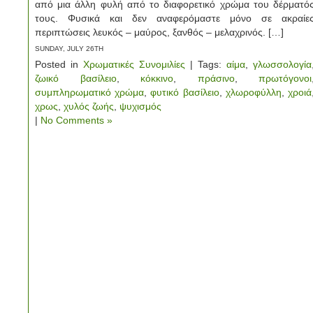
από μια άλλη φυλή από το διαφορετικό χρώμα του δέρματό
τους. Φυσικά και δεν αναφερόμαστε μόνο σε ακραίε
περιπτώσεις λευκός – μαύρος, ξανθός – μελαχρινός. […]
SUNDAY, JULY 26TH
Posted in
Χρωματικές Συνομιλίες
| Tags:
αίμα
,
γλωσσολογία
ζωικό βασίλειο
,
κόκκινο
,
πράσινο
,
πρωτόγονοι
συμπληρωματικό χρώμα
,
φυτικό βασίλειο
,
χλωροφύλλη
,
χροιά
χρως
,
χυλός ζωής
,
ψυχισμός
|
No Comments »