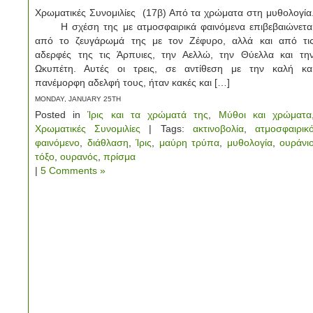
Χρωματικές Συνομιλίες (17β) Από τα χρώματα στη μυθολογία
Η σχέση της με ατμοσφαιρικά φαινόμενα επιβεβαιώνετα
από το ζευγάρωμά της με τον Ζέφυρο, αλλά και από τι
αδερφές της τις Άρπυιες, την Αελλώ, την Θύελλα και τη
Ωκυπέτη. Αυτές οι τρεις, σε αντίθεση με την καλή κα
πανέμορφη αδελφή τους, ήταν κακές και […]
MONDAY, JANUARY 25TH
Posted in
Ίρις και τα χρώματά της
,
Μύθοι και χρώματα
Χρωματικές Συνομιλίες
| Tags:
ακτινοβολία
,
ατμοσφαιρικ
φαινόμενο
,
διάθλαση
,
Ίρις
,
μαύρη τρύπα
,
μυθολογία
,
ουράνι
τόξο
,
ουρανός
,
πρίσμα
|
5 Comments »