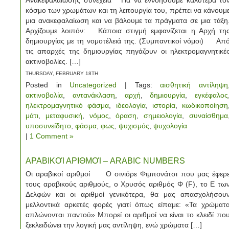
Ανακεφαλαίωσης συνέχεια Για να εννοήσουμε καλύτερα το
κόσμο των χρωμάτων και τη λειτουργία του, πρέπει να κάνουμ
μια ανακεφαλαίωση και να βάλουμε τα πράγματα σε μια τάξη
Αρχίζουμε λοιπόν: Κάποια στιγμή εμφανίζεται η Αρχή τη
δημιουργίας με τη νομοτέλειά της. (Συμπαντικοί νόμοι) Απ
τις απαρχές της δημιουργίας πηγάζουν οι ηλεκτρομαγνητικέ
ακτινοβολίες. […]
THURSDAY, FEBRUARY 18TH
Posted in
Uncategorized
| Tags:
αισθητική αντίληψη
ακτινοβολία
,
αντανάκλαση
,
αρχή
,
δημιουργία
,
εγκέφαλος
ηλεκτρομαγνητικό φάσμα
,
ιδεολογία
,
ιστορία
,
κωδικοποίηση
μάτι
,
μεταφυσική
,
νόμος
,
όραση
,
σημειολογία
,
συναίσθημα
υποσυνείδητο
,
φάσμα
,
φως
,
ψυχισμός
,
ψυχολογία
|
1 Comment »
ΑΡΑΒΙΚΟΊ ΑΡΙΘΜΟΊ – ARABIC NUMBERS
Οι αραβικοί αριθμοί Ο σινιόρε Φιμπονάτσι που μας έφερ
τους αραβικούς αριθμούς, ο Χρυσός αριθμός Φ (F), το Ε τω
Δελφών και οι αριθμοί γενικότερα, θα μας απασχολήσου
μελλοντικά αρκετές φορές γιατί όπως είπαμε: «Τα χρώματ
απλώνονται παντού» Μπορεί οι αριθμοί να είναι το κλειδί πο
ξεκλειδώνει την λογική μας αντίληψη, ενώ χρώματα […]